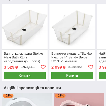
Ванночка складна Stokke
Ванночка складна "Stokke
Набі
Flexi Bath XL (з
Flexi Bath" Sandy Beige
ванн
народження до 6 років)
531912 Бежевий
адап
Бежева
3 529
2 999
3 9
₴
₴
3 921,11 ₴
3 332,22 ₴
Купити
Купити
Акційні пропозиції та новинки
–28%
–28%