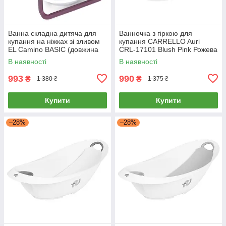
Ванна складна дитяча для
Ванночка з гіркою для
купання на ніжках зі зливом
купання CARRELLO Auri
EL Camino BASIC (довжина
CRL-17101 Blush Pink Рожева
78см) ME 1152 Pink Рожева
В наявності
В наявності
993
990
₴
₴
1 380 ₴
1 375 ₴
Купити
Купити
–28%
–28%