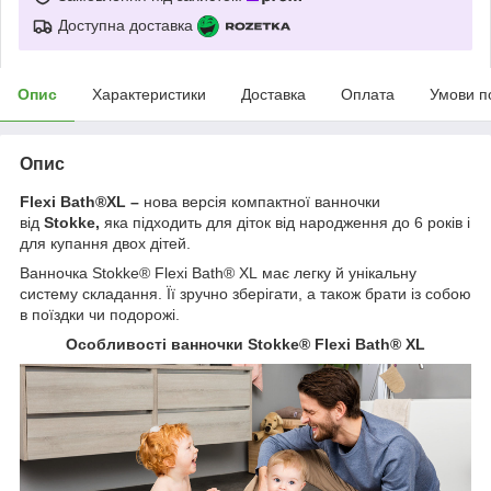
Доступна доставка
Опис
Характеристики
Доставка
Оплата
Умови п
Опис
Flexi Bath
®
XL –
нова версія компактної ванночки
від
Stokke,
яка підходить для діток від народження до 6 років і
для купання двох дітей.
Ванночка Stokke
®
Flexi Bath
®
XL
має легку й унікальну
систему складання. Її зручно зберігати, а також брати із собою
в поїздки чи подорожі.
Особливості ванночки Stokke
®
Flexi Bath
®
XL