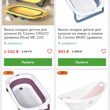
Ванна складна дитяча для
Ванна складна дитяча для
купання EL Camino CROCO
купання на ніжках зі зливом
(довжина 80см) ME 1141
EL Camino BASIC (довжина
Yellow Жовта
78см) ME 1152 Blue Синя
В наявності
В наявності
1 042
993
₴
₴
1 447 ₴
1 380 ₴
Купити
Купити
–28%
–28%