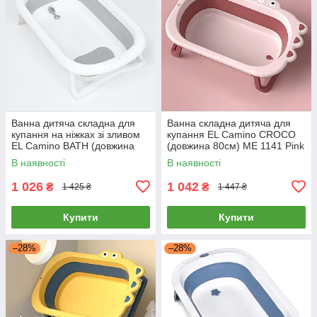
Ванна дитяча складна для
Ванна складна дитяча для
купання на ніжках зі зливом
купання EL Camino CROCO
EL Camino BATH (довжина
(довжина 80см) ME 1141 Pink
78см) ME 1108 Gray Сіра
Рожева
В наявності
В наявності
1 026
1 042
₴
₴
1 425 ₴
1 447 ₴
Купити
Купити
–28%
–28%