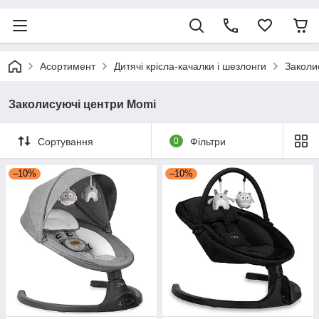
Асортимент
Дитячі крісла-качалки і шезлонги
Заколи
Заколисуючі центри Momi
Сортування
0
Фільтри
–10%
–10%