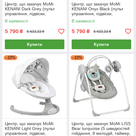
Центр, що закачує MoMi
Центр, що закачує MoMi
KENANI Dark Grey (пульт
KENANI Onyx Black (пульт
управління, підвіски,
управління, підвіски,
Bluetooth, мелодії, таймер)
Bluetooth, мелодії, таймер)
В наявності
В наявності
Темно-сірий
Чорний
5 790
5 790
₴
₴
6 433,33 ₴
6 433,33 ₴
Купити
Купити
–10%
–10%
Центр, що закачує MoMi
Центр, що закачує MoMi LISS
KENANI Light Grey (пульт
Bear turquoise (5 швидкостей
управління, підвіски,
гойдання, 8 мелодій, таймер,