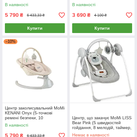
Bluetooth, мелодії, таймер)
підвісні іграшки) Сірий
В наявності
В наявності
Світло-сірий
5 790
3 690
₴
₴
6 433,33 ₴
4 100 ₴
Купити
Купити
–10%
Центр заколисувальний MoMi
KENANI Onyx (5-точкові
ремені безпеки, 10
Центр, що закачує MoMi LISS
вбудованих мелодій)
Bear Pink (5 швидкостей
В наявності
BULE00041
гойдання, 8 мелодій, таймер,
підвісні іграшки) Сірий
5 790
Немає в наявності
₴
6 433,33 ₴