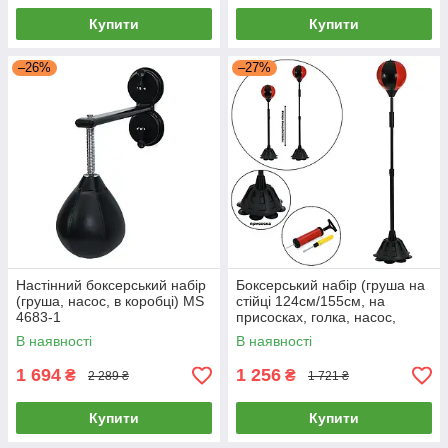
Купити
Купити
–26%
–27%
Настінний боксерський набір
Боксерський набір (груша на
(груша, насос, в коробці) MS
стійці 124см/155см, на
4683-1
присосках, голка, насос,
викрутка) MS 4681
В наявності
В наявності
1 694
1 256
₴
₴
2 289 ₴
1 721 ₴
Купити
Купити