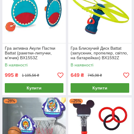
Гра активна Акули Пастки
Гра Блискучий Диск Battat
Battat (ракетки-липучки,
(запускник, пропелер, світло,
м'ячик) BX1553Z
на батарейках) BX1592Z
В наявності
В наявності
995
649
₴
₴
1 105,56 ₴
745,98 ₴
Купити
Купити
–28%
–25%