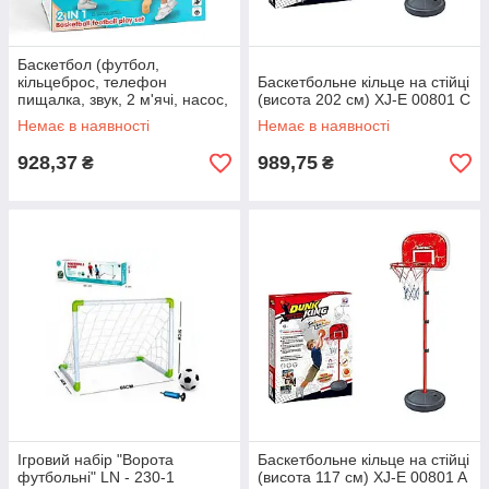
Баскетбол (футбол,
кільцеброс, телефон
Баскетбольне кільце на стійці
пищалка, звук, 2 м'ячі, насос,
(висота 202 см) XJ-E 00801 С
світло) 1101 Рожевий
Немає в наявності
Немає в наявності
928,37
989,75
₴
₴
Ігровий набір "Ворота
Баскетбольне кільце на стійці
футбольні" LN - 230-1
(висота 117 см) XJ-E 00801 A