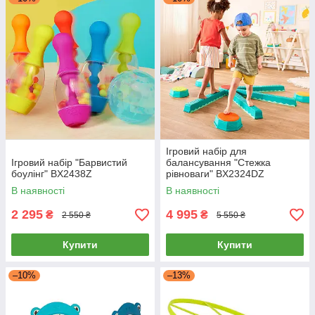
Ігровий набір для
Ігровий набір "Барвистий
балансування "Стежка
боулінг" BX2438Z
рівноваги" BX2324DZ
В наявності
В наявності
2 295
4 995
₴
₴
2 550 ₴
5 550 ₴
Купити
Купити
–10%
–13%