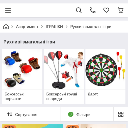
Асортимент
ІГРАШКИ
Рухливі змагальні ігри
Рухливі змагальні ігри
Боксерські
Боксерські груші
Дартс
перчатки
снаряди
Сортування
0
Фільтри
–10%
–10%