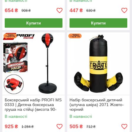
В наявності
В наявності
654
447
₴
₴
908 ₴
630 ₴
Купити
Купити
–28%
–29%
Боксерський набір PROFI MS
Набір боксерський дитячий
0333 | Дитяча боксерська
(штучна шкіра) 2071 Жовто-
груша на стійці (висота 90-
чорний
120 см)
В наявності
В наявності
925
505
₴
₴
1 284 ₴
712 ₴