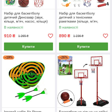
Набір для баскетболу
Набір для баскетболу
дитячий Динозавр (звук,
дитячий з тенісними
кільце, м'яч, насос, кільця)
ракетками (кільце, м'яч,
777-407A
насос, кільця, ракетки) 777-
В наявності
В наявності
540A
910
890
₴
₴
1 265 ₴
1 236 ₴
Купити
Купити
–19%
–26%
Ігровий набір Air Storm —
Баскетбольне кільце на стійці