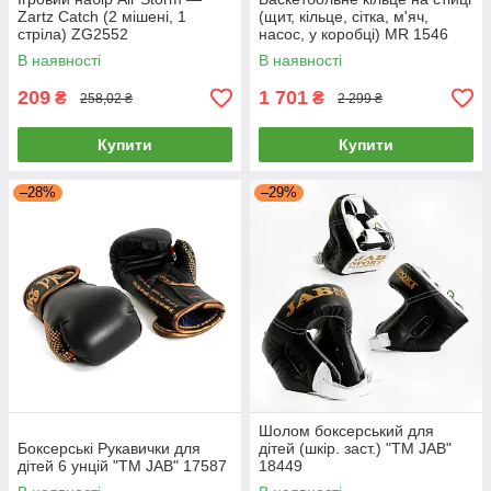
Zartz Catch (2 мішені, 1
(щит, кільце, сітка, м'яч,
стріла) ZG2552
насос, у коробці) MR 1546
В наявності
В наявності
209
1 701
₴
₴
258,02 ₴
2 299 ₴
Купити
Купити
–28%
–29%
Шолом боксерський для
Боксерські Рукавички для
дітей (шкір. заст.) "ТМ JAB"
дітей 6 унцій "ТМ JAB" 17587
18449