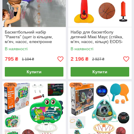
Баскетбольний набір
Набір для баскетболу
"Ракета" (щит із кільцем,
дитячий Міккі Маус (стійка,
м'яч, насос, електронне
м'яч, насос, кільця) EODS-
табло, звук, у коробці) 777-
L1801
В наявності
В наявності
408A
795
2 196
₴
₴
1 104 ₴
2 927 ₴
Купити
Купити
–28%
–28%