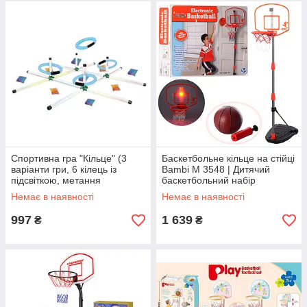
Спортивна гра "Кільце" (3
Баскетбольне кільце на стійці
варіанти гри, 6 кілець із
Bambi M 3548 | Дитячий
підсвіткою, метання
баскетбольний набір
мішечків) ZG 270-543
Немає в наявності
Немає в наявності
997
1 639
₴
₴