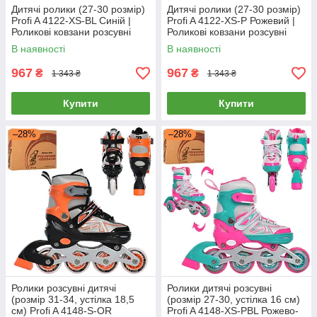
Дитячі ролики (27-30 розмір)
Дитячі ролики (27-30 розмір)
Profi A 4122-XS-BL Синій |
Profi A 4122-XS-P Рожевий |
Роликові ковзани розсувні
Роликові ковзани розсувні
В наявності
В наявності
967
967
₴
₴
1 343 ₴
1 343 ₴
Купити
Купити
–28%
–28%
Ролики розсувні дитячі
Ролики дитячі розсувні
(розмір 31-34, устілка 18,5
(розмір 27-30, устілка 16 см)
см) Profi A 4148-S-OR
Profi A 4148-XS-PBL Рожево-