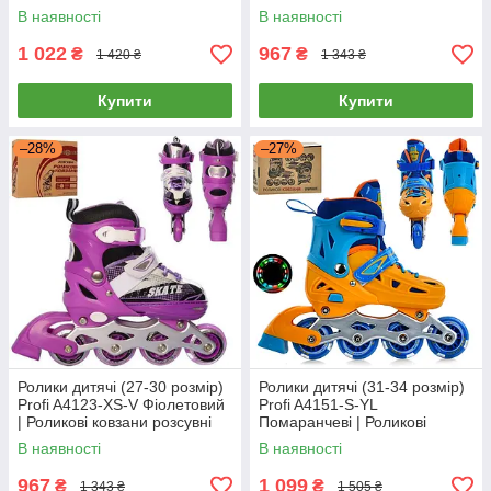
Помаранчеві
бірюзові
В наявності
В наявності
1 022
967
₴
₴
1 420 ₴
1 343 ₴
Купити
Купити
–28%
–27%
Ролики дитячі (27-30 розмір)
Ролики дитячі (31-34 розмір)
Profi A4123-XS-V Фіолетовий
Profi A4151-S-YL
| Роликові ковзани розсувні
Помаранчеві | Роликові
ковзани розсувні
В наявності
В наявності
967
1 099
₴
₴
1 343 ₴
1 505 ₴