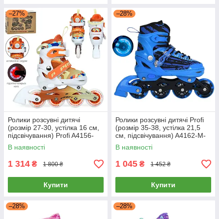
–27%
–28%
Ролики розсувні дитячі
Ролики розсувні дитячі Profi
(розмір 27-30, устілка 16 см,
(розмір 35-38, устілка 21,5
підсвічування) Profi A4156-
см, підсвічування) A4162-M-
XS-OR Помаранчеві
BL Блакитні
В наявності
В наявності
1 314
1 045
₴
₴
1 800 ₴
1 452 ₴
Купити
Купити
–28%
–28%