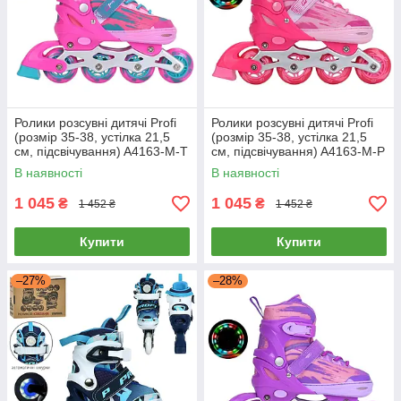
Ролики розсувні дитячі Profi
Ролики розсувні дитячі Profi
(розмір 35-38, устілка 21,5
(розмір 35-38, устілка 21,5
см, підсвічування) A4163-M-T
см, підсвічування) A4163-M-P
Рожево-блакитні
Рожеві
В наявності
В наявності
1 045
1 045
₴
₴
1 452 ₴
1 452 ₴
Купити
Купити
–27%
–28%