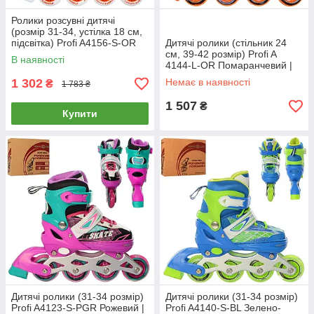
Ролики розсувні дитячі
(розмір 31-34, устілка 18 см,
підсвітка) Profi A4156-S-OR
Дитячі ролики (стільник 24
Жовтогарячі
см, 39-42 розмір) Profi A
В наявності
4144-L-OR Помаранчевий |
Роликові ковзани розсувні
1 302
Немає в наявності
₴
1 783 ₴
1 507
₴
Купити
Дитячі ролики (31-34 розмір)
Дитячі ролики (31-34 розмір)
Profi A4123-S-PGR Рожевий |
Profi A4140-S-BL Зелено-