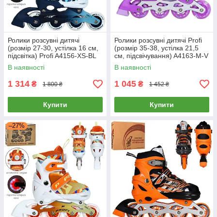
Ролики розсувні дитячі
Ролики розсувні дитячі Profi
(розмір 27-30, устілка 16 см,
(розмір 35-38, устілка 21,5
підсвітка) Profi A4156-XS-BL
см, підсвічування) A4163-M-V
Сині
Фіолетові
В наявності
В наявності
1 314
1 045
₴
₴
1 800 ₴
1 452 ₴
Купити
Купити
–27%