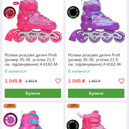
Ролики розсувні дитячі Profi
Ролики розсувні дитячі Profi
(розмір 35-38, устілка 21,5
(розмір 35-38, устілка 21,5
см, підсвічування) A 4162-M-
см, підсвічування) A 4162-M-
P Рожеві
V Фіолетові
В наявності
В наявності
1 045
1 045
₴
₴
1 452 ₴
1 452 ₴
Купити
Купити
–28%
–28%