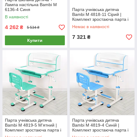
Лампа настільна Bambi M
6136-4 Синя
Парта учнівська дитяча
Bambi M 4818-11 Сірий |
В наявності
Комплект зростаюча парта і
стілець
4 262
Немає в наявності
₴
5 534 ₴
7 321
₴
Купити
Парта учнівська дитяча
Парта учнівська дитяча
Bambi M 4819-5 М'ятний |
Bambi M 4819-4 Синій |
Комплект зростаюча парта і
Комплект зростаюча парта і
стілець
стілець