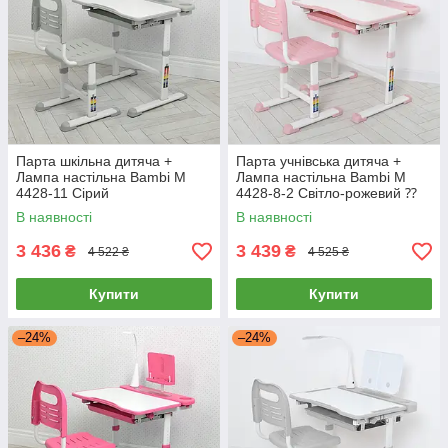
Парта шкільна дитяча +
Парта учнівська дитяча +
Лампа настільна Bambi M
Лампа настільна Bambi M
4428-11 Сірий
4428-8-2 Світло-рожевий ⁇
Комплект парта та стілець
В наявності
В наявності
3 436
3 439
₴
₴
4 522 ₴
4 525 ₴
Купити
Купити
–24%
–24%