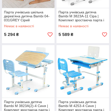
Парта учнівська шкільна
Парта учнівська дитяча
дерев'яна дитяча Bambi 04-
Bambi M 3823A-11 Сіра |
031GREY Сірий
Комплект зростаюча парта і
стілець
Немає в наявності
Немає в наявності
5 294
5 589
₴
₴
Парта учнівська дитяча
Парта учнівська дитяча
Bambi M 3823A(2)-4 Синя |
Bambi M 4253-4 Синя |
Комплект зростаюча парта і
Комплект зростаюча парта і