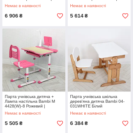
стілець
стілець
Немає в наявності
Немає в наявності
6 906
5 614
₴
₴
Парта учнівська дитяча +
Парта учнівська шкільна
Лампа настільна Bambi M
дерев'яна дитяча Bambi 04-
4428(W)-8 Рожевий |
031WHITE Білий
Комплект зростаюча парта і
Немає в наявності
Немає в наявності
стілець
5 505
6 384
₴
₴