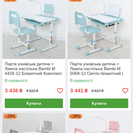
Парта учнівська дитяча +
Парта учнівська дитяча +
Лампа настільна Bambi M
Лампа настільна Bambi M
4428-12 Блакитний Комплект
5068-12 Світло-блакитний |
парта, що росте, і стілець
Комплект зростаюча парта і
В наявності
В наявності
стілець
3 436
3 441
₴
₴
4 522 ₴
4 527 ₴
Купити
Купити
–24%
–24%