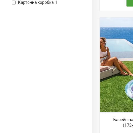
Картонна коробка
1
Басейн н
(173х