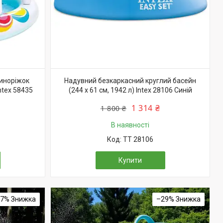
иноріжок
Надувний безкаркасний круглий басейн
ntex 58435
(244 х 61 см, 1942 л) Intex 28106 Синій
1 314 ₴
1 800 ₴
В наявності
TT 28106
Купити
27%
–29%