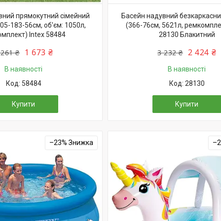
вний прямокутний сімейний
Басейн надувний безкаркасни
05-183-56см, об'єм: 1050л,
(366-76см, 5621л, ремкомплек
мплект) Intex 58484
28130 Блакитний
1 673 ₴
2 424 ₴
 261 ₴
3 232 ₴
В наявності
В наявності
58484
28130
Купити
Купити
–23%
–