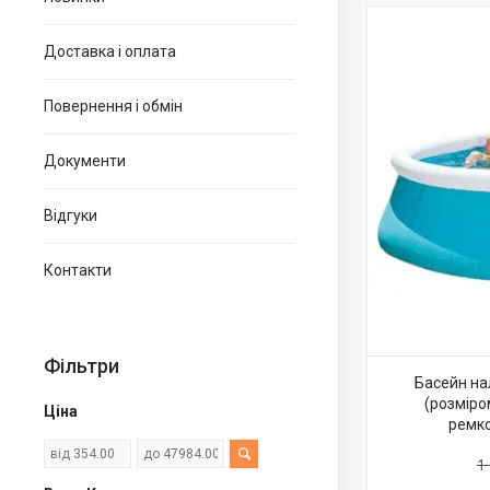
Доставка і оплата
Повернення і обмін
Документи
Відгуки
Контакти
Фільтри
Басейн на
(розміро
Ціна
ремко
1