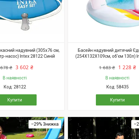
касний надувний (305х76 см,
Басейн надувний дитячий Єд
тр-насос) Intex 28122 Синій
(254X132X109см, об'єм 130л) I
3 602 ₴
1 228 ₴
 678 ₴
1 683 ₴
В наявності
В наявності
28122
58435
Купити
Купити
–29%
–