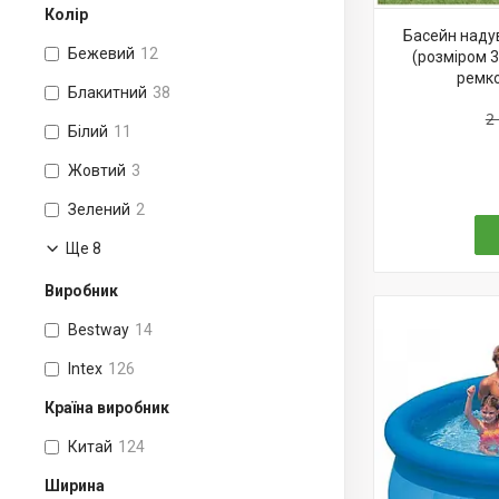
Колір
Басейн наду
Бежевий
12
(розміром 3
ремко
Блакитний
38
2
Білий
11
Жовтий
3
Зелений
2
Ще 8
Виробник
Bestway
14
Intex
126
Країна виробник
Китай
124
Ширина