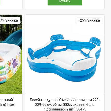
Купити
27%
–25%
орський
Басейн надувний Сімейний (розміром 229-
5 л) Intex
229-66 см, об'єм: 882л, сидіння 4 шт.,
підсклянники 2 шт.) 56475