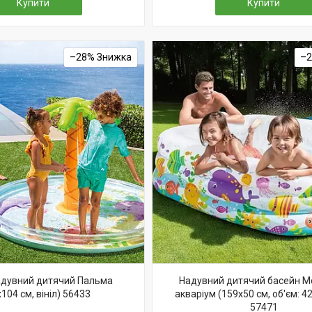
Купити
Купити
–28%
–
адувний дитячий Пальма
Надувний дитячий басейн М
104 см, вініл) 56433
акваріум (159х50 см, об'єм: 42
57471