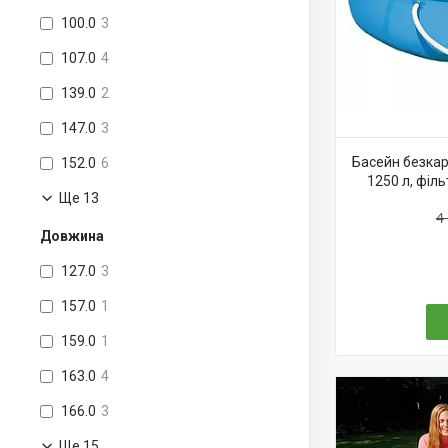
100.0
3
Каркасні басейни Intex
107.0
4
Надувні круги, платформи
139.0
2
Дошки для віндсерфінгу SUP-борди
147.0
3
Обладнання і аксесуари для
Басейн безкар
152.0
6
басейнів
1250 л, філь
Ще 13
Надувні човни Intex
4
Довжина
Надувні басейни
127.0
3
157.0
1
159.0
1
163.0
4
166.0
3
Ще 15