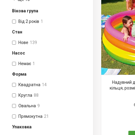
Вікова група
Від 2 років
1
Стан
Нове
139
Насос
Немає
1
Форма
Надувний д
Квадратна
14
кільця, розм
Кругла
88
Овальна
9
Прямокутна
21
Упаковка