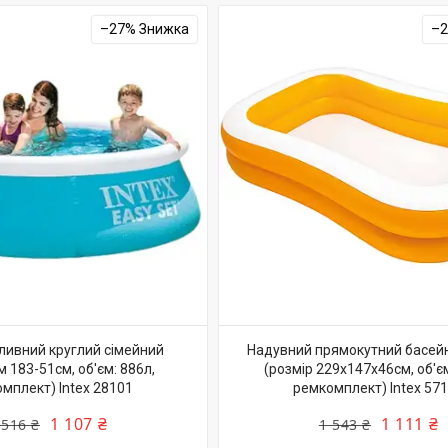
–27%
–
ливний круглий сімейний
Надувний прямокутний басей
м 183-51см, об'єм: 886л,
(розмір 229х147х46см, об'є
мплект) Intex 28101
ремкомплект) Intex 57
1 107 ₴
1 111 ₴
 516 ₴
1 543 ₴