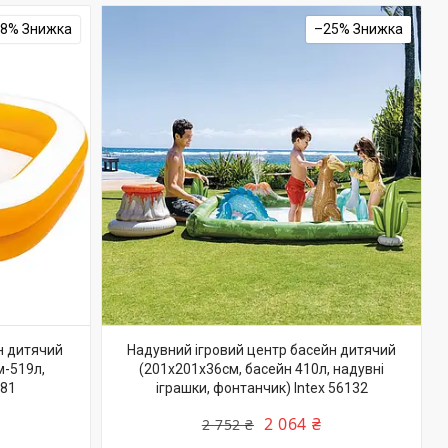
28%
–25%
н дитячий
Надувний ігровий центр басейн дитячий
м-519л,
(201х201х36см, басейн 410л, надувні
181
іграшки, фонтанчик) Intex 56132
2 064 ₴
2 752 ₴