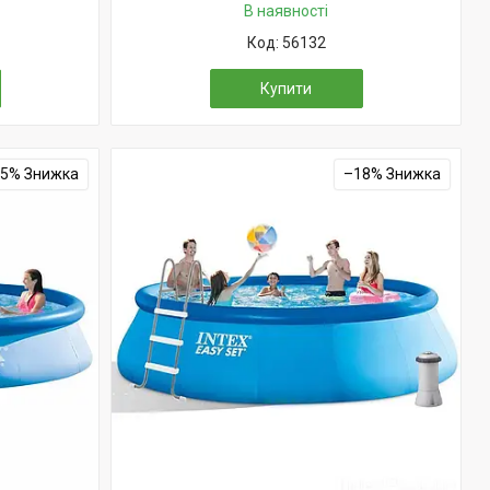
В наявності
56132
Купити
25%
–18%