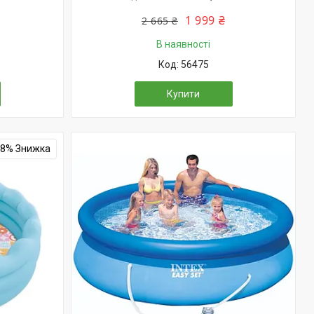
1 999 ₴
2 665 ₴
В наявності
56475
Купити
28%