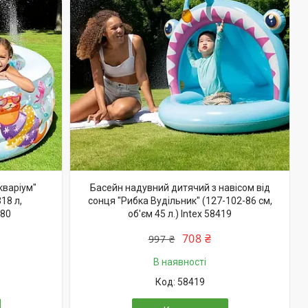
кваріум"
Басейн надувний дитячий з навісом від
18 л,
сонця "Рибка Вудільник" (127-102-86 см,
480
об'єм 45 л.) Intex 58419
708 ₴
997 ₴
В наявності
58419