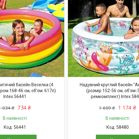
итячий басейн Веселка (4
Надувний круглий басейн "А
іром 168-46 см, об'єм: 617л)
(розмір 152-56 см, об'єм-3
Intex 56441
ремкомплект) Intex 58
734 ₴
1 174 ₴
1 034 ₴
1 609 ₴
В наявності
В наявності
56441
58480