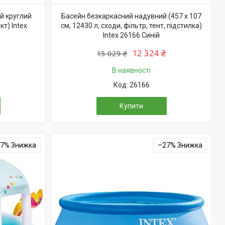
й круглий
Басейн безкаркасний надувний (457 х 107
т) Intex
см, 12430 л, сходи, фільтр, тент, підстилка)
Intex 26166 Синій
12 324 ₴
15 029 ₴
В наявності
26166
Купити
27%
–27%