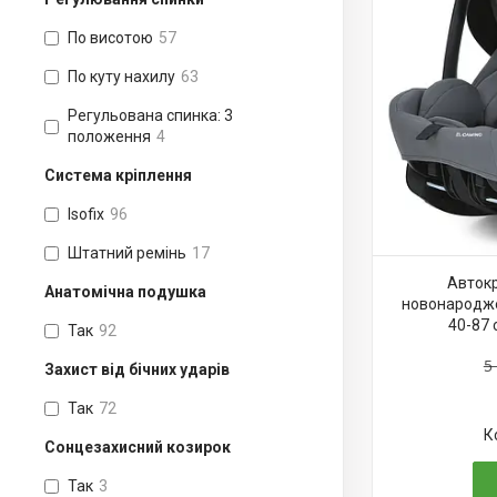
По висотою
57
По куту нахилу
63
Регульована спинка: 3
положення
4
Система кріплення
Isofix
96
Штатний ремінь
17
Автокр
Анатомічна подушка
новонароджен
40-87 
Так
92
5
Захист від бічних ударів
Так
72
Сонцезахисний козирок
Так
3