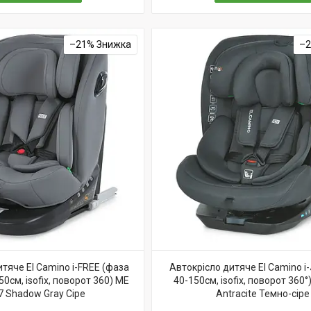
–21%
–
тяче El Camino i-FREE (фаза
Автокрісло дитяче El Camino i-
150см, isofix, поворот 360) ME
40-150см, isofix, поворот 360°
7 Shadow Gray Сіре
Antracite Темно-сіре