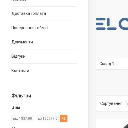
Доставка і оплата
Автокрісло дитяче El Camino
Повернення і обмін
Автокрісло дитяче Carrello
Документи
Автокрісло дитяче Bambi
Автокрісло дитяче JOY
Відгуки
Автокрісло дитяче Tilly
Склад 1
Контакти
Автокрісла та бустери для дітей
(склад DT)
Автокрісла Cybex
Фільтри
Автокрісла для дітей Lionelo
Автокрісла для дітей Momi
Ціна
Автокрісла Kinderkraft
Автокрісла та бустери FreeON