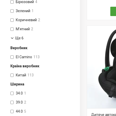
Бірюзовий
4
Зелений
1
Коричневий
2
М'ятний
2
Ще 6
Виробник
El Camino
113
Країна виробник
Китай
113
Ширина
34.0
1
39.0
2
44.0
5
Дитяче автокр