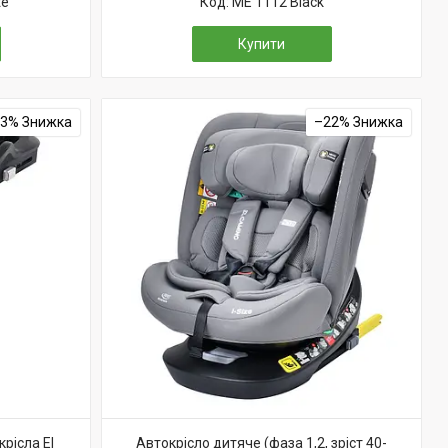
te
ME 1112 Black
Купити
23%
–22%
рісла El
Автокрісло дитяче (фаза 1,2, зріст 40-