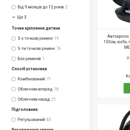
Від 9 місяців до 12 років
2
Ще 3
Точки кріплення дитини
Автокрісло 
3-х точкові ремені
19
150см, isofix,
ME
5-ти точкові ремені
76
7
Без ременів
1
Спосіб установки
Комбінований
71
Обличчям вперед
18
Обличчям назад
21
Підголовник
Регульований
83
Регулювання спинки