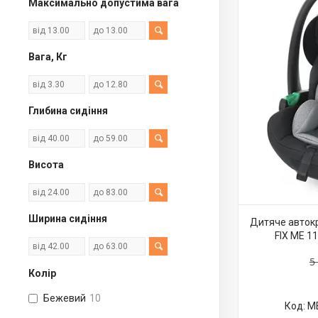
Максимально допустима вага
Кріплення і аксесуари для дитячих
автокрісел
Автокрісла Britax
Вага, Кг
Автокрісла Maxi-Cosi
Автокрісла дитячі Chicco
Глибина сидіння
Автокрісла SESTTINO/KIDWELL
Автокрісла Bair
Висота
Автокрісла та бустери Velano
Автокресла Graco
Ширина сидіння
Дитяче автокр
FIX ME 11
5
Колір
Бежевий
10
ME