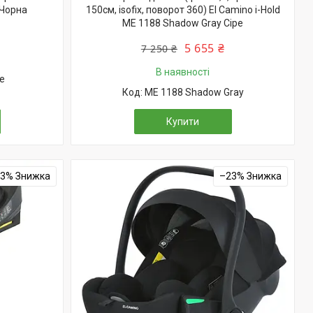
 Чорна
150см, isofix, поворот 360) El Camino i-Hold
ME 1188 Shadow Gray Сіре
5 655 ₴
7 250 ₴
В наявності
e
ME 1188 Shadow Gray
Купити
23%
–23%