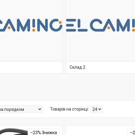
Склад 2
–23%
–