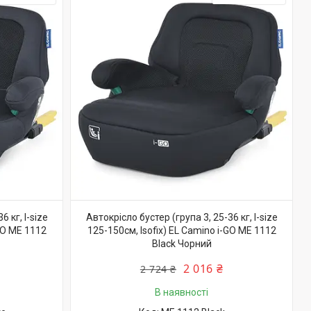
 кг, I-size
Автокрісло бустер (група 3, 25-36 кг, I-size
-GO ME 1112
125-150см, Isofix) EL Camino i-GO ME 1112
Black Чорний
2 016 ₴
2 724 ₴
В наявності