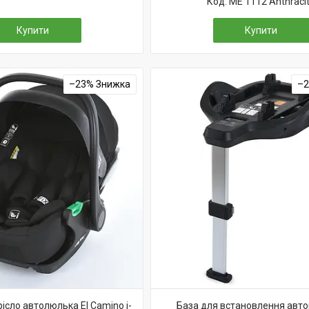
ME 1112 Anthraci
Купити
Купити
–23%
–
ісло автолюлька El Camino i-
База для встановлення авток