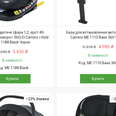
дитяче (фаза 1,2, зріст 40-
База для встановлення авток
 поворот 360) El Camino i-Hold
Camino ME 1110 Base 360
 1188 Black Чорне
4 095 ₴
5 318 ₴
5 655 ₴
 250 ₴
В наявності
В наявності
ME 1110 Base 36
ME 1188 Black
Купити
Купити
–23%
–