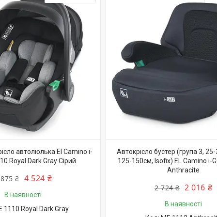
ісло автолюлька El Camino i-
Автокрісло бустер (група 3, 25-36
10 Royal Dark Gray Сірий
125-150см, Isofix) EL Camino i
Anthracite
4 524 ₴
 875 ₴
2 016 ₴
2 724 ₴
В наявності
В наявності
 1110 Royal Dark Gray