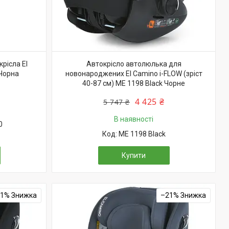
рісла El
Автокрісло автолюлька для
 Чорна
новонароджених El Camino i-FLOW (зріст
40-87 см) ME 1198 Black Чорне
4 425 ₴
5 747 ₴
В наявності
0
ME 1198 Black
Купити
21%
–21%