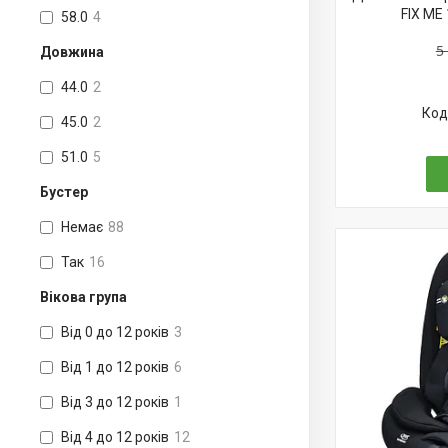
FIX ME 
58.0
4
5
Довжина
44.0
2
45.0
2
51.0
5
Бустер
Немає
88
Так
16
Вікова група
Від 0 до 12 років
3
Від 1 до 12 років
6
Від 3 до 12 років
1
Від 4 до 12 років
12