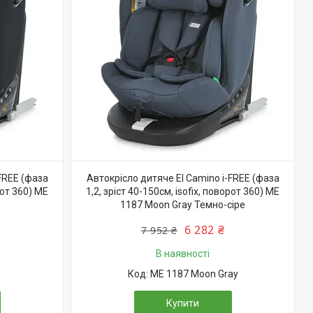
FREE (фаза
Автокрісло дитяче El Camino i-FREE (фаза
рот 360) ME
1,2, зріст 40-150см, isofix, поворот 360) ME
1187 Moon Gray Темно-сіре
6 282 ₴
7 952 ₴
В наявності
ME 1187 Moon Gray
Купити