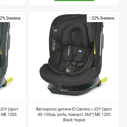
22%
–22%
JOY (зріст
Автокрісло дитяче El Camino i-JOY (зріст
) ME 1205
40-150см, isofix, поворот 360°) ME 1205
Black Чорне