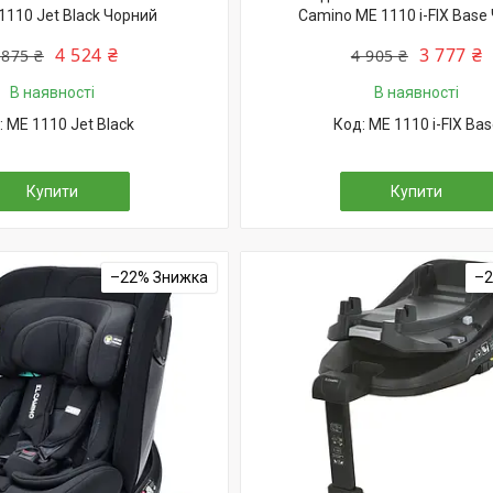
1110 Jet Black Чорний
Camino ME 1110 i-FIX Base
4 524 ₴
3 777 ₴
 875 ₴
4 905 ₴
В наявності
В наявності
ME 1110 Jet Black
ME 1110 i-FIX Bas
Купити
Купити
–22%
–