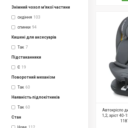
Знімний чохол м'якої частини
сидіння
103
спинки
94
Кишені для аксесуарів
Так
7
Підстаканники
Є
19
Поворотний механізм
Так
60
Наявність підлокітників
Так
60
Автокрісло ди
1,2, зріст 40-
Стан
118
Нове
112