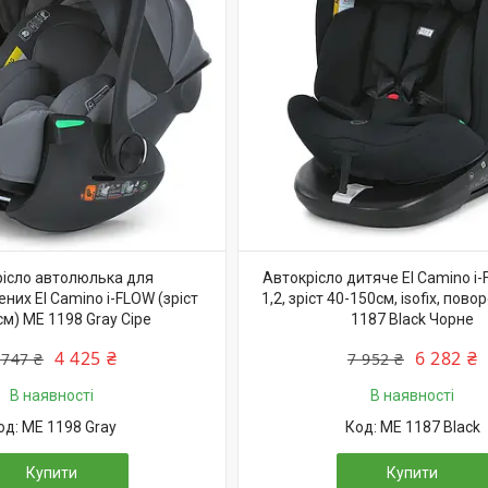
ісло автолюлька для
Автокрісло дитяче El Camino i-
их El Camino i-FLOW (зріст
1,2, зріст 40-150см, isofix, пово
см) ME 1198 Gray Сіре
1187 Black Чорне
4 425 ₴
6 282 ₴
 747 ₴
7 952 ₴
В наявності
В наявності
ME 1198 Gray
ME 1187 Black
Купити
Купити