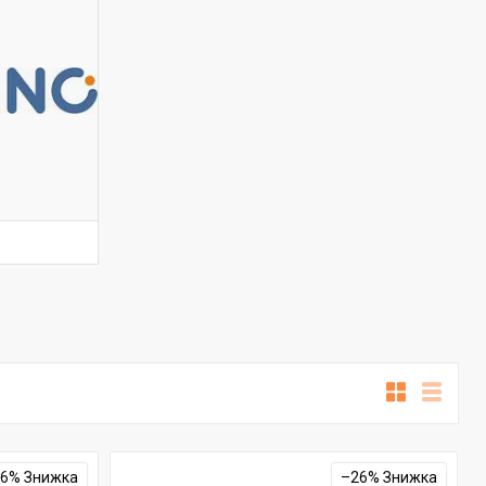
26%
–26%