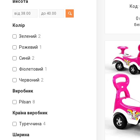
Висота
0 
Бе
Колір
Зелений
2
Рожевий
1
Каталка толокар з батьківською
Синій
2
ручкою JOY
Фіолетовий
1
Каталка толокар Машинка JOY
Червоний
2
Каталки та толокари Pilsan
Виробник
Дитячі електромобілі каталки-
толокары Bambi
Pilsan
8
Машинки каталки (склад AL)
Країна виробник
Машинка толокар з батьківською
Туреччина
4
ручкою Bambi
Ширина
Машинка толокар Bambi