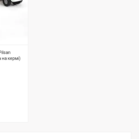
ilsan
 на кермі)