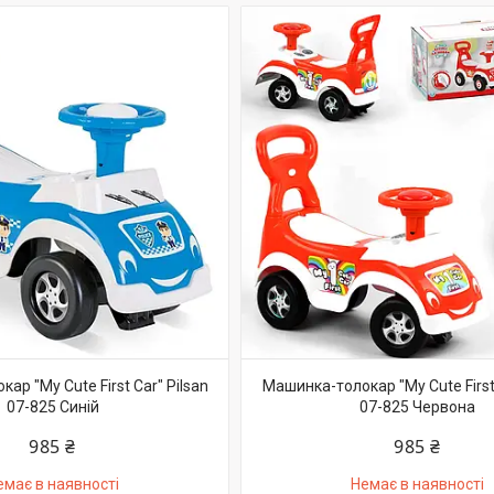
ар "My Cute First Car" Pilsan
Машинка-толокар "My Cute First 
07-825 Синій
07-825 Червона
985 ₴
985 ₴
емає в наявності
Немає в наявності