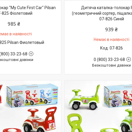
ар "My Cute First Car" Pilsan
Дитяча каталка-толокар P
-825 Фіолетовий
(геометричний сортер, піщалка
07-826 Синій
985 ₴
939 ₴
емає в наявності
Немає в наявності
825 Pilsan Фиолетовый
07-826
(800) 33-23-68
0 (800) 33-23-68
зкоштовні дзвінки
Безкоштовні дзвінки