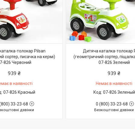
каталка-толокар Pilsan
Дитяча каталка-толокар P
й сортер, писачка на кермі)
(геометричний сортер, піщалка
7-826 Червоний
07-826 Зелений
939 ₴
939 ₴
емає в наявності
Немає в наявності
07-826 Красный
07-826 Зеленый
(800) 33-23-68
0 (800) 33-23-68
зкоштовні дзвінки
Безкоштовні дзвінки