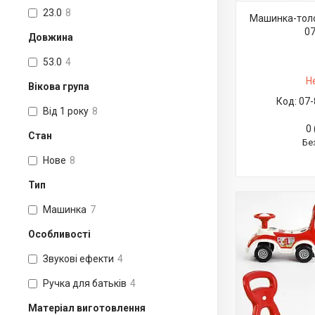
23.0
8
Машинка-толок
07
Довжина
53.0
4
Н
Вікова група
07-
Від 1 року
8
0 
Стан
Бе
Нове
8
Тип
Машинка
7
Особливості
Звукові ефекти
4
Ручка для батьків
4
Матеріал виготовлення