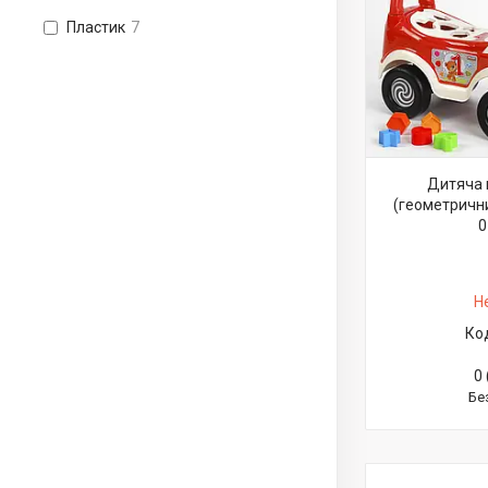
Пластик
7
Дитяча 
(геометрични
0
Н
0 
Бе