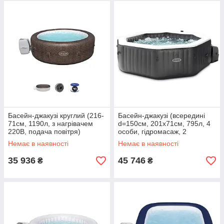
Басейн-джакузі круглий (216-
Басейн-джакузі (всередині
71см, 1190л, з нагрівачем
d=150см, 201х71см, 795л, 4
220В, подача повітря)
особи, гідромасаж, 2
Bestway 60023 Темно-
підголівники) Intex 28458
Немає в наявності
Немає в наявності
коричневий
Сірий
35 936
45 746
₴
₴