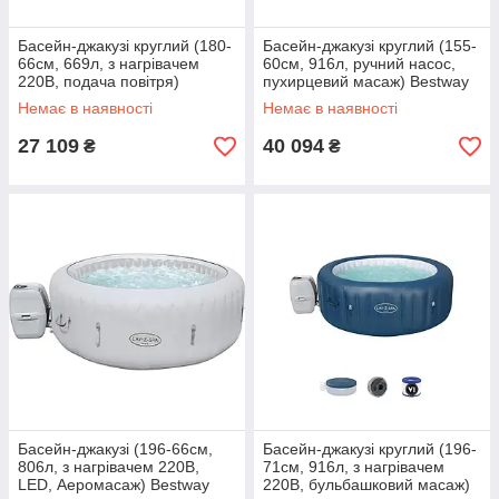
Басейн-джакузі круглий (180-
Басейн-джакузі круглий (155-
66см, 669л, з нагрівачем
60см, 916л, ручний насос,
220В, подача повітря)
пухирцевий масаж) Bestway
Bestway 60003 Світло-сірий
60027 Світло-сірий
Немає в наявності
Немає в наявності
27 109
40 094
₴
₴
Басейн-джакузі (196-66см,
Басейн-джакузі круглий (196-
806л, з нагрівачем 220В,
71см, 916л, з нагрівачем
LED, Аеромасаж) Bestway
220В, бульбашковий масаж)