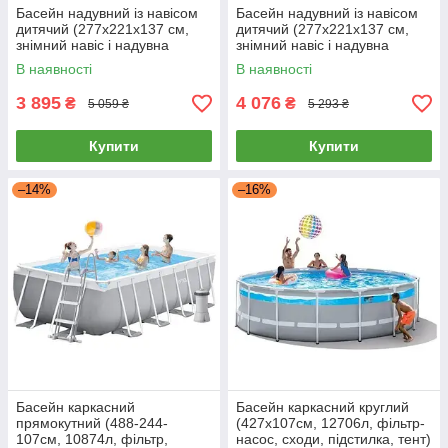
Басейн надувний із навісом
Басейн надувний із навісом
дитячий (277х221х137 см,
дитячий (277х221х137 см,
знімний навіс і надувна
знімний навіс і надувна
ванночка для ніг, 830 л)
ванночка для ніг, 830 л)
В наявності
В наявності
57195
57195
3 895
4 076
₴
₴
5 059 ₴
5 293 ₴
Купити
Купити
–14%
–16%
Басейн каркасний
Басейн каркасний круглий
прямокутний (488-244-
(427x107см, 12706л, фільтр-
107см, 10874л, фільтр,
насос, сходи, підстилка, тент)