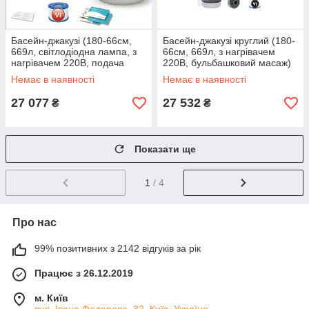
Басейн-джакузі (180-66см,
Басейн-джакузі круглий (180-
669л, світлодіодна лампа, з
66см, 669л, з нагрівачем
нагрівачем 220В, подача
220В, бульбашковий масаж)
повітря) Bestway 60007 Сірий
Bestway 60035 Темно-сірий
Немає в наявності
Немає в наявності
27 077
27 532
₴
₴
Показати ще
1
/ 4
Про нас
99% позитивних з 2142 відгуків за рік
Працює з 26.12.2019
м. Київ
вул. Івана Федорова, 32, Київ, Україна