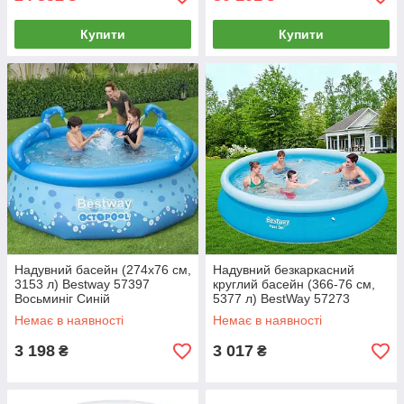
Купити
Купити
Надувний басейн (274х76 см,
Надувний безкаркасний
3153 л) Bestway 57397
круглий басейн (366-76 см,
Восьминіг Синій
5377 л) BestWay 57273
Блакитний
Немає в наявності
Немає в наявності
3 198
3 017
₴
₴