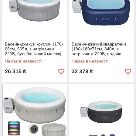
Басейн-джакузі круглий (170-
Басейн-джакузі квадратний
66см, 605л, з нагрівачем
(180х180х71см, 840л, з
220В, бульбашковий масаж)
нагрівачем 220В, подача
Bestway 60037 Світло-сірий
повітря) Bestway 60021 Синій
Немає в наявності
Немає в наявності
26 315
32 378
₴
₴