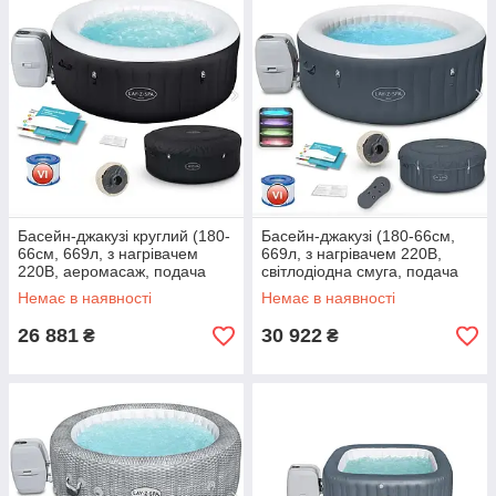
Басейн-джакузі круглий (180-
Басейн-джакузі (180-66см,
66см, 669л, з нагрівачем
669л, з нагрівачем 220В,
220В, аеромасаж, подача
світлодіодна смуга, подача
повітря) Bestway 60001
повітря) Bestway 60009 Сірий
Немає в наявності
Немає в наявності
Чорний
26 881
30 922
₴
₴