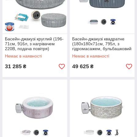
Басейн-джакузі круглий (196-
Басейн-джакузі квадратне
71см, 916л, з нагрівачем
(180х180х71см, 795л, з
220В, подача повітря)
гідромасажем, бульбашковий
Bestway 60019 MR Сірий
масаж) Bestway 60031 Сірий
Немає в наявності
Немає в наявності
31 285
49 625
₴
₴