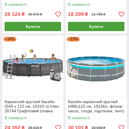
сходи, підстилка, тент) Intex
Intex 26722 Сірий
В наявності
В наявності
26792 Сірий
26 124
18 299
₴
₴
30 376 ₴
21 785 ₴
Купити
Купити
–14%
–13%
Каркасний круглий басейн
Басейн каркасний круглий
(549 x 122 см, 24310 л) Intex
(488x122 см, 19156л, фільтр-
26744 Графітовий (повна
насос, сходи, підстилка, тент)
комплектація)
Intex 26730 Сірий
В наявності
В наявності
24 352
30 101
₴
₴
28 316 ₴
34 598 ₴