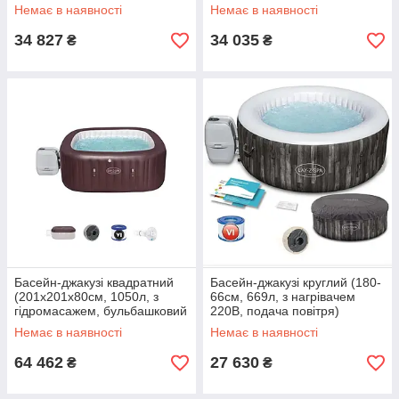
60013 Білий
Bestway 60029
Немає в наявності
Немає в наявності
34 827
34 035
₴
₴
Басейн-джакузі квадратний
Басейн-джакузі круглий (180-
(201х201х80см, 1050л, з
66см, 669л, з нагрівачем
гідромасажем, бульбашковий
220В, подача повітря)
масаж) Bestway 60033
Bestway 60005 Сірий
Немає в наявності
Немає в наявності
Бордовий
64 462
27 630
₴
₴