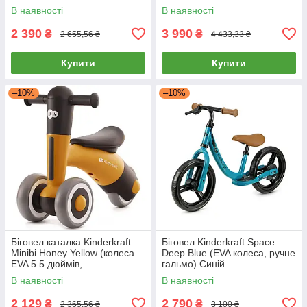
В наявності
В наявності
2 390
3 990
₴
₴
2 655,56 ₴
4 433,33 ₴
Купити
Купити
–10%
–10%
Біговел каталка Kinderkraft
Біговел Kinderkraft Space
Minibi Honey Yellow (колеса
Deep Blue (EVA колеса, ручне
EVA 5.5 дюймів,
гальмо) Синій
поліпропіленова рама)
В наявності
В наявності
2 129
2 790
₴
₴
2 365,56 ₴
3 100 ₴