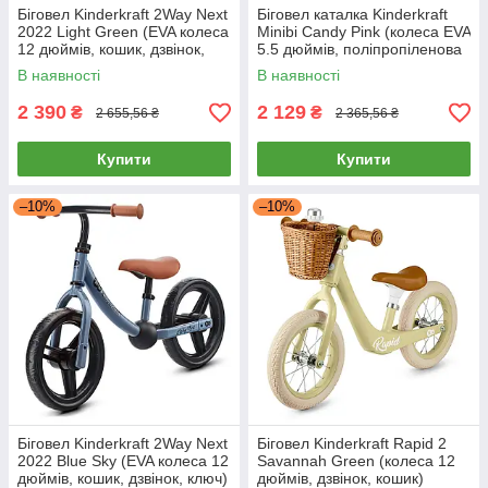
Біговел Kinderkraft 2Way Next
Біговел каталка Kinderkraft
2022 Light Green (EVA колеса
Minibi Candy Pink (колеса EVA
12 дюймів, кошик, дзвінок,
5.5 дюймів, поліпропіленова
ключ)
рама)
В наявності
В наявності
2 390
2 129
₴
₴
2 655,56 ₴
2 365,56 ₴
Купити
Купити
–10%
–10%
Біговел Kinderkraft 2Way Next
Біговел Kinderkraft Rapid 2
2022 Blue Sky (EVA колеса 12
Savannah Green (колеса 12
дюймів, кошик, дзвінок, ключ)
дюймів, дзвінок, кошик)