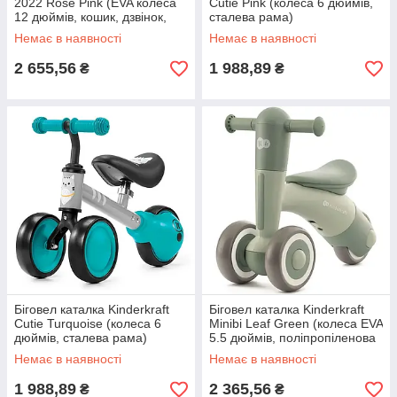
2022 Rose Pink (EVA колеса
Cutie Pink (колеса 6 дюймів,
12 дюймів, кошик, дзвінок,
сталева рама)
ключ)
Немає в наявності
Немає в наявності
2 655,56
1 988,89
₴
₴
Біговел каталка Kinderkraft
Біговел каталка Kinderkraft
Cutie Turquoise (колеса 6
Minibi Leaf Green (колеса EVA
дюймів, сталева рама)
5.5 дюймів, поліпропіленова
рама)
Немає в наявності
Немає в наявності
1 988,89
2 365,56
₴
₴