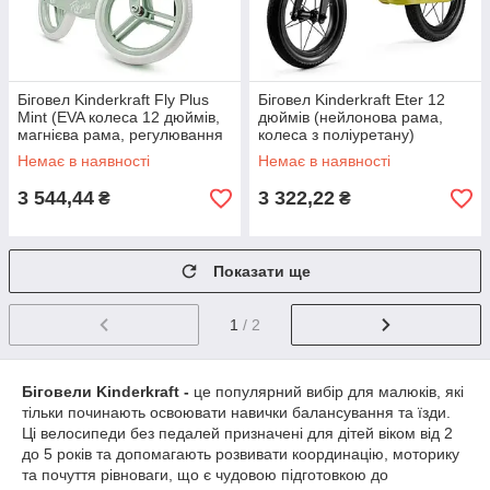
Біговел Kinderkraft Fly Plus
Біговел Kinderkraft Eter 12
Mint (EVA колеса 12 дюймів,
дюймів (нейлонова рама,
магнієва рама, регулювання
колеса з поліуретану)
сидіння)
KRETER00LIM0000 Lime
Немає в наявності
Немає в наявності
3 544,44
3 322,22
₴
₴
Показати ще
1
/ 2
Біговели Kinderkraft -
це популярний вибір для малюків, які
тільки починають освоювати навички балансування та їзди.
Ці велосипеди без педалей призначені для дітей віком від 2
до 5 років та допомагають розвивати координацію, моторику
та почуття рівноваги, що є чудовою підготовкою до