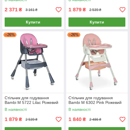
2 371
1 879
₴
₴
3 161 ₴
2 539 ₴
Купити
Купити
–26%
–26%
Стільчик для годування
Стільчик для годування
Bambi M 5722 Lilac Рожевий
Bambi M 6302 Pink Рожевий
В наявності
В наявності
1 879
1 840
₴
₴
2 539 ₴
2 486 ₴