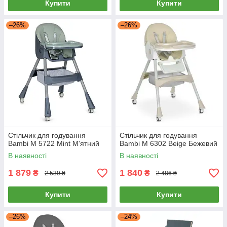
Купити
Купити
–26%
–26%
Стільчик для годування
Стільчик для годування
Bambi M 5722 Mint М'ятний
Bambi M 6302 Beige Бежевий
В наявності
В наявності
1 879
1 840
₴
₴
2 539 ₴
2 486 ₴
Купити
Купити
–26%
–24%