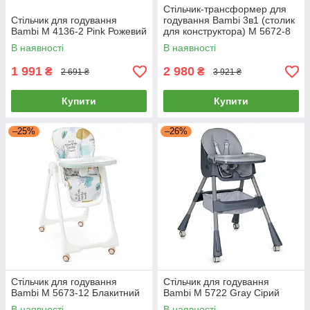
Стільчик-трансформер для
Стільчик для годування
годування Bambi 3в1 (столик
Bambi M 4136-2 Pink Рожевий
для конструктора) M 5672-8
Рожевий
В наявності
В наявності
1 991
2 980
₴
₴
2 691 ₴
3 921 ₴
Купити
Купити
–25%
–26%
Стільчик для годування
Стільчик для годування
Bambi M 5673-12 Блакитний
Bambi M 5722 Gray Сірий
В наявності
В наявності