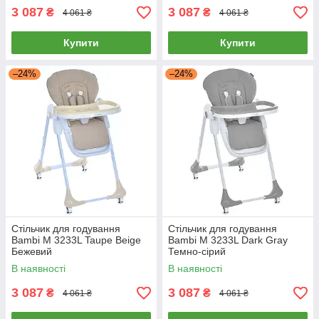
3 087
3 087
₴
₴
4 061 ₴
4 061 ₴
Купити
Купити
–24%
–24%
Стільчик для годування
Стільчик для годування
Bambi M 3233L Taupe Beige
Bambi M 3233L Dark Gray
Бежевий
Темно-сірий
В наявності
В наявності
3 087
3 087
₴
₴
4 061 ₴
4 061 ₴