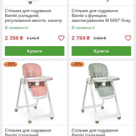
Стільчик для годування
Стільчик для годування
Bambi (складний,
Bambi з функцією
регулювання висоти, нахилу
заколисуванням M 5897 Gray
спинки) M 5673 Gray Сірий
Сірий
В наявності
В наявності
2 356
2 784
₴
₴
3 141 ₴
3 664 ₴
Купити
Купити
–25%
–25%
Стільчик для годування
Стільчик для годування
Bambi (складний,
Bambi (складний,