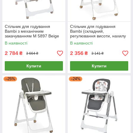
Стільчик для годування
Стільчик для годування
Bambi з механічним
Bambi (складний,
закачуванням M 5897 Beige
регулювання висоти, нахилу
Бежевий
спинки) M 5673 Beige
В наявності
В наявності
Бежевий
2 784
2 356
₴
₴
3 664 ₴
3 141 ₴
Купити
Купити
–25%
–24%