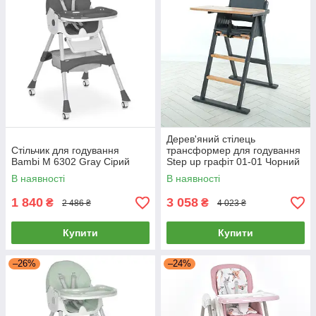
Дерев'яний стілець
Стільчик для годування
трансформер для годування
Bambi M 6302 Gray Сірий
Step up графiт 01-01 Чорний
В наявності
В наявності
1 840
3 058
₴
₴
2 486 ₴
4 023 ₴
Купити
Купити
–26%
–24%