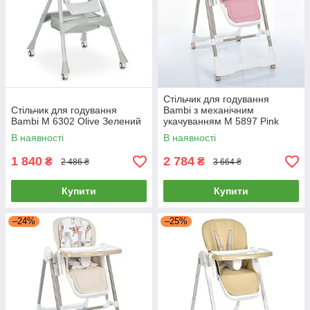
Стільчик для годування
Стільчик для годування
Bambi з механічним
Bambi M 6302 Olive Зелений
укачуванням M 5897 Pink
Рожевий
В наявності
В наявності
1 840
2 784
₴
₴
2 486 ₴
3 664 ₴
Купити
Купити
–24%
–25%