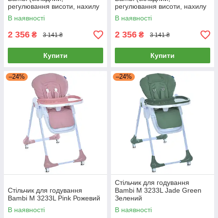
регулювання висоти, нахилу
регулювання висоти, нахилу
спинки) M 5673 Pink Рожевий
спинки) M 5673 Mint М'ятний
В наявності
В наявності
2 356
2 356
₴
₴
3 141 ₴
3 141 ₴
Купити
Купити
–24%
–24%
Стільчик для годування
Стільчик для годування
Bambi M 3233L Jade Green
Bambi M 3233L Pink Рожевий
Зелений
В наявності
В наявності