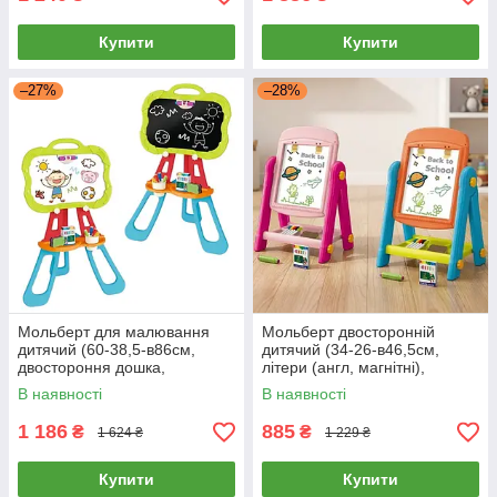
Купити
Купити
–27%
–28%
Мольберт для малювання
Мольберт двосторонній
дитячий (60-38,5-в86см,
дитячий (34-26-в46,5см,
двостороння дошка,
літери (англ, магнітні),
маркери, крейда, стакан,
фломастери, крейда, губка,
В наявності
В наявності
губка, 32 предмети) 050-13
24 деталі) 050-69
1 186
885
₴
₴
1 624 ₴
1 229 ₴
Купити
Купити