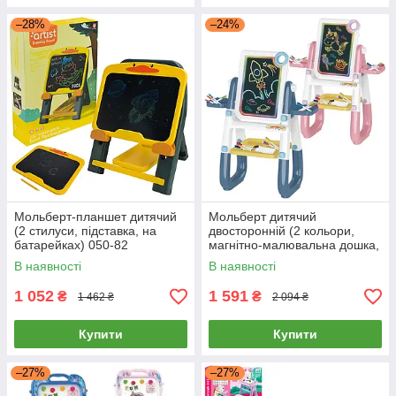
–28%
–24%
Мольберт-планшет дитячий
Мольберт дитячий
(2 стилуси, підставка, на
двосторонній (2 кольори,
батарейках) 050-82
магнітно-малювальна дошка,
підсвітка, маркери, на батар.)
В наявності
В наявності
YM2216/2216A
1 052
1 591
₴
₴
1 462 ₴
2 094 ₴
Купити
Купити
–27%
–27%