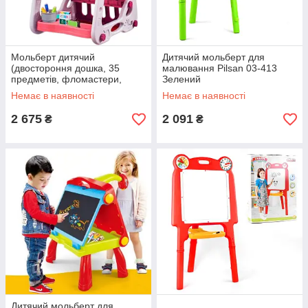
Мольберт дитячий
Дитячий мольберт для
(двостороння дошка, 35
малювання Pilsan 03-413
предметів, фломастери,
Зелений
крейда, магніти, склянка)
Немає в наявності
Немає в наявності
050-24 L
2 675
2 091
₴
₴
Дитячий мольберт для