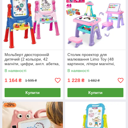
Мольберт двосторонній
Столик проектор для
дитячий (2 кольори, 42
малювання Limo Toy (48
магніти, цифри, англ. абетка,
картинок, літери магнітні,
6 маркерів, крейда) YM-
магнітні цифри, фломастери)
В наявності
В наявності
229/23
AK 0004
1 164
1 228
₴
₴
1 595 ₴
1 682 ₴
Купити
Купити
–29%