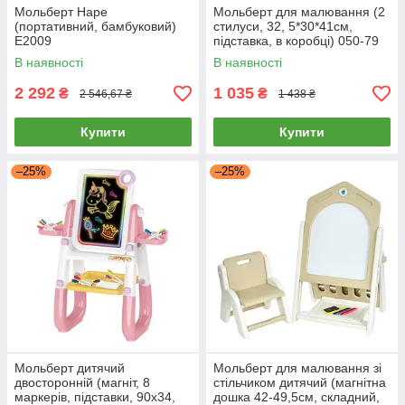
Мольберт Hape
Мольберт для малювання (2
(портативний, бамбуковий)
стилуси, 32, 5*30*41см,
E2009
підставка, в коробці) 050-79
В наявності
В наявності
2 292
1 035
₴
₴
2 546,67 ₴
1 438 ₴
Купити
Купити
–25%
–25%
Мольберт дитячий
Мольберт для малювання зі
двосторонній (магніт, 8
стільчиком дитячий (магнітна
маркерів, підставки, 90х34,
дошка 42-49,5см, складний,