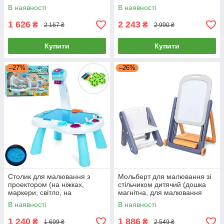
5х73см) YM 2216 A
фломастери, губка) Y1029
В наявності
В наявності
1 626
2 243
₴
₴
2 167 ₴
2 990 ₴
Купити
Купити
–27%
–26%
Столик для малювання з
Мольберт для малювання зі
проектором (на ніжках,
стільчиком дитячий (дошка
маркери, світло, на
магнітна, для малювання
батарейці, в коробці) 628-117
маркером 33-47.5см, 2
В наявності
В наявності
колеса, в коробці) QC-BB03
1 240
1 886
₴
₴
1 699 ₴
2 549 ₴