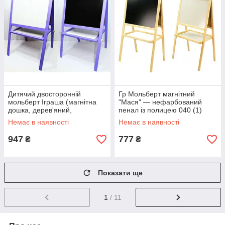
Дитячий двосторонній
Гр Мольберт магнітний
мольберт Іграша (магнітна
"Мася" — нефарбований
дошка, дерев'яний,
пенал із полицею 040 (1)
підлоговий) 08769
матеріал/сосна.
Немає в наявності
Немає в наявності
Фіолетовий
947
777
₴
₴
Показати ще
1
/ 11