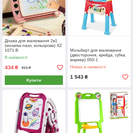
Дошка для малювання 2в1
(мозаїка-пазл, кольорова) XZ
1071 B
Мольберт для малювання
(двостороння, крейда, губка,
В наявності
маркер) 050-1
434
Немає в наявності
₴
611 ₴
1 543
₴
Купити