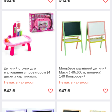
932
542
₴
₴
Дитячий столик для
Мольберт магнітний дитячий
малювання з проектором (4
Мася ( 40х60см, поличка)
диски з картинками,
140 Кольоровий
фломастери 8 штук) 22088-
Немає в наявності
Немає в наявності
17 AB Рожевий
542
947
₴
₴