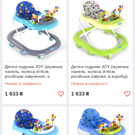
Дитячі ходунки JOY (музична
Дитячі ходунки JOY (музична
панель, колеса d=6см,
панель, колеса d=6см,
російське озвучення, в
російська озвучка, в коробці)
коробці) СН - 205 Сіро-
СН - 205 Салатові
Немає в наявності
Немає в наявності
Бірюзовий
1 633
1 633
₴
₴