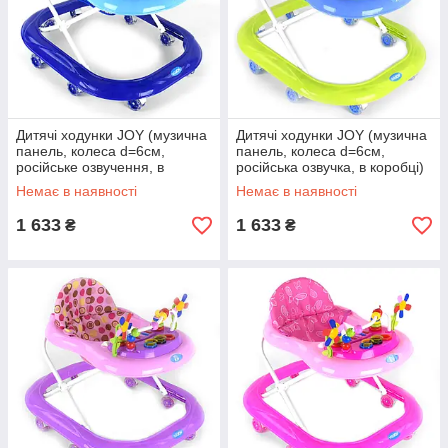
Дитячі ходунки JOY (музична
Дитячі ходунки JOY (музична
панель, колеса d=6см,
панель, колеса d=6см,
російське озвучення, в
російська озвучка, в коробці)
коробці) СН - 205 Синьо-
СН - 205 Салатово-блакитний
Немає в наявності
Немає в наявності
блакитний
1 633
1 633
₴
₴