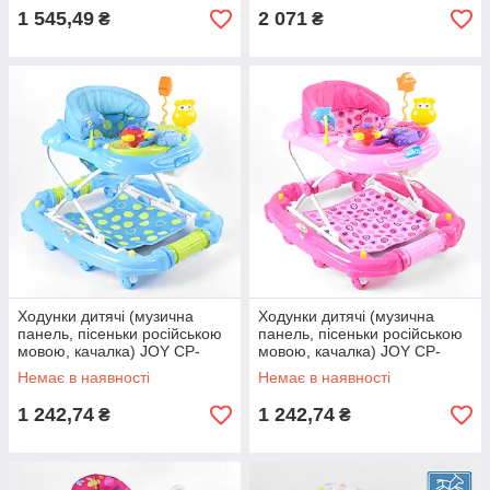
1 545,49
2 071
₴
₴
Ходунки дитячі (музична
Ходунки дитячі (музична
панель, пісеньки російською
панель, пісеньки російською
мовою, качалка) JOY CP-
мовою, качалка) JOY CP-
12388
10477 Рожевий
Немає в наявності
Немає в наявності
1 242,74
1 242,74
₴
₴