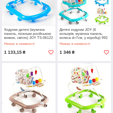
Ходунки дитячі (музична
Дитячі ходунки JOY (6
панель, пісеньки російською
кольорів, музична панель,
мовою, світло) JOY TS-06122
колеса d=7см, у коробці) 992
Зелено-блакитний
Немає в наявності
Немає в наявності
1 133,15
1 346
₴
₴