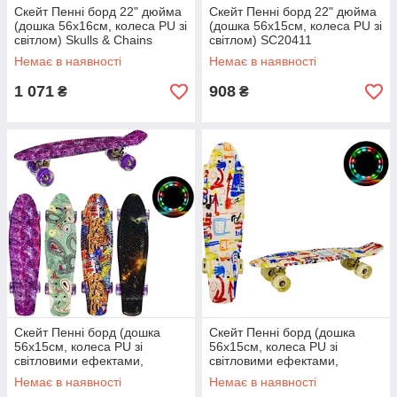
Скейт Пенні борд 22" дюйма
Скейт Пенні борд 22" дюйма
(дошка 56х16см, колеса PU зі
(дошка 56х15см, колеса PU зі
світлом) Skulls & Chains
світлом) SC20411
SC20504 Різнокольоровий
Немає в наявності
Немає в наявності
1 071
908
₴
₴
Скейт Пенні борд (дошка
Скейт Пенні борд (дошка
56х15см, колеса PU зі
56х15см, колеса PU зі
світловими ефектами,
світловими ефектами,
односторонній принт)
односторонній принт)
Немає в наявності
Немає в наявності
SC20414
SC20415