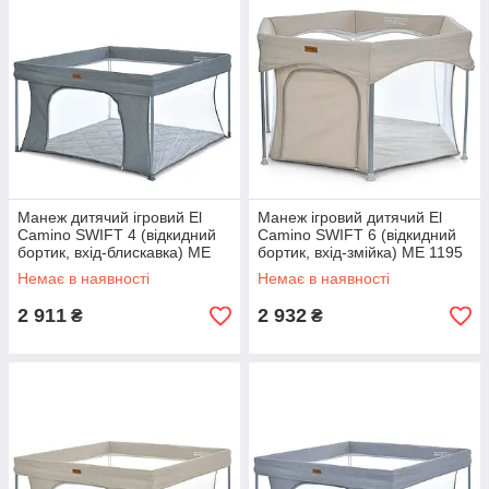
Манеж дитячий ігровий El
Манеж ігровий дитячий El
Camino SWIFT 4 (відкидний
Camino SWIFT 6 (відкидний
бортик, вхід-блискавка) ME
бортик, вхід-змійка) ME 1195
1196 Dark Gray Сірий
Beige Бежевий
Немає в наявності
Немає в наявності
2 911
2 932
₴
₴