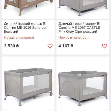
Дитячий ігровий манеж El
Дитячий ігровий манеж El
Camino ME 1016 Sand Len
Camino ME 1097 CASTLE
Бежевий
Pink Gray Сіро-рожевий
Немає в наявності
Немає в наявності
3 530
4 167
₴
₴