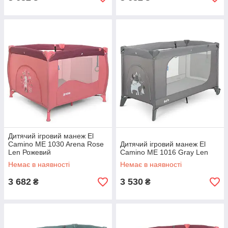
Дитячий ігровий манеж El
Camino ME 1030 Arena Rose
Дитячий ігровий манеж El
Len Рожевий
Camino ME 1016 Gray Len
Немає в наявності
Немає в наявності
3 682
3 530
₴
₴