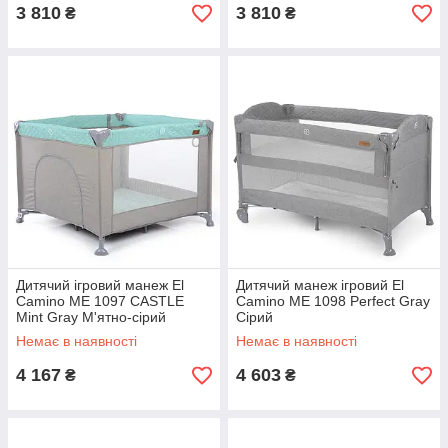
3 810
3 810
₴
₴
Дитячий ігровий манеж El
Дитячий манеж ігровий El
Camino ME 1097 CASTLE
Camino ME 1098 Perfect Gray
Mint Gray М'ятно-сірий
Сірий
Немає в наявності
Немає в наявності
4 167
4 603
₴
₴