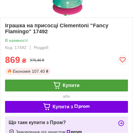
Іграшка на присосці Clementoni "Fancy
Flamingo" 17492
В наявності
Код: 17492
Роздріб
869
₴
976,40 ₴
Економія
107.40 ₴
Купити
або
Купити з
Що таке купити з Пром?
Замовлення під захистом