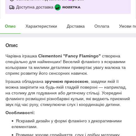
Доступна доставка
Опис
Характеристики
Доставка
Оплата
Умови п
Опис
Чарівна іграшка
Clementoni "Fancy Flamingo"
створена
спеціально для найменших! Веселий фламінго з яскравими
кольорами та милими деталями привертає увагу малюка та
сприяє розвитку його сенсорних навичок.
Іграшка обладнана
зручною присоскою
, завдяки якій її
можна закріпити на будь-якій гладкій поверхні — наприклад,
на столику для годування або дитячому стільці. Усередині
фламінго розміщені різнобарвні кульки, які видають приємний
звук під час руху, стимулюючи слух і координацію дитини.
Особливості:
Яскравий дизайн у формі фламінго з декоративними
елементами.
Розвиває зорове сприйняття, слух і дрібну моторику.