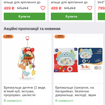
кільце для кріплення до
кільце для кріплення до
bird
коляски, автокрісла або
коляски, автокрісла або
489
489
799
₴
₴
575,29 ₴
575,29 ₴
ліжечка) 17778
ліжечка) 17779
Купити
Купити
Акційні пропозиції та новинки
–29%
–29%
Брязкальце дитяче (2 види,
Брязкальце (гризунок, на
м'який куб, мотузки,
батарейках, безпечне
прорізувач, шелесткі
дзеркальце, мелодії, звуки
елементи, пискавка, кільце-
тварин, підсвічування) 1941-2
В наявності
В наявності
тримач) 20690