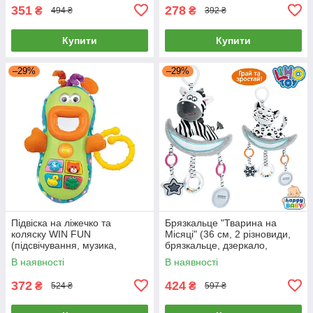
351
278
₴
₴
494 ₴
392 ₴
Купити
Купити
–29%
–29%
Підвіска на ліжечко та
Брязкальце "Тварина на
коляску WIN FUN
Місяці" (36 см, 2 різновиди,
(підсвічування, музика,
брязкальце, дзеркало,
світло, в коробці) 0608 NL
музика, піскавка, шелестит)
В наявності
В наявності
XA22B-C
372
424
₴
₴
524 ₴
597 ₴