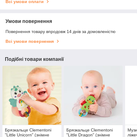
Всі умови оплати
Умови повернення
Повернення товару впродовж 14 днів за домовленістю
Всі умови повернення
Подібні товари компанії
Брязкальце Clementoni
Брязкальце Clementoni
Музи
"Little Unicorn" (знімне
"Little Dragon" (знімне
ліже