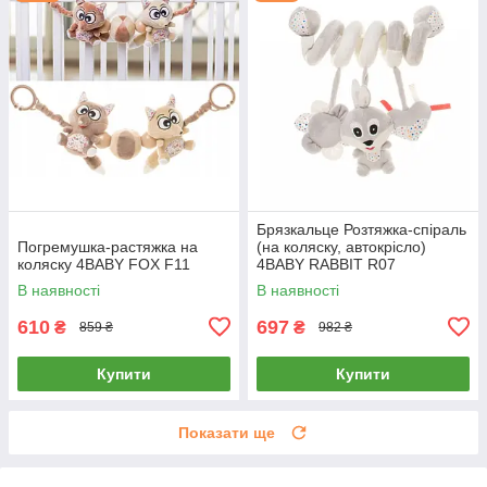
Брязкальце Розтяжка-спіраль
Погремушка-растяжка на
(на коляску, автокрісло)
коляску 4BABY FOX F11
4BABY RABBIT R07
В наявності
В наявності
610
697
₴
₴
859 ₴
982 ₴
Купити
Купити
Показати ще