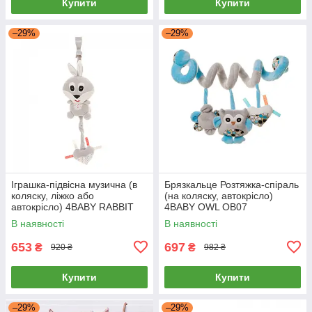
Купити
Купити
–29%
–29%
Іграшка-підвісна музична (в
Брязкальце Розтяжка-спіраль
коляску, ліжко або
(на коляску, автокрісло)
автокрісло) 4BABY RABBIT
4BABY OWL OB07
R01
В наявності
В наявності
653
697
₴
₴
920 ₴
982 ₴
Купити
Купити
–29%
–29%