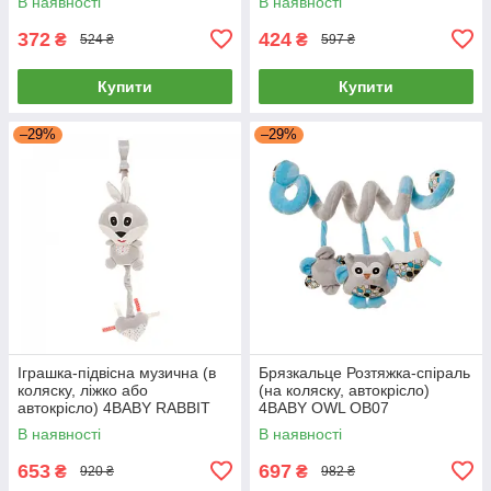
В наявності
В наявності
XA22B-C
372
424
₴
₴
524 ₴
597 ₴
Купити
Купити
–29%
–29%
Іграшка-підвісна музична (в
Брязкальце Розтяжка-спіраль
коляску, ліжко або
(на коляску, автокрісло)
автокрісло) 4BABY RABBIT
4BABY OWL OB07
R01
В наявності
В наявності
653
697
₴
₴
920 ₴
982 ₴