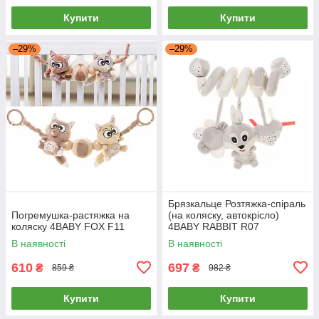
Купити
Купити
–29%
–29%
Брязкальце Розтяжка-спіраль
Погремушка-растяжка на
(на коляску, автокрісло)
коляску 4BABY FOX F11
4BABY RABBIT R07
В наявності
В наявності
610
697
₴
₴
859 ₴
982 ₴
Купити
Купити