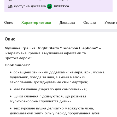
Доступна доставка
Опис
Характеристики
Доставка
Оплата
Умови 
Опис
Музична іграшка Bright Starts "Телефон Elephone"
–
інтерактивна іграшка з музичними ефектами та
"фотокамерою".
Особливості:
оснащено звичними додатками: камера, ігри, музика,
будильник, погода та інші, з якими малюк із
захопленням досліджуватиме свій смартфон;
має безпечне дзеркало для самопізнання;
щічки слоненя підсвічуються, що розвиває
мультисенсорне сприйняття дитини;
текстуровані вушка делікатно масажують ясна,
допомагаючи зняти біль у період прорізування зубів;