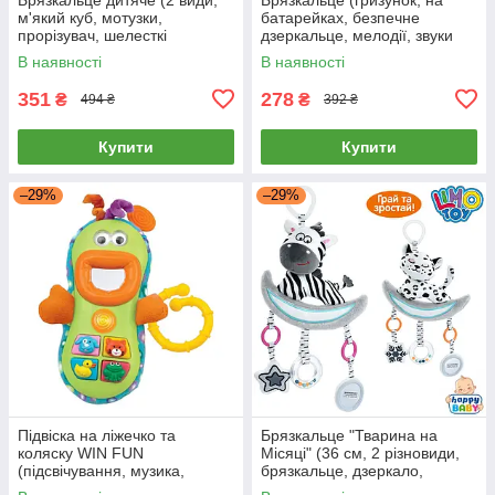
м'який куб, мотузки,
батарейках, безпечне
прорізувач, шелесткі
дзеркальце, мелодії, звуки
елементи, пискавка, кільце-
тварин, підсвічування) 1941-2
В наявності
В наявності
тримач) 20690
351
278
₴
₴
494 ₴
392 ₴
Купити
Купити
–29%
–29%
Підвіска на ліжечко та
Брязкальце "Тварина на
коляску WIN FUN
Місяці" (36 см, 2 різновиди,
(підсвічування, музика,
брязкальце, дзеркало,
світло, в коробці) 0608 NL
музика, піскавка, шелестит)