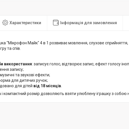
Характеристики
Інформація для замовлення
ка "Мікрофон Майк" 4 в 1 розвиває мовлення, слухове сприйняття, 
гру та спів.
:
би використання
: записує голос, відтворює запис, ефект голосу ін
ння запису;
 музичні та звукові ефекти;
орма для дитячих ручок;
довано для дітей
від 18 місяців
.
і компактний розмір дозволяють взяти улюблену іграшку з собою на