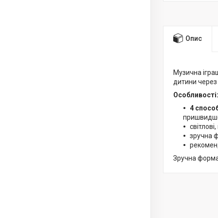
Опис
Музична іграш
дитини через 
Особливості
4 спосо
пришвидше
світлові,
зручна ф
рекомен
Зручна форма 