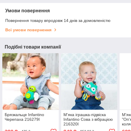
Умови повернення
Повернення товару впродовж 14 днів за домовленістю
Всі умови повернення
Подібні товари компанії
Брязкальце Infantino
М'яка іграшка-підвіска
М'як
Черепаха 216279I
Infantino Сова з вібрацією
"Оп'
216320I
коля
1156