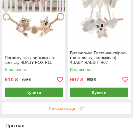
Брязкальце Розтяжка-спіраль
Погремушка-растяжка на
(на коляску, автокрісло)
коляску 4BABY FOX F11
4BABY RABBIT R07
В наявності
В наявності
610
697
₴
₴
859 ₴
982 ₴
Купити
Купити
Показати ще
Про нас