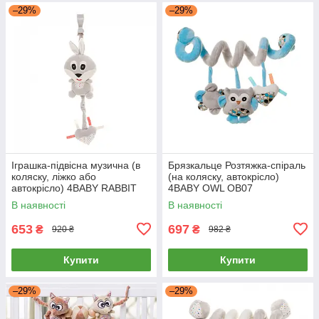
–29%
–29%
Іграшка-підвісна музична (в
Брязкальце Розтяжка-спіраль
коляску, ліжко або
(на коляску, автокрісло)
автокрісло) 4BABY RABBIT
4BABY OWL OB07
R01
В наявності
В наявності
653
697
₴
₴
920 ₴
982 ₴
Купити
Купити
–29%
–29%