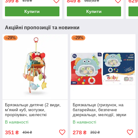
399
849
629
₴
₴
475 ₴
953,93 ₴
Купити
Купити
Акційні пропозиції та новинки
–29%
–29%
Брязкальце дитяче (2 види,
Брязкальце (гризунок, на
м'який куб, мотузки,
батарейках, безпечне
прорізувач, шелесткі
дзеркальце, мелодії, звуки
елементи, пискавка, кільце-
тварин, підсвічування) 1941-2
В наявності
В наявності
тримач) 20690
351
278
₴
₴
494 ₴
392 ₴