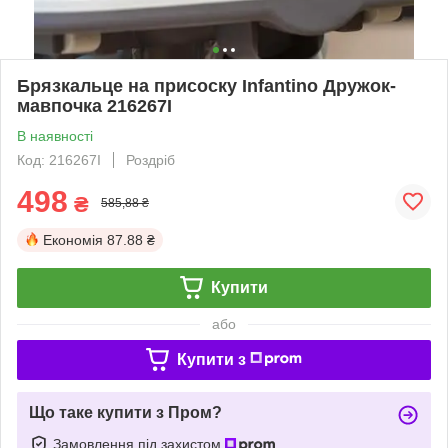
Брязкальце на присоску Infantino Дружок-
мавпочка 216267I
В наявності
Код: 216267I
Роздріб
498
₴
585,88 ₴
Економія
87.88 ₴
Купити
або
Купити з
Що таке купити з Пром?
Замовлення під захистом