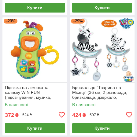
Купити
Купити
–29%
–29%
Підвіска на ліжечко та
Брязкальце "Тварина на
коляску WIN FUN
Місяці" (36 см, 2 різновиди,
(підсвічування, музика,
брязкальце, дзеркало,
світло, в коробці) 0608 NL
музика, піскавка, шелестит)
В наявності
В наявності
XA22B-C
372
424
₴
₴
524 ₴
597 ₴
Купити
Купити