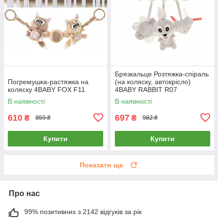
Брязкальце Розтяжка-спіраль
Погремушка-растяжка на
(на коляску, автокрісло)
коляску 4BABY FOX F11
4BABY RABBIT R07
В наявності
В наявності
610
697
₴
₴
859 ₴
982 ₴
Купити
Купити
Показати ще
Про нас
99% позитивних з 2142 відгуків за рік