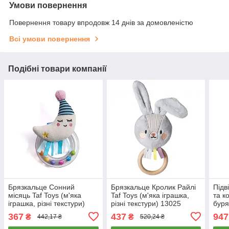
Умови повернення
Повернення товару впродовж 14 днів за домовленістю
Всі умови повернення
Подібні товари компанії
Брязкальце Сонний
Брязкальце Кролик Райлі
Підв
місяць Taf Toys (м'яка
Taf Toys (м'яка іграшка,
та к
іграшка, різні текстури)
різні текстури) 13025
буря
12065
(про
367
437
947
₴
₴
442,17 ₴
520,24 ₴
130