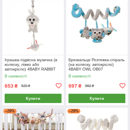
Іграшка-підвісна музична (в
Брязкальце Розтяжка-спіраль
коляску, ліжко або
(на коляску, автокрісло)
автокрісло) 4BABY RABBIT
4BABY OWL OB07
R01
В наявності
В наявності
653
697
₴
₴
920 ₴
982 ₴
Купити
Купити
–29%
–29%