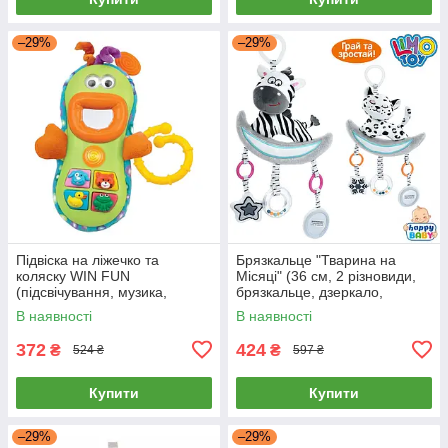
–29%
–29%
Підвіска на ліжечко та
Брязкальце "Тварина на
коляску WIN FUN
Місяці" (36 см, 2 різновиди,
(підсвічування, музика,
брязкальце, дзеркало,
світло, в коробці) 0608 NL
музика, піскавка, шелестит)
В наявності
В наявності
XA22B-C
372
424
₴
₴
524 ₴
597 ₴
Купити
Купити
–29%
–29%