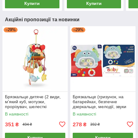
Купити
Купити
Акційні пропозиції та новинки
–29%
–29%
Брязкальце дитяче (2 види,
Брязкальце (гризунок, на
м'який куб, мотузки,
батарейках, безпечне
прорізувач, шелесткі
дзеркальце, мелодії, звуки
елементи, пискавка, кільце-
тварин, підсвічування) 1941-2
В наявності
В наявності
тримач) 20690
351
278
₴
₴
494 ₴
392 ₴
Купити
Купити