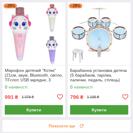
–28%
–28%
Мікрофон дитячий "Котик"
Барабанна установка дитяча
(21см, акум, Bluetooth, світло,
(5 барабанів, тарілка,
TFслот, USB зарядне, 3
палички, педаль, стілець)
кольори) XL-610
XBL 773-16
В наявності
В наявності
991
796
₴
₴
1 376 ₴
1 106 ₴
Купити
Купити
Показати ще