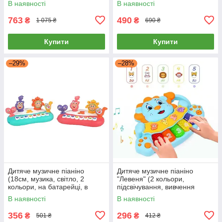
В наявності
В наявності
763
490
₴
₴
1 075 ₴
690 ₴
Купити
Купити
–29%
–28%
Дитяче музичне піаніно
Дитяче музичне піаніно
(18см, музика, світло, 2
"Левеня" (2 кольори,
кольори, на батарейці, в
підсвічування, вивчення
коробці) 855-182A
цифр, мелодії, на укр.) ТК
В наявності
В наявності
Group 77971
356
296
₴
₴
501 ₴
412 ₴