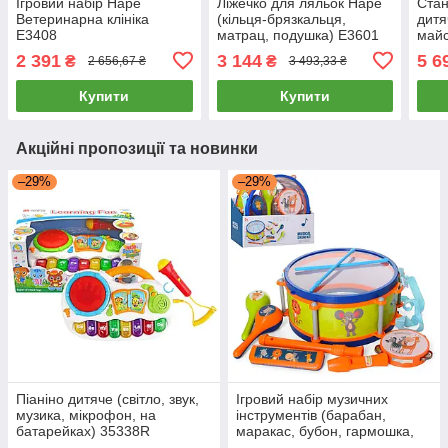
Ігровий набір Hape
Ліжечко для ляльок Hape
Стан
Ветеринарна клініка
(кільця-брязкальця,
дитя
E3408
матрац, подушка) E3601
май
2 391
3 144
5 6
₴
₴
2 656,67 ₴
3 493,33 ₴
Купити
Купити
Акційні пропозиції та новинки
–29%
–29%
Піаніно дитяче (світло, звук,
Ігровий набір музичних
музика, мікрофон, на
інструментів (барабан,
батарейках) 35338R
маракас, бубон, гармошка,
дудка) 5805E