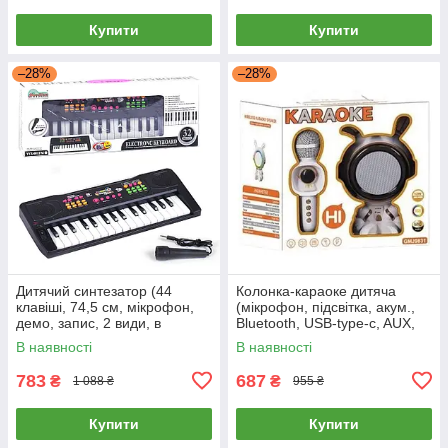
Купити
Купити
–28%
–28%
Дитячий синтезатор (44
Колонка-караоке дитяча
клавіші, 74,5 см, мікрофон,
(мікрофон, підсвітка, акум.,
демо, запис, 2 види, в
Bluetooth, USB-type-c, AUX,
коробці) 3738
зміна голосу) GMJ 9831
В наявності
В наявності
783
687
₴
₴
1 088 ₴
955 ₴
Купити
Купити