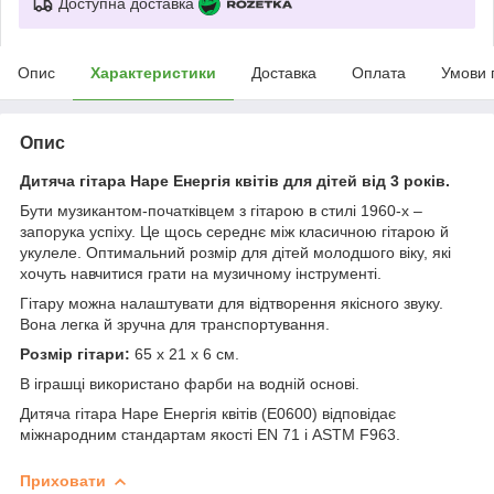
Доступна доставка
Опис
Характеристики
Доставка
Оплата
Умови 
Опис
Дитяча гітара Hape Енергія квітів для дітей від 3 років.
Бути музикантом-початківцем з гітарою в стилі 1960-х ‒
запорука успіху. Це щось середнє між класичною гітарою й
укулеле. Оптимальний розмір для дітей молодшого віку, які
хочуть навчитися грати на музичному інструменті.
Гітару можна налаштувати для відтворення якісного звуку.
Вона легка й зручна для транспортування.
Розмір гітари:
65 х 21 х 6 см.
В іграшці використано фарби на водній основі.
Дитяча гітара Hape Енергія квітів (E0600) відповідає
міжнародним стандартам якості EN 71 і ASTM F963.
Приховати