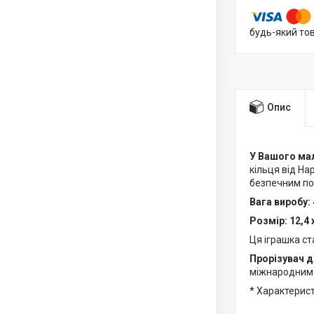
будь-який то
Опис
У Вашого ма
кільця від Ha
безпечним по
Вага виробу: 
Розмір: 12,4 
Ця іграшка с
Прорізувач д
міжнародним 
* Характерис