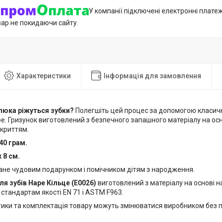
У компанії підключені електронні плате
вар не покидаючи сайту.
Характеристики
Інформація для замовлення
люка ріжуться зубки?
Полегшіть цей процес за допомогою класичн
pe. Гризунок виготовлений з безпечного запашного матеріалу на осно
криттям.
40 грам.
х 8 см.
тане чудовим подарунком і помічником дітям з народження.
ля зубів Hape Кільце (E0026)
виготовлений з матеріалу на основі н
стандартам якості EN 71 і ASTM F963.
тики та комплектація товару можуть змінюватися виробником без 