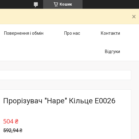
Кошик
Повернення і обмін
Про нас
Контакти
Відгуки
Прорізувач "Hape" Кільце E0026
504 ₴
592,94 ₴