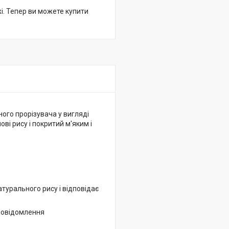
жі. Тепер ви можете купити
ого прорізувача у вигляді
ві рису і покритий м'яким і
атурального рису і відповідає
повідомлення