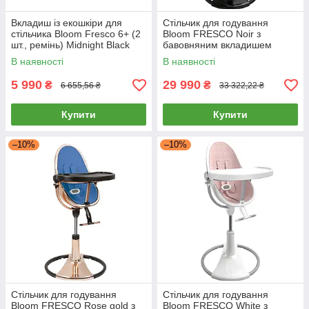
Вкладиш із екошкіри для
Стільчик для годування
стільчика Bloom Fresco 6+ (2
Bloom FRESCO Noir з
шт., ремінь) Midnight Black
бавовняним вкладишем
Чорний
Blush pink
В наявності
В наявності
5 990
29 990
₴
₴
6 655,56 ₴
33 322,22 ₴
Купити
Купити
–10%
–10%
Стільчик для годування
Стільчик для годування
Bloom FRESCO Rose gold з
Bloom FRESCO White з