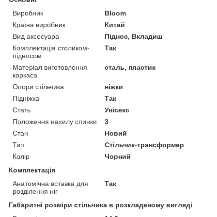
Виробник
Bloom
Країна виробник
Китай
Вид аксесуара
Піднос, Вкладиш
Комплектація столиком-
Так
підносом
Матеріал виготовлення
сталь, пластик
каркаса
Опори стільчика
ніжки
Підніжка
Так
Стать
Унісекс
Положення нахилу спинки
3
Стан
Новий
Тип
Стільчик-трансформер
Колір
Чорний
Комплектація
Анатомічна вставка для
Так
розділення ніг
Габаритні розміри стільчика в розкладеному вигляді