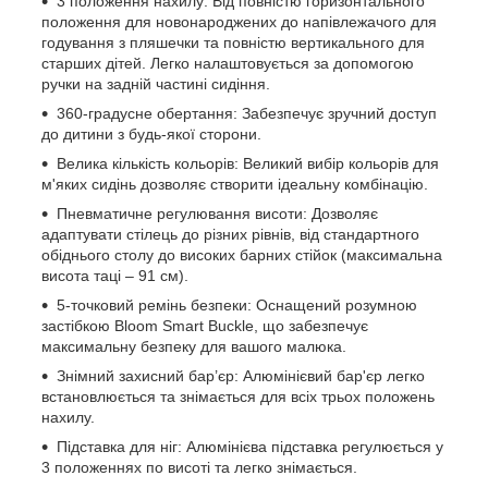
3 положення нахилу: Від повністю горизонтального
положення для новонароджених до напівлежачого для
годування з пляшечки та повністю вертикального для
старших дітей. Легко налаштовується за допомогою
ручки на задній частині сидіння.
360-градусне обертання: Забезпечує зручний доступ
до дитини з будь-якої сторони.
Велика кількість кольорів: Великий вибір кольорів для
м'яких сидінь дозволяє створити ідеальну комбінацію.
Пневматичне регулювання висоти: Дозволяє
адаптувати стілець до різних рівнів, від стандартного
обіднього столу до високих барних стійок (максимальна
висота таці – 91 см).
5-точковий ремінь безпеки: Оснащений розумною
застібкою Bloom Smart Buckle, що забезпечує
максимальну безпеку для вашого малюка.
Знімний захисний бар’єр: Алюмінієвий бар'єр легко
встановлюється та знімається для всіх трьох положень
нахилу.
Підставка для ніг: Алюмінієва підставка регулюється у
3 положеннях по висоті та легко знімається.