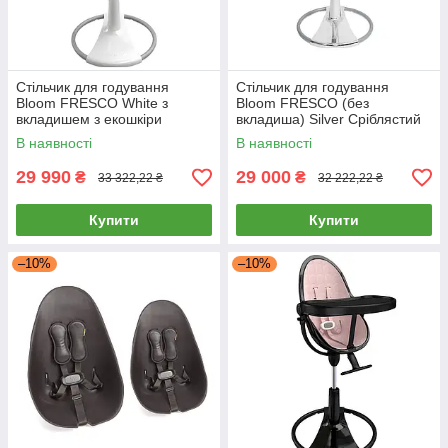
Стільчик для годування
Стільчик для годування
Bloom FRESCO White з
Bloom FRESCO (без
вкладишем з екошкіри
вкладиша) Silver Сріблястий
Rosewater
В наявності
В наявності
29 990
29 000
₴
₴
33 322,22 ₴
32 222,22 ₴
Купити
Купити
–10%
–10%