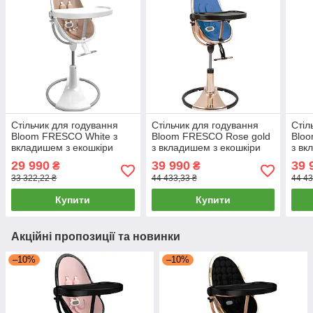
Стільчик для годування
Стільчик для годування
Стіл
Bloom FRESCO White з
Bloom FRESCO Rose gold
Blo
вкладишем з екошкіри
з вкладишем з екошкіри
з вк
Rose Gold
Riviera Blue
Coco
29 990
39 990
39 
₴
₴
33 322,22 ₴
44 433,33 ₴
44 43
Купити
Купити
Акційні пропозиції та новинки
–10%
–10%