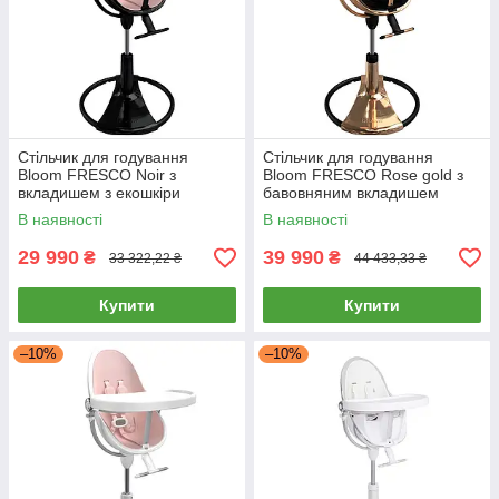
Стільчик для годування
Стільчик для годування
Bloom FRESCO Noir з
Bloom FRESCO Rose gold з
вкладишем з екошкіри
бавовняним вкладишем
Rosewater
Midnight Black
В наявності
В наявності
29 990
39 990
₴
₴
33 322,22 ₴
44 433,33 ₴
Купити
Купити
–10%
–10%