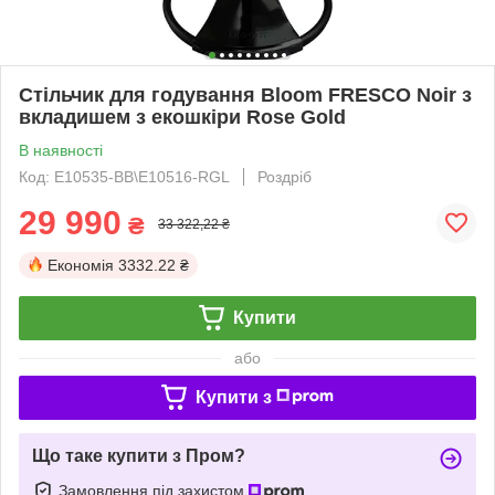
Стільчик для годування Bloom FRESCO Noir з
вкладишем з екошкіри Rose Gold
В наявності
Код: E10535-BB\E10516-RGL
Роздріб
29 990
₴
33 322,22 ₴
Економія
3332.22 ₴
Купити
або
Купити з
Що таке купити з Пром?
Замовлення під захистом