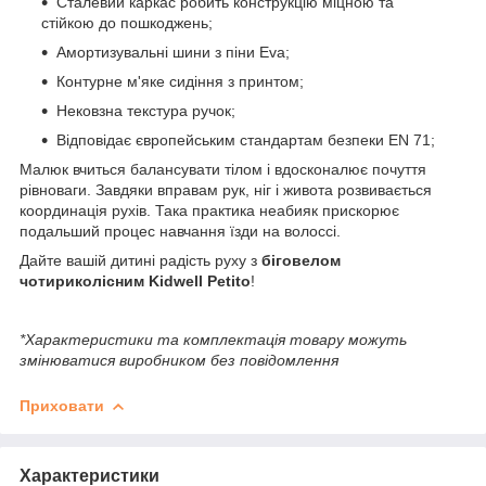
Сталевий каркас робить конструкцію міцною та
стійкою до пошкоджень;
Амортизувальні шини з піни Eva;
Контурне м'яке сидіння з принтом;
Нековзна текстура ручок;
Відповідає європейським стандартам безпеки EN 71;
Малюк вчиться балансувати тілом і вдосконалює почуття
рівноваги. Завдяки вправам рук, ніг і живота розвивається
координація рухів. Така практика неабияк прискорює
подальший процес навчання їзди на волоссі.
Дайте вашій дитині радість руху з
біговелом
чотириколісним Kidwell Petito
!
*Характеристики та комплектація товару можуть
змінюватися виробником без повідомлення
Приховати
Характеристики