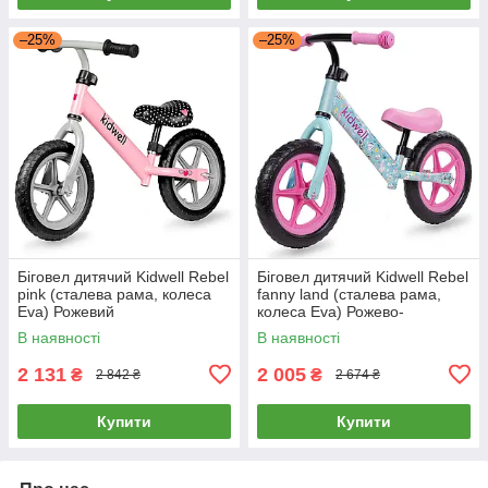
–25%
–25%
Біговел дитячий Kidwell Rebel
Біговел дитячий Kidwell Rebel
pink (сталева рама, колеса
fanny land (сталева рама,
Eva) Рожевий
колеса Eva) Рожево-
блакитний
В наявності
В наявності
2 131
2 005
₴
₴
2 842 ₴
2 674 ₴
Купити
Купити