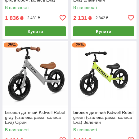
Сіро-жовтий
В наявності
В наявності
1 836
2 131
₴
₴
2 481 ₴
2 842 ₴
Купити
Купити
–25%
–25%
Біговел дитячий Kidwell Rebel
Біговел дитячий Kidwell Rebel
gray (сталева рама, колеса
green (сталева рама, колеса
Eva) Сірий
Eva) Зелений
В наявності
В наявності