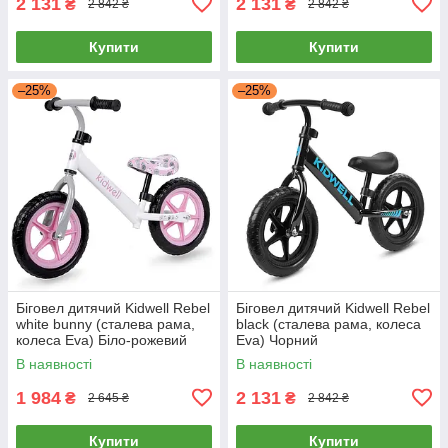
2 131
2 131
₴
₴
2 842 ₴
2 842 ₴
Купити
Купити
–25%
–25%
Біговел дитячий Kidwell Rebel
Біговел дитячий Kidwell Rebel
white bunny (сталева рама,
black (сталева рама, колеса
колеса Eva) Біло-рожевий
Eva) Чорний
В наявності
В наявності
1 984
2 131
₴
₴
2 645 ₴
2 842 ₴
Купити
Купити