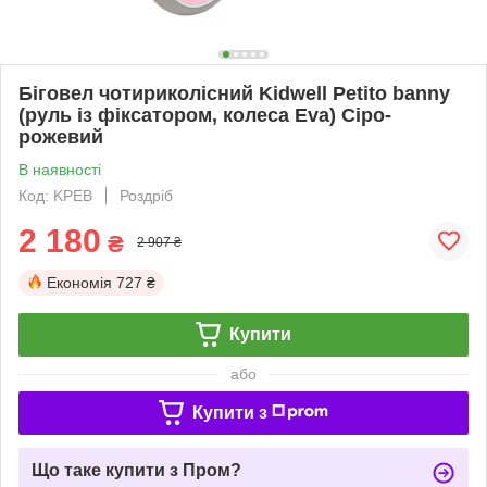
Біговел чотириколісний Kidwell Petito banny
(руль із фіксатором, колеса Eva) Сіро-
рожевий
В наявності
Код: KPEB
Роздріб
2 180
₴
2 907 ₴
Економія
727 ₴
Купити
або
Купити з
Що таке купити з Пром?