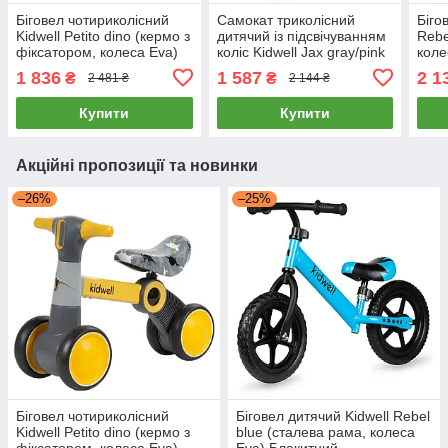
Біговел чотириколісний
Самокат триколісний
Біго
Kidwell Petito dino (кермо з
дитячий із підсвічуванням
Rebe
фіксатором, колеса Eva)
коліс Kidwell Jax gray/pink
коле
Сіро-жовтий
(колеса PU) Сіро-рожевий
1 836
1 587
2 1
₴
₴
2 481 ₴
2 144 ₴
Купити
Купити
Акційні пропозиції та новинки
–26%
–25%
Біговел чотириколісний
Біговел дитячий Kidwell Rebel
Kidwell Petito dino (кермо з
blue (сталева рама, колеса
фіксатором, колеса Eva)
Eva) Блакитний