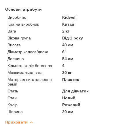
Основні атрибути
Виробник
Kidwell
Країна виробник
Китай
Вага
2 кг
Вікова група
Від 1 року
Висота
40 см
Діаметр колеса/диска
6"
Довжина
54 см
Кількість коліс беговела
4
Максимальна вага
20 кг
Матеріал виготовлення
Пластик
рами
Стать
Для дівчаток
Стан
Новий
Колір
Рожевий
Ширина
20 см
Приховати