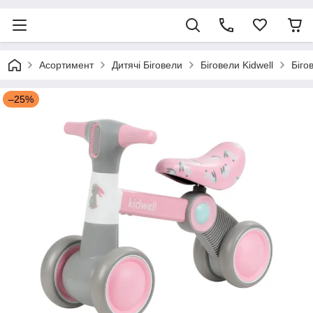
Асортимент
Дитячі Біговели
Біговели Kidwell
Біго
–25%