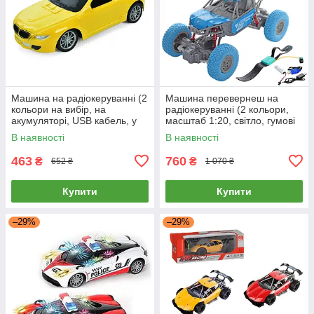
Машина на радіокеруванні (2
Машина перевернеш на
кольори на вибір, на
радіокеруванні (2 кольори,
акумуляторі, USB кабель, у
масштаб 1:20, світло, гумові
коробці) 633-28A
колеса, амортизатори)
В наявності
В наявності
UD2201AS
463
760
₴
₴
652 ₴
1 070 ₴
Купити
Купити
–29%
–29%