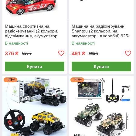
Машина спортивна на
Машина на радіокеруванні
радіокеруванні (2 кольори,
Shantou (2 кольори, на
підсвічування, акумулятор
аккумуляторі, в коробці) 925-
3.7V, USB-кабель, 27 Mhz)
15A
В наявності
В наявності
DYQ 030-5
376
491
₴
₴
529 ₴
692 ₴
Купити
Купити
–29%
–29%