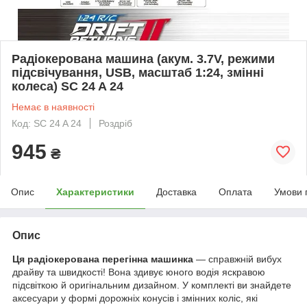
Радіокерована машина (акум. 3.7V, режими
підсвічування, USB, масштаб 1:24, змінні
колеса) SC 24 A 24
Немає в наявності
Код: SC 24 A 24
Роздріб
945
₴
Опис
Характеристики
Доставка
Оплата
Умови 
Опис
Ця радіокерована перегінна машинка
— справжній вибух
драйву та швидкості! Вона здивує юного водія яскравою
підсвіткою й оригінальним дизайном. У комплекті ви знайдете
аксесуари у формі дорожніх конусів і змінних коліс, які