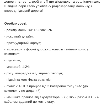
доповнять гру та зроблять її ще цікавішою та реалістичнішою.
Швидше бери свою улюблену радіокеровану машинку, і
вперед підкоряй дороги!
Особливості:
- розмір машинки: 18,5х8х5 см;
- яскравий дизайн;
- протиударний корпус;
- аксесуари у формі дорожніх конусів і змінних коліс у
комплекті;
- підсвітка;
- масштаб: 1:24;
- руху: вперед/назад, вправо/ліворуч;
- підсвітка має кілька режимів;
- пульт 2.4 GHz працює від 2 батарейок типу "АА" (до
комплекту не доданий);
- машинка працює від акумулятора 3.7V, який разом із USB-
кабелем доданий до комплекту;