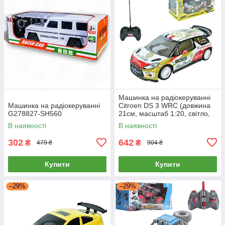
Машинка на радіокеруванні
Машинка на радіокеруванні
Citroen DS 3 WRC (довжина
G278827-SH560
21см, масштаб 1:20, світло,
корпус не б'ється) 10449
В наявності
В наявності
302
642
₴
₴
479 ₴
904 ₴
Купити
Купити
–29%
–29%