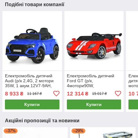
Подібні товари компанії
Електромобіль дитячий
Електромобіль дитячий
Елек
Audi (р/к 2,4G, 2 мотори
Ford GT (р/к,
дитя
35W, 1 акум.12V7-9AH,
4мотори90W,
мото
MP3, USB) Bambi M
1акум24V7AH, світло,
9AH,
8 933
12 314
10 
₴
₴
11 167 ₴
15 017 ₴
4569EBLRS-4 Синій
музика, EVA, USB,
579
BLUETOOTH) Bambi M
Купити
Купити
6107EBLR-3(24V)
Червоний
Акційні пропозиції та новинки
–37%
–29%