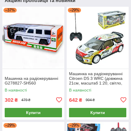
Акційні пропозиції та новинки
–37%
–29%
Машинка на радіокеруванні
Машинка на радіокеруванні
Citroen DS 3 WRC (довжина
G278827-SH560
21см, масштаб 1:20, світло,
корпус не б'ється) 10449
В наявності
В наявності
302
642
₴
₴
479 ₴
904 ₴
Купити
Купити
–29%
–29%