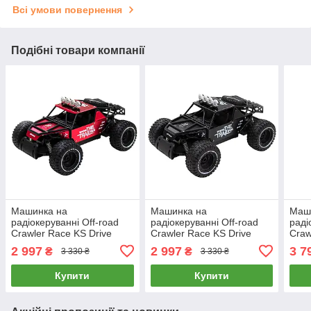
Всі умови повернення
Подібні товари компанії
Машинка на
Машинка на
Маш
радіокеруванні Off-road
радіокеруванні Off-road
раді
Crawler Race KS Drive
Crawler Race KS Drive
Craw
(2.4GHz, масштаб 1:14, на
(2.4GHz, масштаб 1:14, на
ends
2 997
2 997
3 7
₴
₴
3 330 ₴
3 330 ₴
акумуляторі) SL-309RHMR
акумуляторі) SL-
масш
309RHMBl
121
Купити
Купити