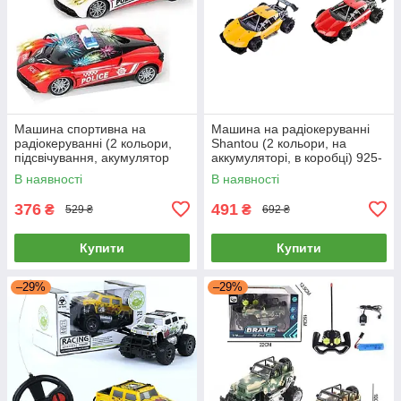
Машина спортивна на
Машина на радіокеруванні
радіокеруванні (2 кольори,
Shantou (2 кольори, на
підсвічування, акумулятор
аккумуляторі, в коробці) 925-
3.7V, USB-кабель, 27 Mhz)
15A
В наявності
В наявності
DYQ 030-5
376
491
₴
₴
529 ₴
692 ₴
Купити
Купити
–29%
–29%