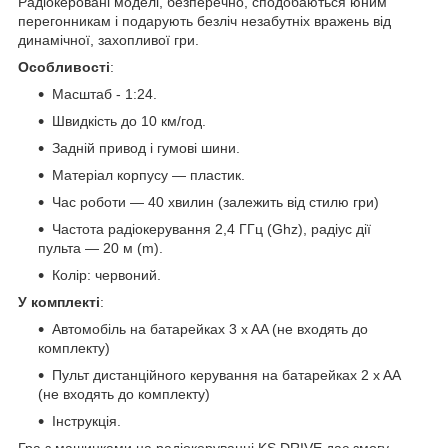
Радіокеровані моделі, безперечно, сподобаються юним
перегонникам і подарують безліч незабутніх вражень від
динамічної, захопливої гри.
Особливості
:
Масштаб - 1:24.
Швидкість до 10 км/год.
Задній привод і гумові шини.
Матеріал корпусу — пластик.
Час роботи — 40 хвилин (залежить від стилю гри)
Частота радіокерування 2,4 ГГц (Ghz), радіус дії
пульта — 20 м (m).
Колір: червоний.
У комплекті
:
Автомобіль на батарейках 3 x AA (не входять до
комплекту)
Пульт дистанційного керування на батарейках 2 x AA
(не входять до комплекту)
Інструкція.
Гра з машинками на радіокеруванні KS DRIVE дає змогу