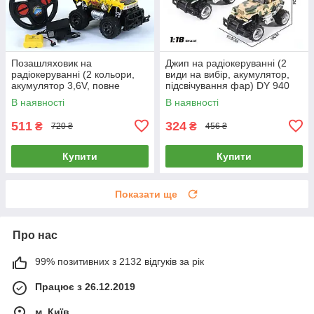
Позашляховик на
Джип на радіокеруванні (2
радіокеруванні (2 кольори,
види на вибір, акумулятор,
акумулятор 3,6V, повне
підсвічування фар) DY 940
керування) 6142 Q
В наявності
В наявності
511
324
₴
₴
720 ₴
456 ₴
Купити
Купити
Показати ще
Про нас
99% позитивних з 2132 відгуків за рік
Працює з 26.12.2019
м. Київ