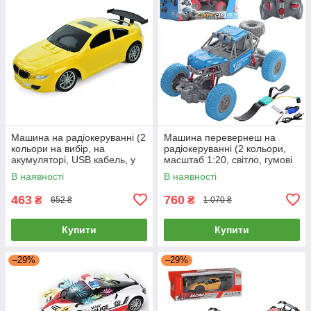
Машина на радіокеруванні (2
Машина перевернеш на
кольори на вибір, на
радіокеруванні (2 кольори,
акумуляторі, USB кабель, у
масштаб 1:20, світло, гумові
коробці) 633-28A
колеса, амортизатори)
В наявності
В наявності
UD2201AS
463
760
₴
₴
652 ₴
1 070 ₴
Купити
Купити
–29%
–29%