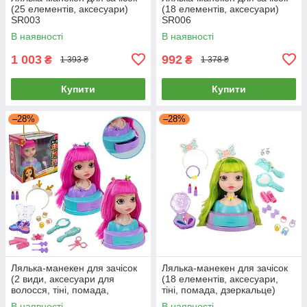
(25 елементів, аксесуари)
(18 елементів, аксесуари)
SR003
SR006
В наявності
В наявності
1 003
992
₴
₴
1 393 ₴
1 378 ₴
Купити
Купити
–28%
–28%
Лялька-манекен для зачісок
Лялька-манекен для зачісок
(2 види, аксесуари для
(18 елементів, аксесуари,
волосся, тіні, помада,
тіні, помада, дзеркальце)
дзеркальце, в коробці) SR010
SR012
В наявності
В наявності