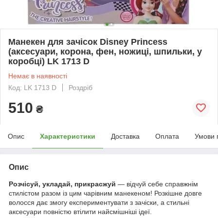
Манекен для зачісок Disney Princess
(аксесуари, корона, фен, ножиці, шпильки, у
коробці) LK 1713 D
Немає в наявності
Код: LK 1713 D
Роздріб
510
₴
Опис
Характеристики
Доставка
Оплата
Умови 
Опис
Розчісуй, укладай, прикрасжуй
— відчуй себе справжнім
стилістом разом із цим чарівним манекеном! Розкішне довге
волосся дає змогу експериментувати з зачіски, а стильні
аксесуари повністю втілити найсмішніші ідеї.