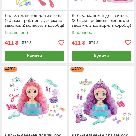
Лялька-манекен для зачісок
Лялька-манекен для зачісок
(20,5см, гребінець, дзеркало,
(20,5см, гребінець, дзеркало,
заколки, 2 кольори, в коробці)
заколки, 2 кольори, в коробці)
672-3A
672-4A
В наявності
В наявності
411
411
₴
₴
579 ₴
579 ₴
Купити
Купити
–28%
–28%
Лялька-манекен для зачісок
Лялька-манекен для зачісок