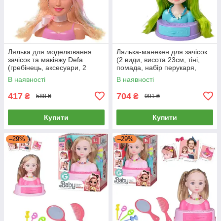
Лялька для моделювання
Лялька-манекен для зачісок
зачісок та макіяжу Defa
(2 види, висота 23см, тіні,
(гребінець, аксесуари, 2
помада, набір перукаря,
кольори) 8401
аксесуари) SR011-12
В наявності
В наявності
417
704
₴
₴
588 ₴
991 ₴
Купити
Купити
–29%
–29%