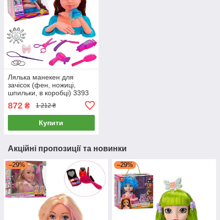
Лялька манекен для
зачісок (фен, ножиці,
шпильки, в коробці) 3393
872
₴
1 212 ₴
Купити
Акційні пропозиції та новинки
–29%
–29%