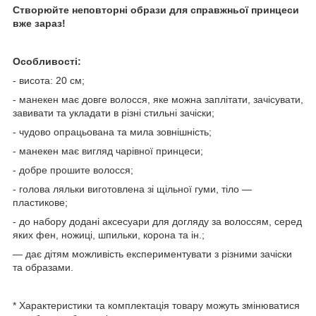
Створюйте неповторні образи для справжньої принцеси
вже зараз!
Особливості:
- висота: 20 см;
- манекен має довге волосся, яке можна заплітати, зачісувати,
завивати та укладати в різні стильні зачіски;
- чудово опрацьована та мила зовнішність;
- манекен має вигляд чарівної принцеси;
- добре прошите волосся;
- голова ляльки виготовлена зі щільної гуми, тіло —
пластикове;
- до набору додані аксесуари для догляду за волоссям, серед
яких фен, ножиці, шпильки, корона та ін.;
— дає дітям можливість експериментувати з різними зачіски
та образами.
* Характеристики та комплектація товару можуть змінюватися