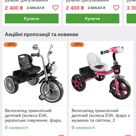
керма та батьківської
керма та батьківської
Plat
2 400
2 400
3 3
₴
₴
2 666,67 ₴
2 666,67 ₴
ручки) Elite Pro Black
ручки) Elite Pro Red
Купити
Купити
Акційні пропозиції та новинки
–26%
–26%
Велосипед триколісний
Велосипед триколісний
дитячий (колеса EVA,
дитячий (колеса EVA, фара з
українське озвучення, фара,
музикою та світлом, 2
кошик) Best Trike BS-67800
кошики) Best Trike BS-22603
В наявності
В наявності
Чорний
Рожевий