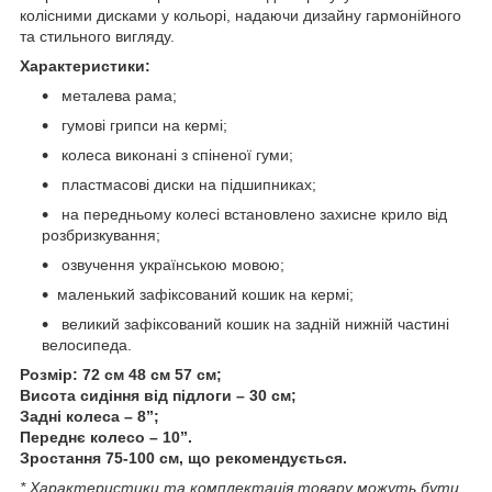
колісними дисками у кольорі, надаючи дизайну гармонійного
та стильного вигляду.
Характеристики:
металева рама;
гумові грипси на кермі;
колеса виконані з спіненої гуми;
пластмасові диски на підшипниках;
на передньому колесі встановлено захисне крило від
розбризкування;
озвучення українською мовою;
маленький зафіксований кошик на кермі;
великий зафіксований кошик на задній нижній частині
велосипеда.
Розмір: 72 см 48 см 57 см;
Висота сидіння від підлоги – 30 см;
Задні колеса – 8”;
Переднє колесо – 10”.
Зростання 75-100 см, що рекомендується.
* Характеристики та комплектація товару можуть бути