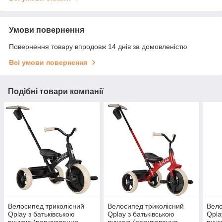
Умови повернення
Повернення товару впродовж 14 днів за домовленістю
Всі умови повернення
Подібні товари компанії
Велосипед триколісний
Велосипед триколісний
Вело
Qplay з батьківською
Qplay з батьківською
Qpla
ручкою (регулювання
ручкою (регулювання
ручк