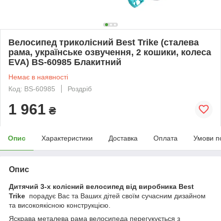
Велосипед триколісний Best Trike (сталева
рама, українське озвучення, 2 кошики, колеса
EVA) BS-60985 Блакитний
Немає в наявності
Код: BS-60985
Роздріб
1 961
₴
Опис
Характеристики
Доставка
Оплата
Умови п
Опис
Дитячий 3-х колісний велосипед від виробника Best
Trike
порадує Вас та Ваших дітей своїм сучасним дизайном
та високоякісною конструкцією.
Яскрава металева рама велосипеда перегукується з