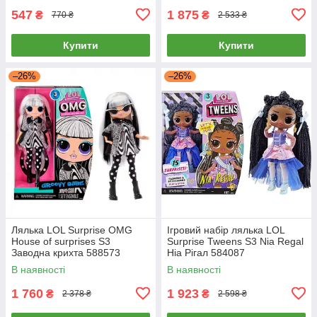
547
1 875
₴
₴
770 ₴
2 533 ₴
Купити
Купити
–26%
–26%
Лялька LOL Surprise OMG
Ігровий набір лялька LOL
House of surprises S3
Surprise Tweens S3 Nia Regal
Заводна крихта 588573
Ніа Рігал 584087
В наявності
В наявності
1 760
1 923
₴
₴
2 378 ₴
2 598 ₴