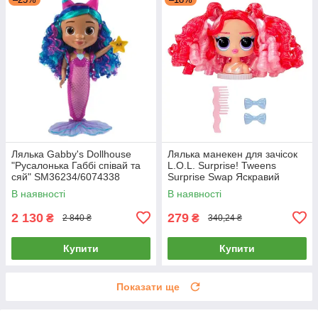
Лялька Gabby's Dollhouse
Лялька манекен для зачісок
"Русалонька Габбі співай та
L.O.L. Surprise! Tweens
сяй" SM36234/6074338
Surprise Swap Яскравий
образ 593522-1
В наявності
В наявності
2 130
279
₴
₴
2 840 ₴
340,24 ₴
Купити
Купити
Показати ще