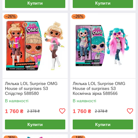
Купити
Купити
–26%
–26%
Лялька LOL Surprise OMG
Лялька LOL Surprise OMG
House of surprises S3
House of surprises S3
Спідстер 588580
Космічна зірка 588566
В наявності
В наявності
1 760
1 760
₴
₴
2 378 ₴
2 378 ₴
Купити
Купити
–25%
–18%