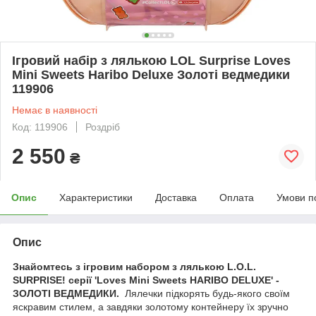
Ігровий набір з лялькою LOL Surprise Loves
Mini Sweets Haribo Deluxe Золоті ведмедики
119906
Немає в наявності
Код: 119906
Роздріб
2 550
₴
Опис
Характеристики
Доставка
Оплата
Умови п
Опис
Знайомтесь з ігровим набором з лялькою L.O.L.
SURPRISE! серії 'Loves Mini Sweets HARIBO DELUXE' -
ЗОЛОТІ ВЕДМЕДИКИ.
Лялечки підкорять будь-якого своїм
яскравим стилем, а завдяки золотому контейнеру їх зручно