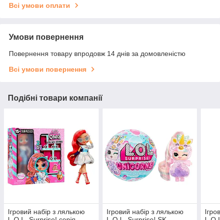
Всі умови оплати
Умови повернення
Повернення товару впродовж 14 днів за домовленістю
Всі умови повернення
Подібні товари компанії
Ігровий набір з лялькою
Ігровий набір з лялькою
Ігро
L.O.L. Surprise! серія
L.O.L. Surprise! SK
L.O.