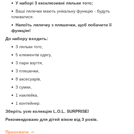
У наборі 3 ексклюзивні ляльки тотс;
Ваші лялечки мають унікальну функцію - будуть
плюватися.
Напоїть лялечку з пляшечки, щоб побачити її
функцію!
До набору входить:
3 ляльки тотс,
5 елементів одягу,
3 пари взуття,
3 пляшечки,
8 аксесуарів,
3 сумки,
1 наклейка,
1 контейнер.
Зберіть усю колекцію L.O.L. SURPRISE!
Рекомендовано для дітей віком від 3 років.
Приховати