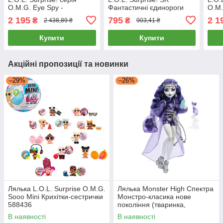
O.M.G. Eye Spy -
Фантастичні єдинороги
O.M.
Шпигунка 542674
121343
Супе
2 195
795
2 1
₴
₴
2 438,89 ₴
903,41 ₴
Купити
Купити
Акційні пропозиції та новинки
–29%
–26%
Лялька L.O.L. Surprise O.M.G.
Лялька Monster High Спектра
Sooo Mini Крихітки-сестрички
Монстро-класика нове
588436
покоління (тваринка,
аксесуари) HXH77
В наявності
В наявності