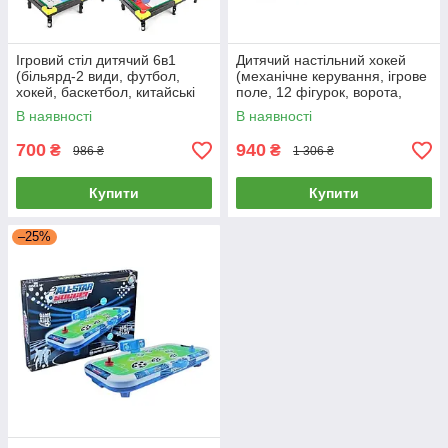
Ігровий стіл дитячий 6в1
Дитячий настільний хокей
(більярд-2 види, футбол,
(механічне керування, ігрове
хокей, баскетбол, китайські
поле, 12 фігурок, ворота,
шашки) 6877
медаль, 2 шайби) 2628
В наявності
В наявності
700
940
₴
₴
986 ₴
1 306 ₴
Купити
Купити
–25%