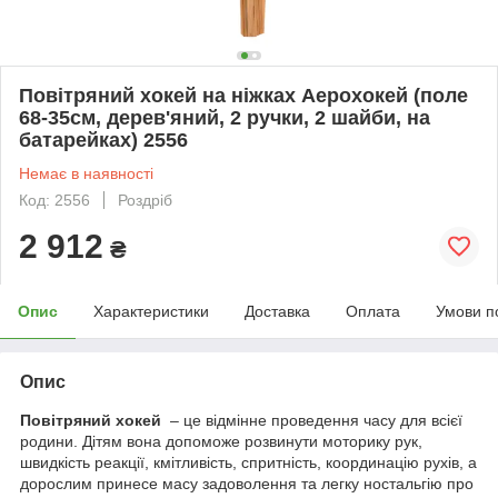
Повітряний хокей на ніжках Аерохокей (поле
68-35см, дерев'яний, 2 ручки, 2 шайби, на
батарейках) 2556
Немає в наявності
Код: 2556
Роздріб
2 912
₴
Опис
Характеристики
Доставка
Оплата
Умови п
Опис
Повітряний хокей
– це відмінне проведення часу для всієї
родини. Дітям вона допоможе розвинути моторику рук,
швидкість реакції, кмітливість, спритність, координацію рухів, а
дорослим принесе масу задоволення та легку ностальгію про