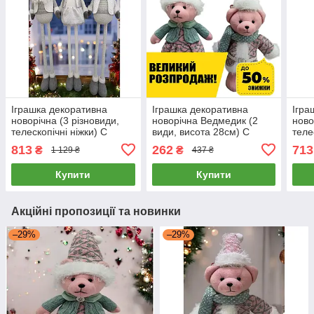
Іграшка декоративна
Іграшка декоративна
Ігра
новорічна (3 різновиди,
новорічна Ведмедик (2
ново
телескопічні ніжки) C
види, висота 28см) C
теле
67876
67884
677
813
262
713
₴
₴
1 129 ₴
437 ₴
Купити
Купити
Акційні пропозиції та новинки
–29%
–29%