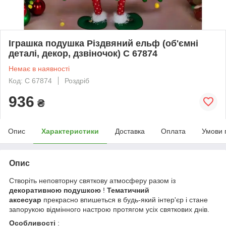
Іграшка подушка Різдвяний ельф (об'ємні
деталі, декор, дзвіночок) C 67874
Немає в наявності
Код: C 67874
Роздріб
936
₴
Опис
Характеристики
Доставка
Оплата
Умови 
Опис
Створіть неповторну святкову атмосферу разом із
декоративною подушкою
!
Тематичний
аксесуар
прекрасно впишеться в будь-який інтер'єр і стане
запорукою відмінного настрою протягом усіх святкових днів.
Особливості
: