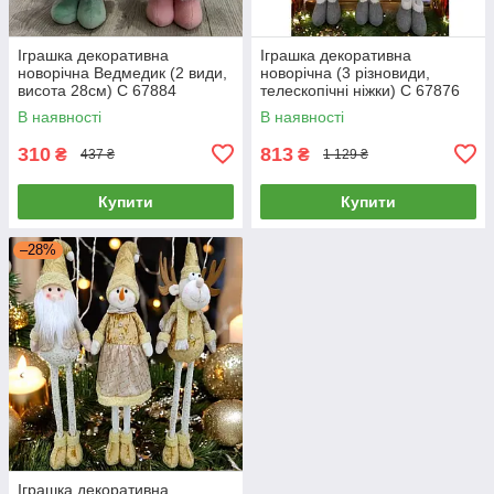
Іграшка декоративна
Іграшка декоративна
новорічна Ведмедик (2 види,
новорічна (3 різновиди,
висота 28см) C 67884
телескопічні ніжки) C 67876
В наявності
В наявності
310
813
₴
₴
437 ₴
1 129 ₴
Купити
Купити
–28%
Іграшка декоративна