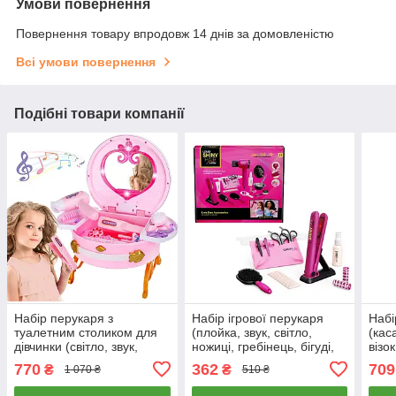
Умови повернення
Повернення товару впродовж 14 днів за домовленістю
Всі умови повернення
Подібні товари компанії
Набір перукаря з
Набір ігрової перукаря
Набі
туалетним столиком для
(плойка, звук, світло,
(кас
дівчинки (світло, звук,
ножиці, гребінець, бігуді,
візок
дзеркало, фен, аксесуари)
сумка, на батарейці)
прод
770
362
709
₴
₴
1 070 ₴
510 ₴
0807-36
626031
995