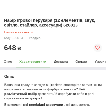
Набір ігрової перукаря (12 елементів, звук,
світло, стайлер, аксесуари) 626013
Немає в наявності
Код: 626013
Роздріб
648
₴
Опис
Характеристики
Доставка
Оплата
Умови 
Опис
Ваша юна красуня завжди з цікавістю спостерігає за тим, як ви
випрямляєте, завиваєте чи фарбуєте волосся? Цей
реалістичний набір
дозволить їй спробувати себе в ролі
справжнього
перукаря
!
В комплекті
всі необхідні аксесуари
, які допоможуть