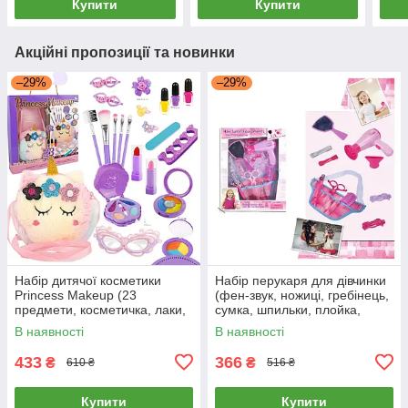
Купити
Купити
Акційні пропозиції та новинки
–29%
–29%
Набір дитячої косметики
Набір перукаря для дівчинки
Princess Makeup (23
(фен-звук, ножиці, гребінець,
предмети, косметичка, лаки,
сумка, шпильки, плойка,
тіні, помади, пензлики,
стрічки) BE2303
В наявності
В наявності
брошка) G541714-SR24109
433
366
₴
₴
610 ₴
516 ₴
Купити
Купити