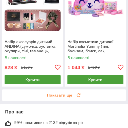
Набір аксесуарів дитячий
Набір косметики дитячої
ANDINA (сумочка, хустинка,
Martinelia Yummy (тіні,
окуляри, тіні, гаманець,
бальзам, блиск, лак,
обруч, помада, сережки,
аксесуари) 12050
В наявності
В наявності
заколка) G560279-S2
828
1 044
₴
₴
1 150 ₴
1 450 ₴
Купити
Купити
Показати ще
Про нас
99% позитивних з 2132 відгуків за рік