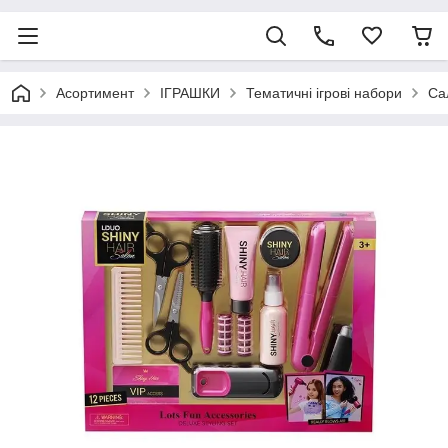
Асортимент
ІГРАШКИ
Тематичні ігрові набори
Са