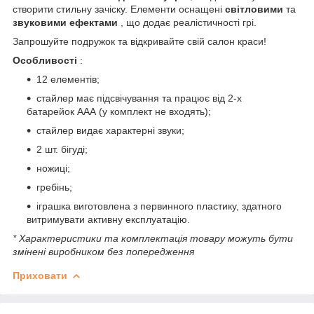
створити стильну зачіску. Елементи оснащені
світловими
та
звуковими ефектами
, що додає реалістичності грі.
Запрошуйте подружок та відкривайте свій салон краси!
Особливості
:
12 елементів;
стайлер має підсвічування та працює від 2-х
батарейок ААА (у комплект не входять);
стайлер видає характерні звуки;
2 шт. бігуді;
ножиці;
гребінь;
іграшка виготовлена з первинного пластику, здатного
витримувати активну експлуатацію.
* Характеристики та комплектація товару можуть бути
змінені виробником без попередження
Приховати