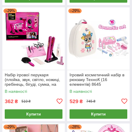
–29%
–29%
Набір ігрової перукаря
Ігровий косметичний набір в
(плойка, звук, світло, ножиці,
рюкзаку ТехноК (16
гребінець, бігуді, сумка, на
елементів) 8645
батарейці) 626031
В наявності
В наявності
362
529
₴
₴
510 ₴
745 ₴
Купити
Купити
–29%
–28%