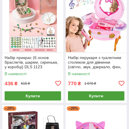
Набір прикрас (6 основ
Набір перукаря з туалетним
браслетів, шарми, скринька,
столиком для дівчинки
у коробці) DLS 1123
(світло, звук, дзеркало, фен,
аксесуари) 0807-36
В наявності
В наявності
436
770
₴
₴
615 ₴
1 070 ₴
Купити
Купити
–28%
–28%