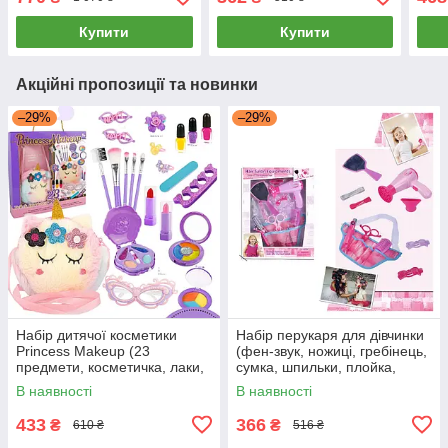
0807-36
626031
Купити
Купити
Акційні пропозиції та новинки
–29%
–29%
Набір дитячої косметики
Набір перукаря для дівчинки
Princess Makeup (23
(фен-звук, ножиці, гребінець,
предмети, косметичка, лаки,
сумка, шпильки, плойка,
тіні, помади, пензлики,
стрічки) BE2303
В наявності
В наявності
брошка) G541714-SR24109
433
366
₴
₴
610 ₴
516 ₴