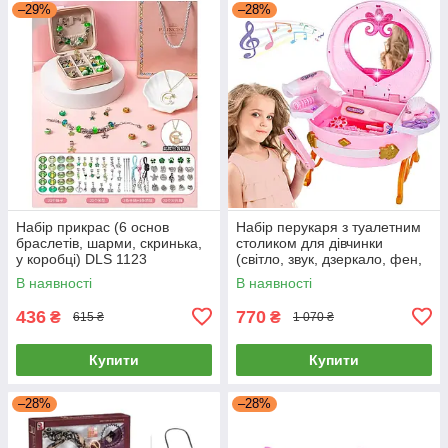
–29%
–28%
Набір прикрас (6 основ
Набір перукаря з туалетним
браслетів, шарми, скринька,
столиком для дівчинки
у коробці) DLS 1123
(світло, звук, дзеркало, фен,
аксесуари) 0807-36
В наявності
В наявності
436
770
₴
₴
615 ₴
1 070 ₴
Купити
Купити
–28%
–28%