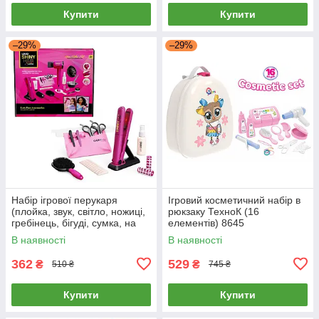
Купити
Купити
–29%
–29%
Набір ігрової перукаря
Ігровий косметичний набір в
(плойка, звук, світло, ножиці,
рюкзаку ТехноК (16
гребінець, бігуді, сумка, на
елементів) 8645
батарейці) 626031
В наявності
В наявності
362
529
₴
₴
510 ₴
745 ₴
Купити
Купити