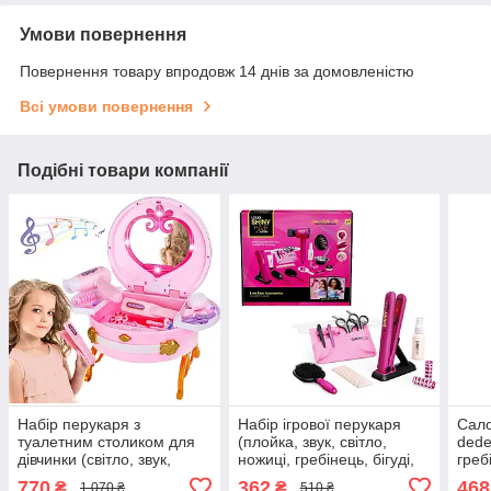
Умови повернення
Повернення товару впродовж 14 днів за домовленістю
Всі умови повернення
Подібні товари компанії
Набір перукаря з
Набір ігрової перукаря
Сало
туалетним столиком для
(плойка, звук, світло,
dede
дівчинки (світло, звук,
ножиці, гребінець, бігуді,
греб
дзеркало, фен, аксесуари)
сумка, на батарейці)
аксе
770
362
468
₴
₴
1 070 ₴
510 ₴