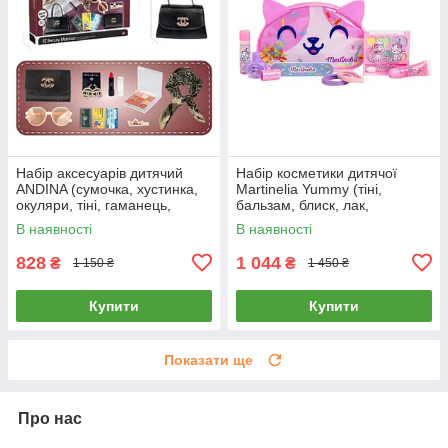
Набір аксесуарів дитячий
Набір косметики дитячої
ANDINA (сумочка, хустинка,
Martinelia Yummy (тіні,
окуляри, тіні, гаманець,
бальзам, блиск, лак,
обруч, помада, сережки,
аксесуари) 12050
В наявності
В наявності
заколка) G560279-S2
828
1 044
₴
₴
1 150 ₴
1 450 ₴
Купити
Купити
Показати ще
Про нас