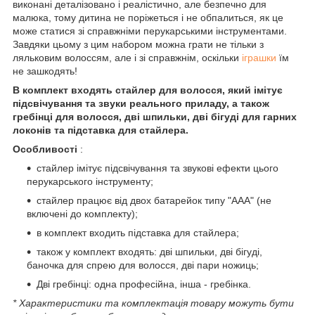
виконані деталізовано і реалістично, але безпечно для
малюка, тому дитина не поріжеться і не обпалиться, як це
може статися зі справжніми перукарськими інструментами.
Завдяки цьому з цим набором можна грати не тільки з
ляльковим волоссям, але і зі справжнім, оскільки
іграшки
їм
не зашкодять!
В комплект входять стайлер для волосся, який імітує
підсвічування та звуки реального приладу, а також
гребінці для волосся, дві шпильки, дві бігуді для гарних
локонів та підставка для стайлера.
Особливості
:
стайлер імітує підсвічування та звукові ефекти цього
перукарського інструменту;
стайлер працює від двох батарейок типу "AAA" (не
включені до комплекту);
в комплект входить підставка для стайлера;
також у комплект входять: дві шпильки, дві бігуді,
баночка для спрею для волосся, дві пари ножиць;
Дві гребінці: одна професійна, інша - гребінка.
* Характеристики та комплектація товару можуть бути