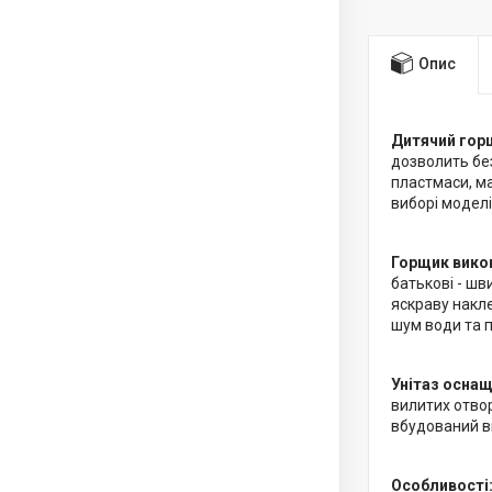
Опис
Дитячий горщ
дозволить бе
пластмаси, ма
виборі модел
Горщик викон
батькові - ш
яскраву накле
шум води та п
Унітаз оснащ
вилитих отвор
вбудований в
Особливості