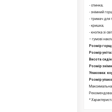
- спинка;
- знімний гор
- тримач для 
- кришка;
- кнопка зі с
– гумові накл
Розмір горщ
Розмір уніта
Висота сидінн
Розмір знімн
Упаковка: ко
Розмір упако
Максимальна в
Рекомендовани
* Характерист