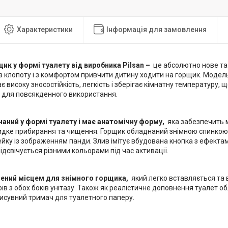
Характеристики
Інформація для замовлення
ик у формі туалету від виробника Pilsan –
це абсолютно нове та 
з клопоту і з комфортом привчити дитину ходити на горщик. Модел
є високу зносостійкість, легкість і зберігає кімнатну температуру,
і для повсякденного використання.
аний у формі туалету і має анатомічну форму,
яка забезпечить м
видке прибирання та чищення. Горщик обладнаний знімною спинкою,
йку із зображенням панди. Злив імітує вбудована кнопка з ефекта
ідсвічується різними кольорами під час активації.
ений місцем для знімного горщика,
який легко вставляється та 
ів з обох боків унітазу. Також як реалістичне доповнення туалет 
исувний тримач для туалетного паперу.
: