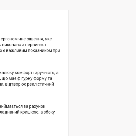
ергономічне рішення, яке
ь виконана з первинної
 що є важливим показником при
алюку комфорт і зручність, а
 що має фігурну форму та
ми, відтворює реалістичний
виймається за рахунок
обладнаний кришкою, а збоку