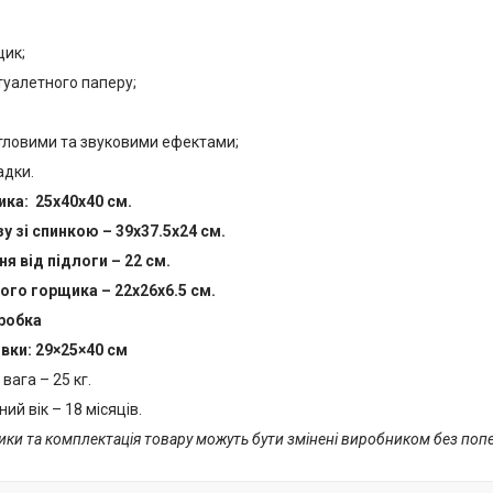
щик;
туалетного паперу;
вітловими та звуковими ефектами;
адки.
ика:
25х40х40 см.
зу зі спинкою – 39х37.5х24 см.
я від підлоги – 22 см.
ого горщика – 22х26х6.5 см.
робка
вки: 29×25×40 см
ага – 25 кг.
й вік – 18 місяців.
ики та комплектація товару можуть бути змінені виробником без по