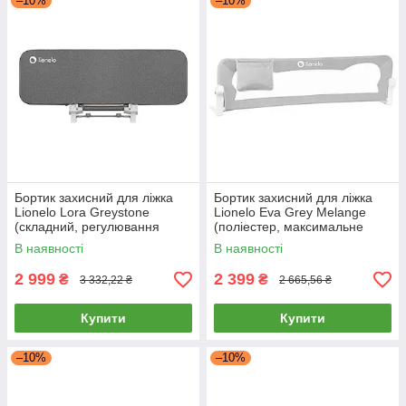
–10%
–10%
Бортик захисний для ліжка
Бортик захисний для ліжка
Lionelo Lora Greystone
Lionelo Eva Grey Melange
(складний, регулювання
(поліестер, максимальне
бортика) Сірий
навантаження 27кг) Сірий
В наявності
В наявності
2 999
2 399
₴
₴
3 332,22 ₴
2 665,56 ₴
Купити
Купити
–10%
–10%