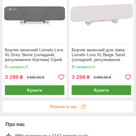
Бортик захисний Lionelo Lora
Бортик захисний для ліжка
XL Grey Stone (складний,
Lionelo Lora XL Beige Sand
регулювання бортика) Сірий
(складний, регулювання
бортика) Бежевий
В наявності
В наявності
3 299
3 299
₴
₴
3 665,56 ₴
3 665,56 ₴
Купити
Купити
Показати ще
Про нас
99% позитивних з 2142 відгуків за рік