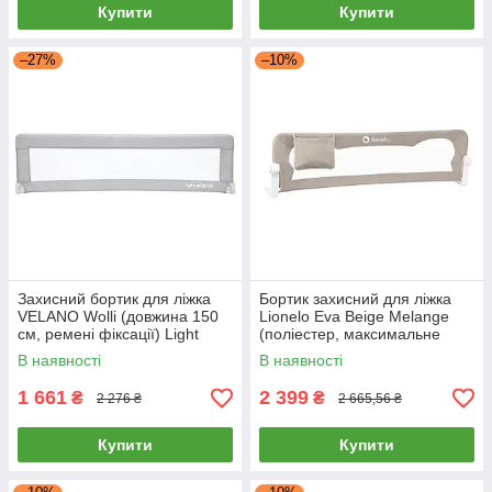
Купити
Купити
–27%
–10%
Захисний бортик для ліжка
Бортик захисний для ліжка
VELANO Wolli (довжина 150
Lionelo Eva Beige Melange
см, ремені фіксації) Light
(поліестер, максимальне
grey Сірий
навантаження 27кг) Бежевий
В наявності
В наявності
1 661
2 399
₴
₴
2 276 ₴
2 665,56 ₴
Купити
Купити