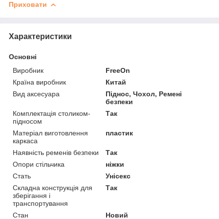
Приховати
Характеристики
Основні
Виробник
FreeOn
Країна виробник
Китай
Вид аксесуара
Піднос, Чохол, Ремені
безпеки
Комплектація столиком-
Так
підносом
Матеріал виготовлення
пластик
каркаса
Наявність ременів безпеки
Так
Опори стільчика
ніжки
Стать
Унісекс
Складна конструкція для
Так
зберігання і
транспортування
Стан
Новий