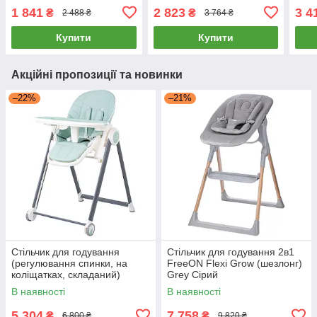
дитячий стілець, чохол з
чохол з екошкіри, кошик
фікс
1 841
2 823
3 4
₴
₴
2 488 ₴
3 764 ₴
екошкіри) Grey Сірий
для іграшок) Pink Рожевий
екош
Купити
Купити
Акційні пропозиції та новинки
–22%
–21%
Стільчик для годування
Стільчик для годування 2в1
(регулювання спинки, на
FreeON Flexi Grow (шезлонг)
коліщатках, складаний)
Grey Сірий
FreeON SVEN Mint 31306
В наявності
В наявності
М'ятний
5 304
7 758
₴
₴
6 800 ₴
9 820 ₴