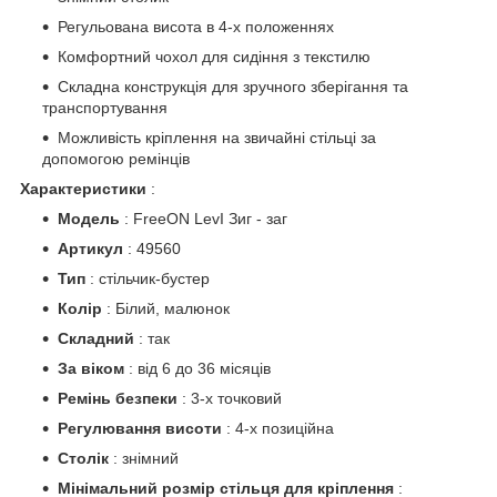
Регульована висота в 4-х положеннях
Комфортний чохол для сидіння з текстилю
Складна конструкція для зручного зберігання та
транспортування
Можливість кріплення на звичайні стільці за
допомогою ремінців
Характеристики
:
Модель
: FreeON LevI Зиг - заг
Артикул
: 49560
Тип
: стільчик-бустер
Колір
: Білий, малюнок
Складний
: так
За віком
: від 6 до 36 місяців
Ремінь безпеки
: 3-х точковий
Регулювання висоти
: 4-х позиційна
Столік
: знімний
Мінімальний розмір стільця для кріплення
: