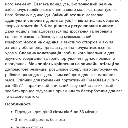
його елементі. Безпека понад усе,
3-х точковий ремінь
забезпечує надійне кріплення вашого малюка, гарантуючи
його безпеку під час їди.
Знімний столик
дозволяє
адаптувати стільчик під різні ситуації – від затишних обідів до
творчих моментів. З
4-ма рівнями регулювання висоти
,
дана модель підлаштовується під зростання та переваги
вашого малюка, забезпечуючи максимальний
комфорт.
Чохол на сидіння
з текстилю створює м'яку та
затишну обстановку, де ваша дитина почуватиметься як
удома.
Складна конструкція
робить його ідеальним для
зручного зберігання та транспортування під час поїздок та
прогулянок.
Можливість кріплення на звичайні стільці за
допомогою ремінців
розширює сферу його застосування,
роблячи цю модель ідеальним вибором для різноманітних
умов. Стільчик для годування портативний FreeON LevI Зиг -
заг 49577 – практичний, стильний і зручний стільчик, який
зробить процес годування приємним та безтурботним для вас
та вашого малюка!
Особливості
:
Підходить для дітей віком від 6 до 36 місяців
3-точковий ремінь безпеки
Знімний столик