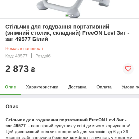
Стільчик для годування портативний
(знімний столик, складний) FreeON LevI Зиг -
заг 49577 Білий
Немає в наявності
Код: 49577
Роздріб
2 873
₴
Опис
Характеристики
Доставка
Оплата
Умови п
Опис
Стільчик для годування портативний FreeON LevI Зиг -
заг 49577
- ваш вірний супутник у світі дитячого харчування!
Цей дивовижний стільчик створений для малюків від 6 до 36
місяців, забезпечуючи безпеку, комфорт і зручність у кожному