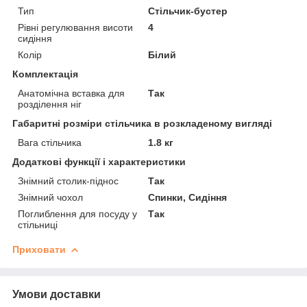
Тип
Стільчик-бустер
Рівні регулювання висоти
4
сидіння
Колір
Білий
Комплектація
Анатомічна вставка для
Так
розділення ніг
Габаритні розміри стільчика в розкладеному вигляді
Вага стільчика
1.8 кг
Додаткові функції і характеристики
Знімний столик-піднос
Так
Знімний чохол
Спинки, Сидіння
Поглиблення для посуду у
Так
стільниці
Приховати
Умови доставки