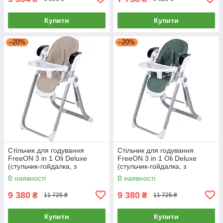
Купити
Купити
–20%
–20%
Стільчик для годування
Стільчик для годування
FreeON 3 in 1 Oli Deluxe
FreeON 3 in 1 Oli Deluxe
(стульчик-гойдалка, з
(стульчик-гойдалка, з
музикою, пульт управління)
музикою, пульт управління)
В наявності
В наявності
Бежевий
Зелений
9 380
9 380
₴
₴
11 725 ₴
11 725 ₴
Купити
Купити