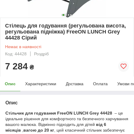
Стілець для годування (регульована висота,
регульована підніжка) FreeON LUNCH Grey
44428 Сірий
Немає в наявності
Код: 44428
Роздріб
7 284
₴
Опис
Характеристики
Доставка
Оплата
Умови п
Опис
Стільчик для годування FreeON LUNCH Grey 44428
– це
ідеальне рішення для комфортного та безпечного харчування
вашого малюка. Відмінно підходить для дітей
від 6
місяців
,
вагою до 20 кг
, цей класичний стільчик забезпечує