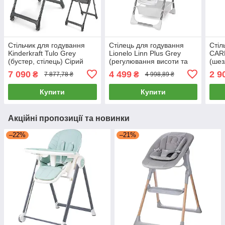
Стільчик для годування
Стілець для годування
Стіл
Kinderkraft Tulo Grey
Lionelo Linn Plus Grey
CAR
(бустер, стілець) Сірий
(регулювання висоти та
(шез
спинки, складаний) Сірий
висо
7 090
4 499
2 9
₴
₴
7 877,78 ₴
4 998,89 ₴
Grey
Купити
Купити
Акційні пропозиції та новинки
–22%
–21%