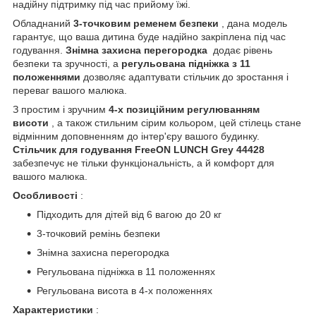
надійну підтримку під час прийому їжі.
Обладнаний
3-точковим ременем безпеки
, дана модель
гарантує, що ваша дитина буде надійно закріплена під час
годування.
Знімна захисна перегородка
додає рівень
безпеки та зручності, а
регульована підніжка з 11
положеннями
дозволяє адаптувати стільчик до зростання і
переваг вашого малюка.
З простим і зручним
4-х позиційним регулюванням
висоти
, а також стильним сірим кольором, цей стілець стане
відмінним доповненням до інтер'єру вашого будинку.
Стільчик для годування FreeON LUNCH Grey 44428
забезпечує не тільки функціональність, а й комфорт для
вашого малюка.
Особливості
:
Підходить для дітей від 6 вагою до 20 кг
3-точковий ремінь безпеки
Знімна захисна перегородка
Регульована підніжка в 11 положеннях
Регульована висота в 4-х положеннях
Характеристики
: