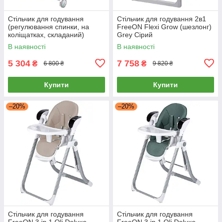
Стільчик для годування
Стільчик для годування 2в1
(регулювання спинки, на
FreeON Flexi Grow (шезлонг)
коліщатках, складаний)
Grey Сірий
FreeON SVEN Mint 31306
В наявності
В наявності
М'ятний
5 304
7 758
₴
₴
6 800 ₴
9 820 ₴
Купити
Купити
–20%
–20%
Стільчик для годування
Стільчик для годування
FreeON 3 in 1 Oli Deluxe
FreeON 3 in 1 Oli Deluxe