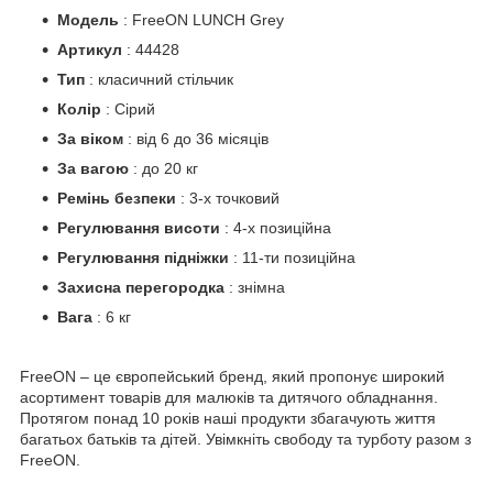
Модель
: FreeON LUNCH Grey
Артикул
: 44428
Тип
: класичний стільчик
Колір
: Сірий
За віком
: від 6 до 36 місяців
За вагою
: до 20 кг
Ремінь безпеки
: 3-х точковий
Регулювання висоти
: 4-х позиційна
Регулювання підніжки
: 11-ти позиційна
Захисна перегородка
: знімна
Вага
: 6 кг
FreeON – це європейський бренд, який пропонує широкий
асортимент товарів для малюків та дитячого обладнання.
Протягом понад 10 років наші продукти збагачують життя
багатьох батьків та дітей. Увімкніть свободу та турботу разом з
FreeON.