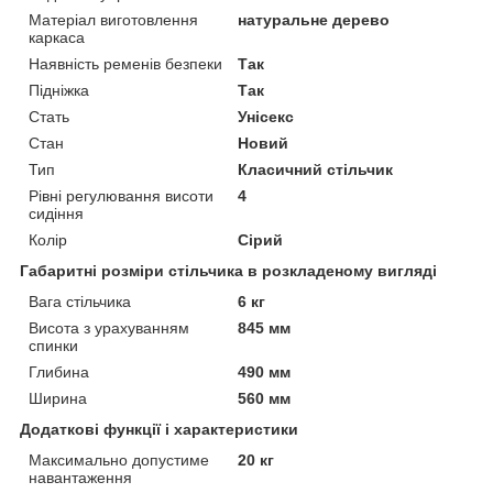
Матеріал виготовлення
натуральне дерево
каркаса
Наявність ременів безпеки
Так
Підніжка
Так
Стать
Унісекс
Стан
Новий
Тип
Класичний стільчик
Рівні регулювання висоти
4
сидіння
Колір
Сірий
Габаритні розміри стільчика в розкладеному вигляді
Вага стільчика
6 кг
Висота з урахуванням
845 мм
спинки
Глибина
490 мм
Ширина
560 мм
Додаткові функції і характеристики
Максимально допустиме
20 кг
навантаження