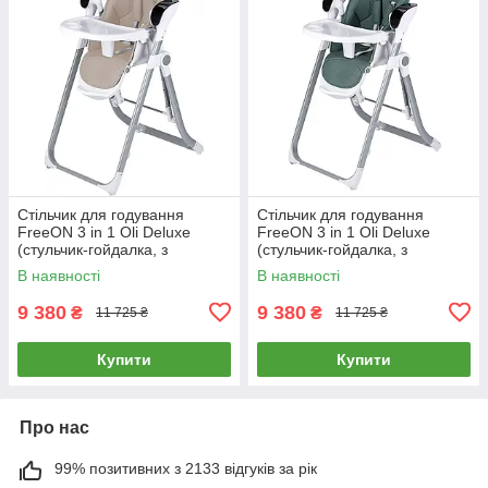
Стільчик для годування
Стільчик для годування
FreeON 3 in 1 Oli Deluxe
FreeON 3 in 1 Oli Deluxe
(стульчик-гойдалка, з
(стульчик-гойдалка, з
музикою, пульт управління)
музикою, пульт управління)
В наявності
В наявності
Бежевий
Зелений
9 380
9 380
₴
₴
11 725 ₴
11 725 ₴
Купити
Купити
Про нас
99% позитивних з 2133 відгуків за рік