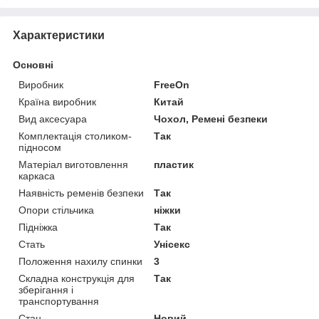
Характеристики
Основні
Виробник
FreeOn
Країна виробник
Китай
Вид аксесуара
Чохол, Ремені безпеки
Комплектація столиком-
Так
підносом
Матеріал виготовлення
пластик
каркаса
Наявність ременів безпеки
Так
Опори стільчика
ніжки
Підніжка
Так
Стать
Унісекс
Положення нахилу спинки
3
Складна конструкція для
Так
зберігання і
транспортування
Стан
Новий