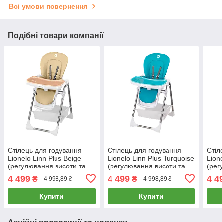
Всі умови повернення
Подібні товари компанії
Стілець для годування
Стілець для годування
Стіл
Lionelo Linn Plus Beige
Lionelo Linn Plus Turquoise
Lion
(регулювання висоти та
(регулювання висоти та
(рег
спинки, складаний)
спинки, складаний)
спин
4 499
4 499
4 4
₴
₴
4 998,89 ₴
4 998,89 ₴
Бежевий
Блакитний
Купити
Купити