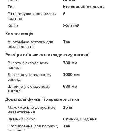
Тип
Класичний стільчик
Рівні регулювання висоти
6
сидіння
Колір
Жовтий
Комплектація
Анатомічна вставка для
Так
розділення ніг
Розміри стільчика в складеному вигляді
Висота в складеному
730 мм
вигляді
Довжина у складеному
1000 мм
вигляді
Ширина у складеному
639 мм
вигляді
Додаткові функції і характеристики
Максимально допустиме
15 кг
навантаження
Знімний чохол
Спинки, Сидіння
Поглиблення для посуду у
Так
стільниці