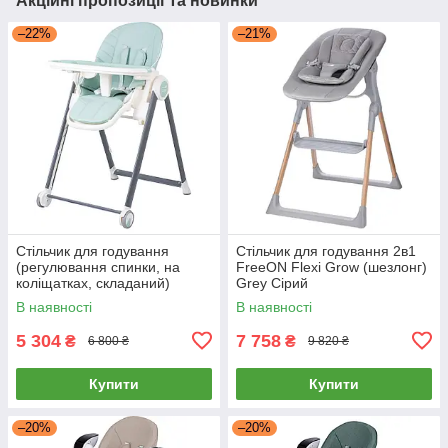
Акційні пропозиції та новинки
–22%
–21%
Стільчик для годування
Стільчик для годування 2в1
(регулювання спинки, на
FreeON Flexi Grow (шезлонг)
коліщатках, складаний)
Grey Сірий
FreeON SVEN Mint 31306
В наявності
В наявності
М'ятний
5 304
7 758
₴
₴
6 800 ₴
9 820 ₴
Купити
Купити
–20%
–20%