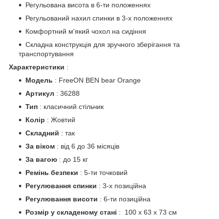
Регульована висота в 6-ти положеннях
Регульований нахил спинки в 3-х положеннях
Комфортний м'який чохол на сидіння
Складна конструкція для зручного зберігання та
транспортування
Характеристики
:
Модель
: FreeON BEN bear Orange
Артикул
: 36288
Тип
: класичний стільчик
Колір
: Жовтий
Складний
: так
За віком
: від 6 до 36 місяців
За вагою
: до 15 кг
Ремінь безпеки
: 5-ти точковий
Регулювання спинки
: 3-х позиційна
Регулювання висоти
: 6-ти позиційна
Розмір у складеному стані
:
100 х 63 х 73 см