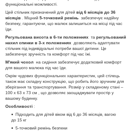
функціональні можливості.
Цей стільчик призначений для дітей
від 6 місяців до 36
місяців
. Міцний
5-точковий ремінь
забезпечує надійну
безпеку, гарантуючи, що малюк залишиться на місці під час
їди.
Регульована висота в 6-ти положеннях
та
регульований
нахил спинки в 3-х положеннях
дозволяють адаптувати
стільчик під індивідуальні потреби вашої дитини. Це
забезпечує зручність та комфорт під час їжі.
М'який чохол
на сидіння забезпечує додатковий комфорт
для вашого малюка під час їди.
Окрім чудових функціональних характеристик, цей стілець
також має складну конструкцію, що робить його зручним для
зберігання та транспортування. Розмір у складеному стані –
100 х 63 х 73 см , що дозволяє заощаджувати простір у
вашому будинку.
Особливості
:
Підходить для дітей віком від 6 до 36 місяців, вагою
до 15 кг
5-точковий ремінь безпеки