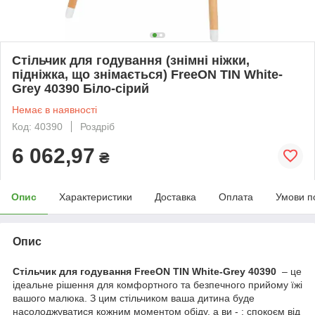
Стільчик для годування (знімні ніжки,
підніжка, що знімається) FreeON TIN White-
Grey 40390 Біло-сірий
Немає в наявності
Код: 40390
Роздріб
6 062,97
₴
Опис
Характеристики
Доставка
Оплата
Умови п
Опис
Стільчик для годування FreeON TIN White-Grey 40390
– це
ідеальне рішення для комфортного та безпечного прийому їжі
вашого малюка. З цим стільчиком ваша дитина буде
насолоджуватися кожним моментом обіду, а ви - ; спокоєм від