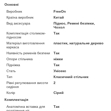
Основні
Виробник
FreeOn
Країна виробник
Китай
Вид аксесуара
Піднос, Ремені безпеки,
Чохол
Комплектація столиком-
Так
підносом
Матеріал виготовлення
пластик, натуральне дерево
каркаса
Наявність ременів безпеки
Так
Опори стільчика
ніжки
Підніжка
Так
Стать
Унісекс
Тип
Класичний стільчик
Рівні регулювання висоти
2
сидіння
Колір
Сірий
Комплектація
Анатомічна вставка для
Так
розділення ніг