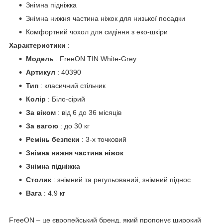
Знімна підніжка
Знімна нижня частина ніжок для низької посадки
Комфортний чохол для сидіння з еко-шкіри
Характеристики
:
Модель
: FreeON TIN White-Grey
Артикул
: 40390
Тип
: класичний стільчик
Колір
: Біло-сірий
За віком
: від 6 до 36 місяців
За вагою
: до 30 кг
Ремінь безпеки
: 3-х точковий
Знімна нижня частина ніжок
Знімна підніжка
Столик
: знімний та регульований, знімний піднос
Вага
: 4.9 кг
FreeON – це європейський бренд, який пропонує широкий