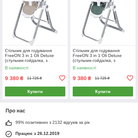
Стільчик для годування
Стільчик для годування
FreeON 3 in 1 Oli Deluxe
FreeON 3 in 1 Oli Deluxe
(стульчик-гойдалка, з
(стульчик-гойдалка, з
музикою, пульт управління)
музикою, пульт управління)
В наявності
В наявності
Бежевий
Зелений
9 380
9 380
₴
₴
11 725 ₴
11 725 ₴
Купити
Купити
Про нас
99% позитивних з 2132 відгуків за рік
Працює з 26.12.2019