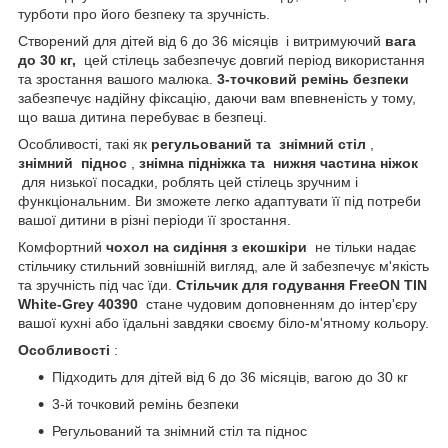
турботи про його безпеку та зручність.
Створений для дітей від 6 до 36 місяців і витримуючий
вага
до 30 кг,
цей стілець забезпечує довгий період використання
та зростання вашого малюка.
3-точковий ремінь безпеки
забезпечує надійну фіксацію, даючи вам впевненість у тому,
що ваша дитина перебуває в безпеці.
Особливості, такі як
регульований та
знімний стіл
,
знімний
піднос
,
знімна підніжка та
нижня частина ніжок
для низької посадки, роблять цей стілець зручним і
функціональним. Ви зможете легко адаптувати її під потреби
вашої дитини в різні періоди її зростання.
Комфортний
чохол на сидіння з екошкіри
не тільки надає
стільчику стильний зовнішній вигляд, але й забезпечує м'якість
та зручність під час їди.
Стільчик для годування FreeON TIN
White-Grey 40390
стане чудовим доповненням до інтер'єру
вашої кухні або їдальні завдяки своєму біло-м'ятному кольору.
Особливості
:
Підходить для дітей від 6 до 36 місяців, вагою до 30 кг
3-й точковий ремінь безпеки
Регульований та знімний стіл та піднос