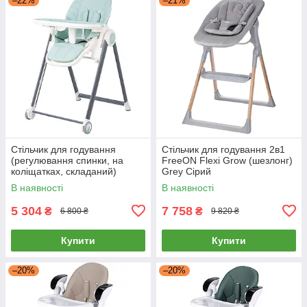
–22%
–21%
Стільчик для годування
Стільчик для годування 2в1
(регулювання спинки, на
FreeON Flexi Grow (шезлонг)
коліщатках, складаний)
Grey Сірий
FreeON SVEN Mint 31306
В наявності
В наявності
М'ятний
5 304
7 758
₴
₴
6 800 ₴
9 820 ₴
Купити
Купити
–20%
–20%