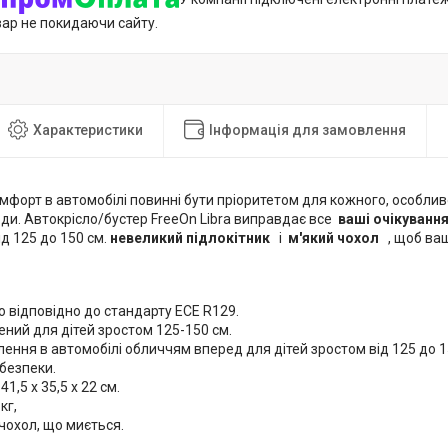
вар не покидаючи сайту.
Характеристики
Інформація для замовлення
мфорт в автомобілі повинні бути пріоритетом для кожного, особли
ди. Автокрісло/бустер FreeOn Libra виправдає все
ваші очікуванн
д 125 до 150 см.
невеликий підлокітник
і
м'який чохол
, щоб ваш
 відповідно до стандарту ECE R129.
ний для дітей зростом 125-150 см.
ення в автомобілі обличчям вперед для дітей зростом від 125 до 
безпеки.
41,5 х 35,5 х 22 см.
кг,
чохол, що миється.