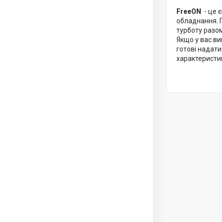
FreeON
- це 
обладнання. П
турботу разом
Якщо у вас в
готові надати
характеристи