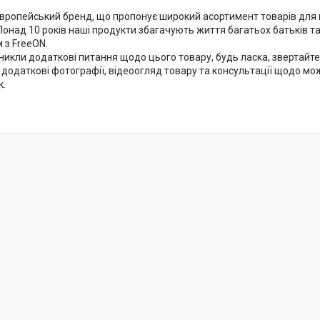
європейський бренд, що пропонує широкий асортимент товарів для 
онад 10 років наші продукти збагачують життя багатьох батьків та 
 з FreeON.
иникли додаткові питання щодо цього товару, будь ласка, звертай
 додаткові фотографії, відеоогляд товару та консультації щодо мо
к.