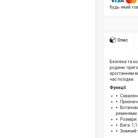
будь-який то
Опис
Безпека та ко
родини. приго
зростанням ві
час поїздки.
Функції:
Схвалено
Призначе
Встановл
ременями 
Розміри: 
Вага: 1,1 
Знімний 