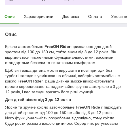
Опис
Характеристики
Доставка
Оплата
Умови п
Опис
Крісло автомобільне
FreeON Rider
призначене для дітей
зростом від 100 до 150 см, тобто віком від 3 до 12 років. Він
відрізняється численними функціональностями, високими
стандартами безпеки та винятковим комфортом.
Щоб ви і ваша дитина могли вирушати в нові пригоди без
турбот і завжди з усмішкою на обличчі, виберіть автомобільне
крісло FreeON Rider. Ваша дитина зможе використовувати
просто спроектоване та надзвичайно зручне автокрісло з 3 до
12 років, і вас завжди вразять його різні функції.
Для дітей віком від 3 до 12 років
Якісне та зручне крісло автомобільне
FreeON Ride
r підходить
для дітей зростом від 100 до 150 см або від 3 до 12 років.
Його функціональність розроблена відповідно, тому крісло
буде рости разом з вашою дитиною. Серед них регульована