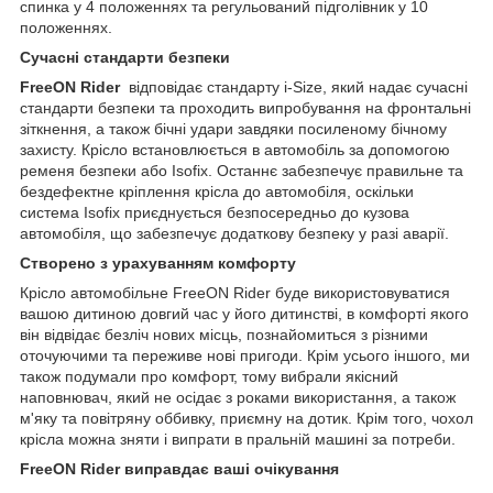
спинка у 4 положеннях та регульований підголівник у 10
положеннях.
Сучасні стандарти безпеки
FreeON Rider
відповідає стандарту i-Size, який надає сучасні
стандарти безпеки та проходить випробування на фронтальні
зіткнення, а також бічні удари завдяки посиленому бічному
захисту. Крісло встановлюється в автомобіль за допомогою
ременя безпеки або Isofix. Останнє забезпечує правильне та
бездефектне кріплення крісла до автомобіля, оскільки
система Isofix приєднується безпосередньо до кузова
автомобіля, що забезпечує додаткову безпеку у разі аварії.
Створено з урахуванням комфорту
Крісло автомобільне FreeON Rider буде використовуватися
вашою дитиною довгий час у його дитинстві, в комфорті якого
він відвідає безліч нових місць, познайомиться з різними
оточуючими та переживе нові пригоди. Крім усього іншого, ми
також подумали про комфорт, тому вибрали якісний
наповнювач, який не осідає з роками використання, а також
м'яку та повітряну оббивку, приємну на дотик. Крім того, чохол
крісла можна зняти і випрати в пральній машині за потреби.
FreeON Rider виправдає ваші очікування