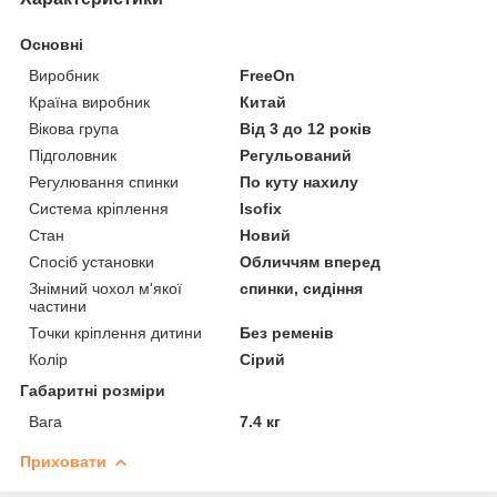
Основні
Виробник
FreeOn
Країна виробник
Китай
Вікова група
Від 3 до 12 років
Підголовник
Регульований
Регулювання спинки
По куту нахилу
Система кріплення
Isofix
Стан
Новий
Спосіб установки
Обличчям вперед
Знімний чохол м'якої
спинки, сидіння
частини
Точки кріплення дитини
Без ременів
Колір
Сірий
Габаритні розміри
Вага
7.4 кг
Приховати