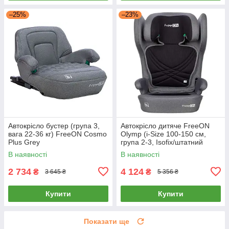
–25%
–23%
Автокрісло бустер (група 3,
Автокрісло дитяче FreeON
вага 22-36 кг) FreeON Cosmo
Olymp (i-Size 100-150 см,
Plus Grey
група 2-3, Isofix/штатний
ремінь) Grey Сіре
В наявності
В наявності
2 734
4 124
₴
₴
3 645 ₴
5 356 ₴
Купити
Купити
Показати ще