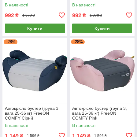
В наявності
В наявності
992
992
₴
₴
1 378 ₴
1 378 ₴
Купити
Купити
–28%
–28%
Автокрісло бустер (група 3,
Автокрісло бустер (група 3,
вага 25-36 кг) FreeON
вага 25-36 кг) FreeON
COMFY Сірий
COMFY Pink
В наявності
В наявності
1 149
1 149
₴
₴
1 596 ₴
1 596 ₴