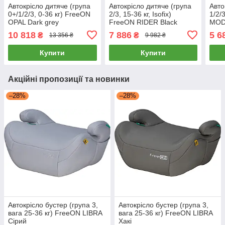
Автокрісло дитяче (група
Автокрісло дитяче (група
Авто
0+/1/2/3, 0-36 кг) FreeON
2/3, 15-36 кг, Isofix)
1/2/
OPAL Dark grey
FreeON RIDER Black
MOD
10 818
7 886
5 6
₴
₴
13 356 ₴
9 982 ₴
Купити
Купити
Акційні пропозиції та новинки
–28%
–28%
Автокрісло бустер (група 3,
Автокрісло бустер (група 3,
вага 25-36 кг) FreeON LIBRA
вага 25-36 кг) FreeON LIBRA
Сірий
Хакі