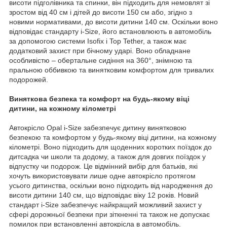
висоти підголівника та спинки, він підходить для немовлят зі
зростом від 40 см і дітей до висоти 150 см або, згідно з
новими нормативами, до висоти дитини 140 см. Оскільки воно
відповідає стандарту i-Size, його встановлюють в автомобіль
за допомогою системи Isofix і Top Tether, а також має
додатковий захист при бічному ударі. Воно обладнане
особливістю – обертальне сидіння на 360°, знімною та
пральною оббивкою та винятковим комфортом для тривалих
подорожей.
Виняткова безпека та комфорт на будь-якому віці
дитини, на кожному кілометрі
Автокрісло Opal i-Size забезпечує дитину винятковою
безпекою та комфортом у будь-якому віці дитини, на кожному
кілометрі. Воно підходить для щоденних коротких поїздок до
дитсадка чи школи та додому, а також для довгих поїздок у
відпустку чи подорож. Це відмінний вибір для батьків, які
хочуть використовувати лише одне автокрісло протягом
усього дитинства, оскільки воно підходить від народження до
висоти дитини 140 см, що відповідає віку 12 років. Новий
стандарт i-Size забезпечує найкращий можливий захист у
сфері дорожньої безпеки при зіткненні та також не допускає
помилок при встановленні автокрісла в автомобіль.