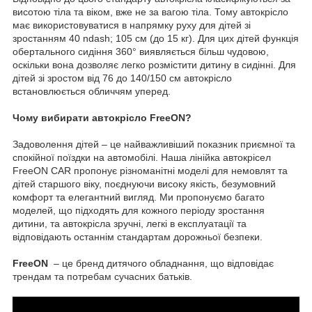
висотою тіла та віком, вже не за вагою тіла. Тому автокрісло
має використовуватися в напрямку руху для дітей зі
зростанням 40 ndash; 105 см (до 15 кг). Для цих дітей функція
обертального сидіння 360° виявляється більш чудовою,
оскільки вона дозволяє легко розмістити дитину в сидінні. Для
дітей зі зростом від 76 до 140/150 см автокрісло
встановлюється обличчям уперед.
Чому вибирати автокрісло FreeON?
Задоволення дітей – це найважливіший показник приємної та
спокійної поїздки на автомобілі. Наша лінійка автокрісел
FreeON CAR пропонує різноманітні моделі для немовлят та
дітей старшого віку, поєднуючи високу якість, безумовний
комфорт та елегантний вигляд. Ми пропонуємо багато
моделей, що підходять для кожного періоду зростання
дитини, та автокрісла зручні, легкі в експлуатації та
відповідають останнім стандартам дорожньої безпеки.
FreeON
– це бренд дитячого обладнання, що відповідає
трендам та потребам сучасних батьків.