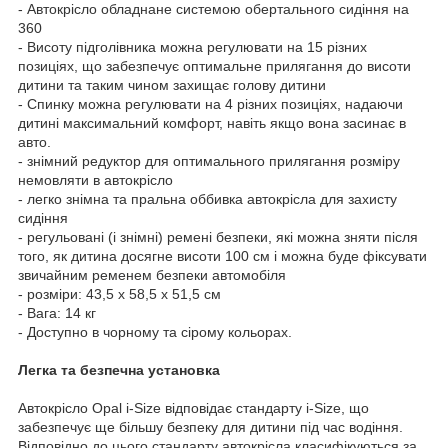
- Автокрісло обладнане системою обертального сидіння на
360
- Висоту підголівника можна регулювати на 15 різних
позиціях, що забезпечує оптимальне прилягання до висоти
дитини та таким чином захищає голову дитини
- Спинку можна регулювати на 4 різних позиціях, надаючи
дитині максимальний комфорт, навіть якщо вона засинає в
авто.
- знімний редуктор для оптимального прилягання розміру
немовляти в автокрісло
- легко знімна та пральна оббивка автокрісла для захисту
сидіння
- регульовані (і знімні) ремені безпеки, які можна зняти після
того, як дитина досягне висоти 100 см і можна буде фіксувати
звичайним ременем безпеки автомобіля
- розміри: 43,5 x 58,5 x 51,5 см
- Вага: 14 кг
- Доступно в чорному та сірому кольорах.
Легка та безпечна установка
Автокрісло Opal i-Size відповідає стандарту i-Size, що
забезпечує ще більшу безпеку для дитини під час водіння.
Відповідно до цього стандарту автокрісла класифікуються за