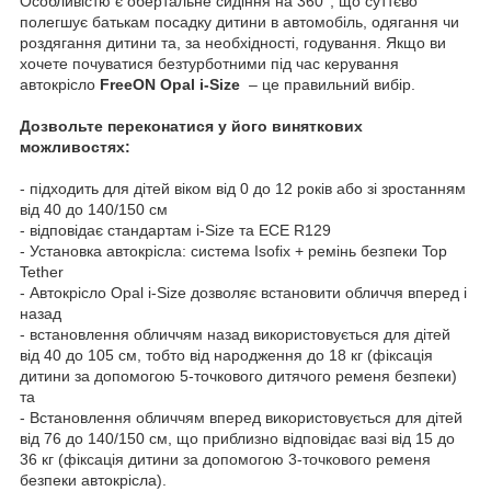
Особливістю є обертальне сидіння на 360°, що суттєво
полегшує батькам посадку дитини в автомобіль, одягання чи
роздягання дитини та, за необхідності, годування. Якщо ви
хочете почуватися безтурботними під час керування
автокрісло
FreeON Opal i-Size
– це правильний вибір.
Дозвольте переконатися у його виняткових
можливостях:
- підходить для дітей віком від 0 до 12 років або зі зростанням
від 40 до 140/150 см
- відповідає стандартам i-Size та ECE R129
- Установка автокрісла: система Isofix + ремінь безпеки Top
Tether
- Автокрісло Opal i-Size дозволяє встановити обличчя вперед і
назад
- встановлення обличчям назад використовується для дітей
від 40 до 105 см, тобто від народження до 18 кг (фіксація
дитини за допомогою 5-точкового дитячого ременя безпеки)
та
- Встановлення обличчям вперед використовується для дітей
від 76 до 140/150 см, що приблизно відповідає вазі від 15 до
36 кг (фіксація дитини за допомогою 3-точкового ременя
безпеки автокрісла).