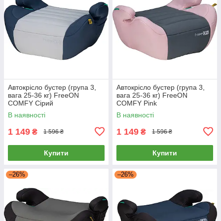
Автокрісло бустер (група 3,
Автокрісло бустер (група 3,
вага 25-36 кг) FreeON
вага 25-36 кг) FreeON
COMFY Сірий
COMFY Pink
В наявності
В наявності
1 149
1 149
₴
₴
1 596 ₴
1 596 ₴
Купити
Купити
–26%
–26%