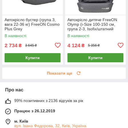
Автокрісло бустер (група 3,
Автокрісло дитяче FreeON
вага 22-36 кг) FreeON Cosmo
Olymp (i-Size 100-150 см,
Plus Grey
група 2-3, Isofix/штатний
ремінь) Grey Сіре
В наявності
В наявності
2 734
4 124
₴
₴
3 645 ₴
5 356 ₴
Купити
Купити
Показати ще
Про нас
99% позитивних з 2136 відгуків за рік
Працює з 26.12.2019
м. Київ
вул. Івана Федорова, 32, Київ, Україна