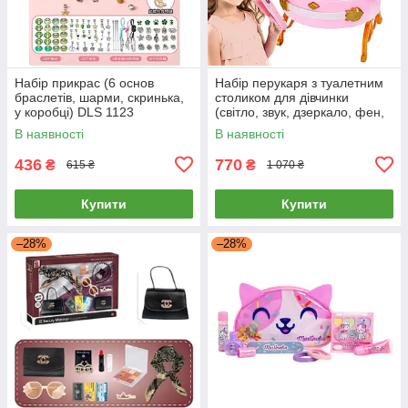
Набір прикрас (6 основ
Набір перукаря з туалетним
браслетів, шарми, скринька,
столиком для дівчинки
у коробці) DLS 1123
(світло, звук, дзеркало, фен,
аксесуари) 0807-36
В наявності
В наявності
436
770
₴
₴
615 ₴
1 070 ₴
Купити
Купити
–28%
–28%