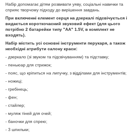
Набір допомагає дітям розвивати уяву, соціальні навички та
сприяє творчому підходу до вирішення завдань.
При включенні елемент серця на дзеркалі підсвічується і
видається короткочасний звуковий ефект (для цього
потрібно 2 батарейки типу "АА" 1.5V, в комплект не
входять).
Набір містить усі основні інструменти перукаря, а також
необхідні атрибути салону краси:
- дзеркало (зі звуком та підсвічуванням) та підставку;
- пеньюар для стрижок;
- пояс, що кріпиться на липучку, з відділами для інструментів;
- ножиці;
- гребінець;
- фен;
- стайлер;
- муляж тіней для очей;
- баночки для спрею;
- 3 шпильки;