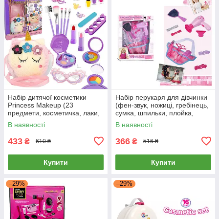
Набір дитячої косметики
Набір перукаря для дівчинки
Princess Makeup (23
(фен-звук, ножиці, гребінець,
предмети, косметичка, лаки,
сумка, шпильки, плойка,
тіні, помади, пензлики,
стрічки) BE2303
В наявності
В наявності
брошка) G541714-SR24109
433
366
₴
₴
610 ₴
516 ₴
Купити
Купити
–29%
–29%