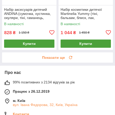
Набір аксесуарів дитячий
Набір косметики дитячої
ANDINA (сумочка, хустинка,
Martinelia Yummy (тіні,
окуляри, тіні, гаманець,
бальзам, блиск, лак,
обруч, помада, сережки,
аксесуари) 12050
В наявності
В наявності
заколка) G560279-S2
828
1 044
₴
₴
1 150 ₴
1 450 ₴
Купити
Купити
Показати ще
Про нас
99% позитивних з 2134 відгуків за рік
Працює з 26.12.2019
м. Київ
вул. Івана Федорова, 32, Київ, Україна
Контакти