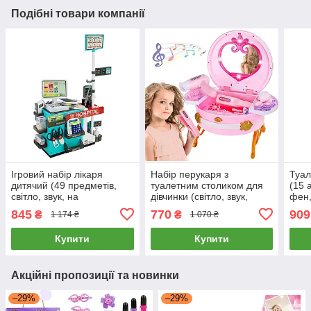
Подібні товари компанії
Ігровий набір лікаря
Набір перукаря з
Туал
дитячий (49 предметів,
туалетним столиком для
(15 
світло, звук, на
дівчинки (світло, звук,
фен,
батарейках, в коробці)
дзеркало, фен, аксесуари)
нами
845
770
909
₴
₴
1 174 ₴
1 070 ₴
660-95
0807-36
коро
Купити
Купити
Акційні пропозиції та новинки
–29%
–29%