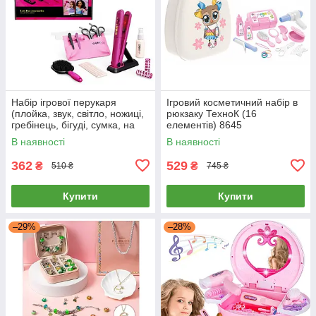
Набір ігрової перукаря
Ігровий косметичний набір в
(плойка, звук, світло, ножиці,
рюкзаку ТехноК (16
гребінець, бігуді, сумка, на
елементів) 8645
батарейці) 626031
В наявності
В наявності
362
529
₴
₴
510 ₴
745 ₴
Купити
Купити
–29%
–28%