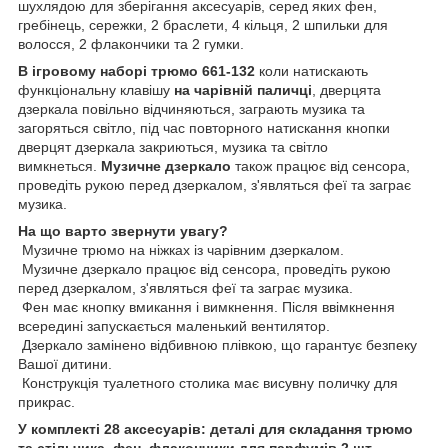
шухлядою для зберігання аксесуарів, серед яких фен,
гребінець, сережки, 2 браслети, 4 кільця, 2 шпильки для
волосся, 2 флакончики та 2 гумки.
В ігровому наборі трюмо 661-132
коли натискають
функціональну клавішу
на чарівній паличці
, дверцята
дзеркала повільно відчиняються, заграють музика та
загоряться світло, під час повторного натискання кнопки
дверцят дзеркала закриються, музика та світло
вимкнеться.
Музичне дзеркало
також працює від сенсора,
проведіть рукою перед дзеркалом, з'являться феї та заграє
музика.
На що варто звернути увагу?
Музичне трюмо на ніжках із чарівним дзеркалом.
Музичне дзеркало працює від сенсора, проведіть рукою
перед дзеркалом, з'являться феї та заграє музика.
Фен має кнопку вмикання і вимкнення. Після ввімкнення
всередині запускається маленький вентилятор.
Дзеркало замінено відбивною плівкою, що гарантує безпеку
Вашої дитини.
Конструкція туалетного столика має висувну поличку для
прикрас.
У комплекті 28 аксесуарів: деталі для складання трюмо
та стільчика, фен, флакончики для парфумів 2 шт.,