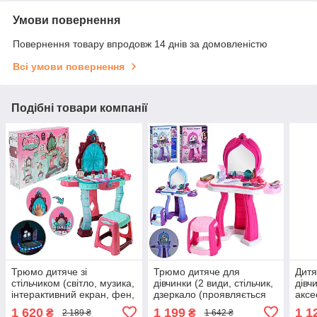
Умови повернення
Повернення товару впродовж 14 днів за домовленістю
Всі умови повернення
Подібні товари компанії
Трюмо дитяче зі
Трюмо дитяче для
Дитя
стільчиком (світло, музика,
дівчинки (2 види, стільчик,
дівч
інтерактивний екран, фен,
дзеркало (проявляється
аксе
на батарейках, аксесуари)
картинка, музика), світло,
13 п
1 620
1 199
1 1
₴
₴
2 189 ₴
1 642 ₴
008-988
фен, аксесуари) 922-226-