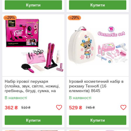
Купити
Купити
–29%
–29%
Набір ігрової перукаря
Ігровий косметичний набір в
(плойка, звук, світло, ножиці,
рюкзаку ТехноК (16
гребінець, бігуді, сумка, на
елементів) 8645
батарейці) 626031
В наявності
В наявності
362
529
₴
₴
510 ₴
745 ₴
Купити
Купити