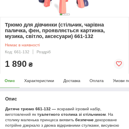
Трюмо для дівчинки (стільчик, чарівна
паличка, фен, проявляється картинка,
музика, світло, аксесуари) 661-132
Немає в наявності
Код: 661-132
Роздріб
1 890
₴
Опис
Характеристики
Доставка
Оплата
Умови п
Опис
Дитяче трюмо 661-132 —
яскравий ігровий набір,
виготовлений як
туалетного столика зі стільчиком
. На
столику маленька принцеса виявить
безпечне
декороване
потрійне дзеркало з двома відкривними стулками, висувною