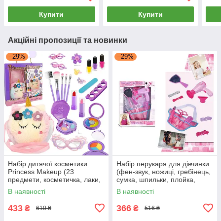
27
Купити
Купити
Акційні пропозиції та новинки
–29%
–29%
Набір дитячої косметики
Набір перукаря для дівчинки
Princess Makeup (23
(фен-звук, ножиці, гребінець,
предмети, косметичка, лаки,
сумка, шпильки, плойка,
тіні, помади, пензлики,
стрічки) BE2303
В наявності
В наявності
брошка) G541714-SR24109
433
366
₴
₴
610 ₴
516 ₴