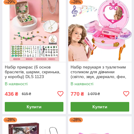
–29%
–28%
Набір прикрас (6 основ
Набір перукаря з туалетним
браслетів, шарми, скринька,
столиком для дівчинки
у коробці) DLS 1123
(світло, звук, дзеркало, фен,
аксесуари) 0807-36
В наявності
В наявності
436
770
₴
₴
615 ₴
1 070 ₴
Купити
Купити
–28%
–28%