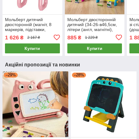
Мольберт дитячий
Мольберт двосторонній
Мол
двосторонній (магніт, 8
дитячий (34-26-в46,5см,
зі с
маркерів, підставки,
літери (англ, магнітні),
(дош
90х34, 5х73см) YM 2216 A
фломастери, крейда,
мал
1 626
885
1 8
₴
₴
2 167 ₴
1 229 ₴
губка, 24 деталі) 050-69
47.5
коро
Купити
Купити
Акційні пропозиції та новинки
–29%
–28%