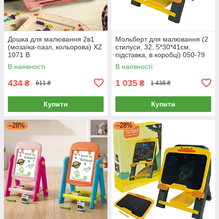
Дошка для малювання 2в1
Мольберт для малювання (2
(мозаїка-пазл, кольорова) XZ
стилуси, 32, 5*30*41см,
1071 B
підставка, в коробці) 050-79
В наявності
В наявності
434
1 035
₴
₴
611 ₴
1 438 ₴
Купити
Купити
–28%
–28%