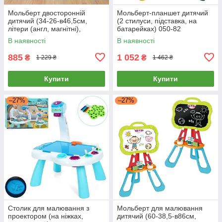
Мольберт двосторонній
Мольберт-планшет дитячий
дитячий (34-26-в46,5см,
(2 стилуси, підставка, на
літери (англ, магнітні),
батарейках) 050-82
фломастери, крейда, губка,
В наявності
В наявності
24 деталі) 050-69
885
1 052
₴
₴
1 229 ₴
1 462 ₴
Купити
Купити
–27%
–27%
Столик для малювання з
Мольберт для малювання
проектором (на ніжках,
дитячий (60-38,5-в86см,