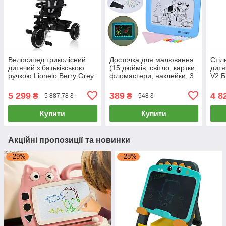
Велосипед триколісний
Досточка для малювання
Стіл
дитячий з батьківською
(15 дюймів, світло, картки,
дитя
ручкою Lionelo Berry Grey
фломастери, наклейки, 3
V2 Б
Stone Сірий
кольори, в коробці) 2021-2
5 299
389
4 8
₴
₴
5 887,78 ₴
548 ₴
Купити
Купити
Акційні пропозиції та новинки
–29%
–28%