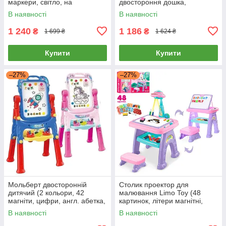
маркери, світло, на
двостороння дошка,
батарейці, в коробці) 628-117
маркери, крейда, стакан,
В наявності
В наявності
губка, 32 предмети) 050-13
1 240
1 186
₴
₴
1 699 ₴
1 624 ₴
Купити
Купити
–27%
–27%
Мольберт двосторонній
Столик проектор для
дитячий (2 кольори, 42
малювання Limo Toy (48
магніти, цифри, англ. абетка,
картинок, літери магнітні,
6 маркерів, крейда) YM-
магнітні цифри, фломастери)
В наявності
В наявності
229/23
AK 0004