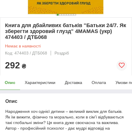
Книга для дбайливих батьків "Батьки 24/7. Як
зберегти здоровий глузд" 4MAMAS (укр)
474403 / ДТБ068
Немає в наявності
Код: 474403 / ДТБ068
Роздріб
292
₴
Опис
Характеристики
Доставка
Оплата
Умови п
Опис
Народження хоч однієї дитини – великий виклик для батьків.
Як їм вижити, фізично та морально, коли в сім'ї відбуваються
такі глобальні зміни? Ця книга дуже своєчасна та важлива.
Автор - професійний психолог - дає мудрі відповіді на