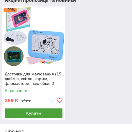
Акційні пропозиції та новинки
–29%
Досточка для малювання (15
дюймів, світло, картки,
фломастери, наклейки, 3
кольори, в коробці) 2021-2
В наявності
389
₴
548 ₴
Купити
Про нас