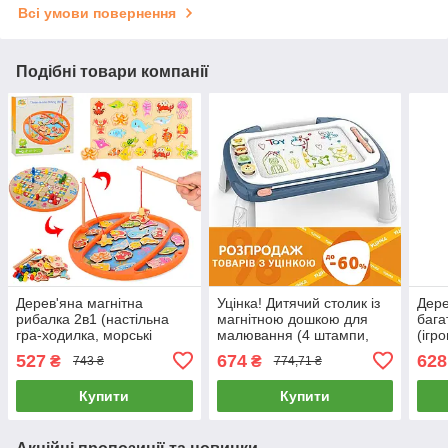
Всі умови повернення
Подібні товари компанії
Дерев'яна магнітна
Уцінка! Дитячий столик із
Дере
рибалка 2в1 (настільна
магнітною дошкою для
бага
гра-ходилка, морські
малювання (4 штампи,
(ігр
жителі, фішки, кубики) MD
довжина 30см) YL 1022 E-
цифр
527
674
628
₴
₴
743 ₴
774,71 ₴
1785
1 Блакитний
магн
Купити
Купити