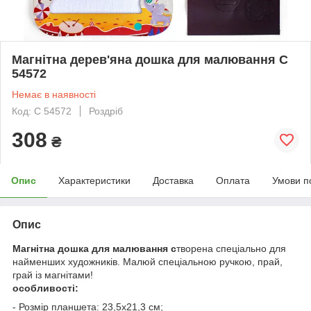
Магнітна дерев'яна дошка для малювання C
54572
Немає в наявності
Код: C 54572
Роздріб
308
₴
Опис
Характеристики
Доставка
Оплата
Умови п
Опис
Магнітна дошка для малювання с
творена спеціально для
найменших художників. Малюй спеціальною ручкою, прай,
грай із магнітами!
особливості:
- Розмір планшета: 23,5х21,3 см;