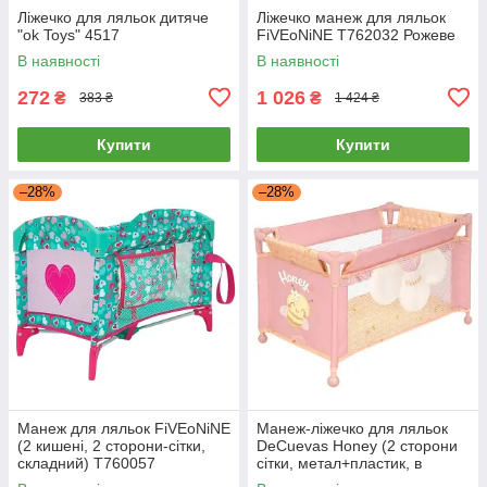
Ліжечко для ляльок дитяче
Ліжечко манеж для ляльок
"ok Toys" 4517
FiVEoNiNE T762032 Рожеве
В наявності
В наявності
272
1 026
₴
₴
383 ₴
1 424 ₴
Купити
Купити
–28%
–28%
Манеж для ляльок FiVEoNiNE
Манеж-ліжечко для ляльок
(2 кишені, 2 сторони-сітки,
DeCuevas Honey (2 сторони
складний) T760057
сітки, метал+пластик, в
коробці) 50070