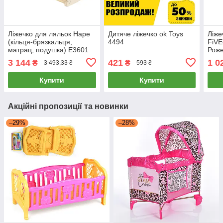
Ліжечко для ляльок Hape
Дитяче ліжечко ok Toys
Ліже
(кільця-брязкальця,
4494
FiV
матрац, подушка) E3601
Рож
3 144
421
1 0
₴
₴
3 493,33 ₴
593 ₴
Купити
Купити
Акційні пропозиції та новинки
–29%
–28%