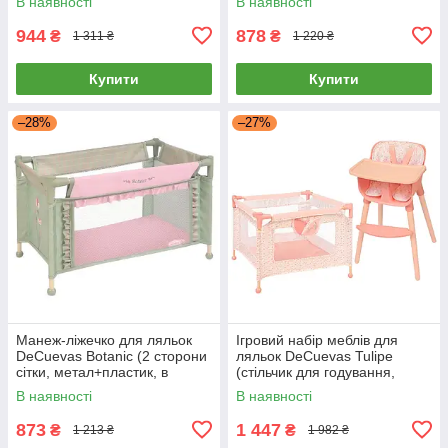
В наявності
В наявності
944
878
₴
₴
1 311 ₴
1 220 ₴
Купити
Купити
–28%
–27%
Манеж-ліжечко для ляльок
Ігровий набір меблів для
DeCuevas Botanic (2 сторони
ляльок DeCuevas Tulipe
сітки, метал+пластик, в
(стільчик для годування,
коробці) 50068
манеж) 40074
В наявності
В наявності
873
1 447
₴
₴
1 213 ₴
1 982 ₴