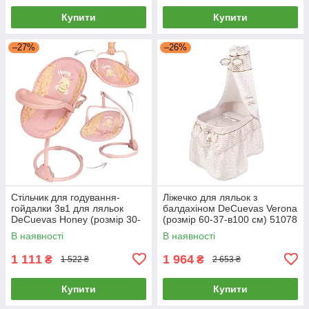
Купити
Купити
–27%
–26%
Стільчик для годування-
Ліжечко для ляльок з
гойдалки 3в1 для ляльок
балдахіном DeCuevas Verona
DeCuevas Honey (розмір 30-
(розмір 60-37-в100 см) 51078
31-в60см) 51570
В наявності
В наявності
1 111
1 964
₴
₴
1 522 ₴
2 653 ₴
Купити
Купити