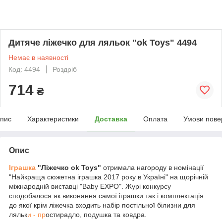
Дитяче ліжечко для ляльок "ok Toys" 4494
Немає в наявності
Код: 4494
Роздріб
714
₴
пис
Характеристики
Доставка
Оплата
Умови пове
Опис
Іграшка
"Ліжечко ok Toys"
отримала нагороду в номінації
"Найкраща сюжетна іграшка 2017 року в Україні" на щорічній
міжнародній виставці "Baby EXPO". Журі конкурсу
сподобалося як виконання самої іграшки так і комплектація
до якої крім ліжечка входить набір постільної білизни для
ляльк
и - пр
остирадло, подушка та ковдра.