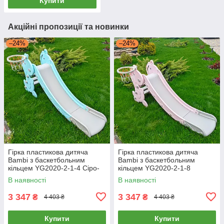
Купити
Акційні пропозиції та новинки
–24%
–24%
Гірка пластикова дитяча
Гірка пластикова дитяча
Bambi з баскетбольним
Bambi з баскетбольним
кільцем YG2020-2-1-4 Сіро-
кільцем YG2020-2-1-8
м'ятна (ш79-г175-в8)
Рожевий (ш79-г175-в8)
В наявності
В наявності
3 347
3 347
₴
₴
4 403 ₴
4 403 ₴
Купити
Купити