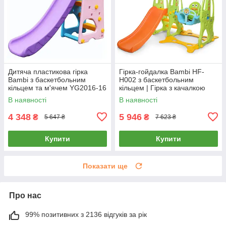
Дитяча пластикова гірка
Гірка-гойдалка Bambi HF-
Bambi з баскетбольним
H002 з баскетбольним
кільцем та м'ячем YG2016-16
кільцем | Гірка з качалкою
Рожевий
Зелено-жовтогаряча (розмір
В наявності
В наявності
150*120*177)
4 348
5 946
₴
₴
5 647 ₴
7 623 ₴
Купити
Купити
Показати ще
Про нас
99% позитивних з 2136 відгуків за рік