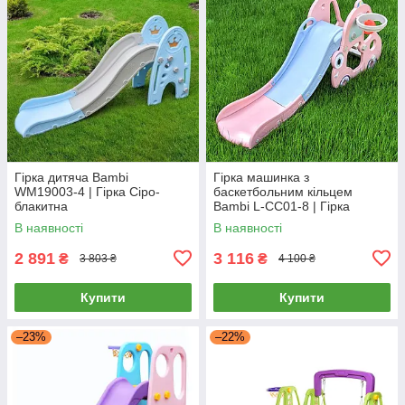
Гірка дитяча Bambi
Гірка машинка з
WM19003-4 | Гірка Сіро-
баскетбольним кільцем
блакитна
Bambi L-CC01-8 | Гірка
машинка Рожева
В наявності
В наявності
2 891
3 116
₴
₴
3 803 ₴
4 100 ₴
Купити
Купити
–23%
–22%