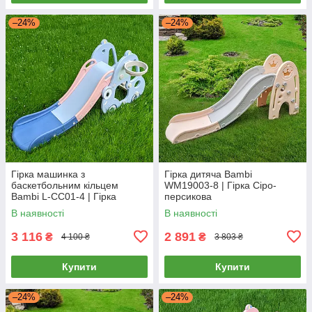
–24%
–24%
Гірка машинка з
Гірка дитяча Bambi
баскетбольним кільцем
WM19003-8 | Гірка Сіро-
Bambi L-CC01-4 | Гірка
персикова
машинка Блакитна
В наявності
В наявності
3 116
2 891
₴
₴
4 100 ₴
3 803 ₴
Купити
Купити
–24%
–24%